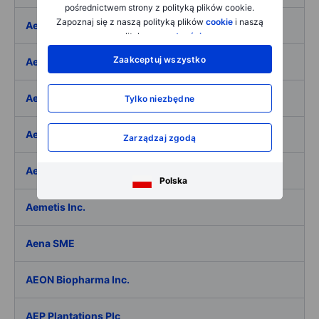
pośrednictwem strony z polityką plików cookie.
Zapoznaj się z naszą polityką plików
cookie
i naszą
Aeffe
polityką
prywatności
.
Zaakceptuj wszystko
Aegon Ltd
Aegon Ltd. - ADR
Tylko niezbędne
Aehr Test Systems
Zarządzaj zgodą
Aeluma Inc.
Polska
Aemetis Inc.
Aena SME
AEON Biopharma Inc.
AEP Plantations Plc