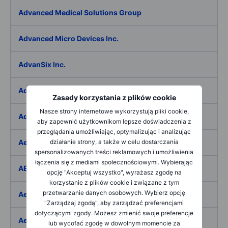
Advanced Medical Solutions Group
Advanced Micro Devices Inc.
AdvanSix Inc.
Advantage Solutions Inc.
Zasady korzystania z plików cookie
Nasze strony internetowe wykorzystują pliki cookie,
Adyen NV
aby zapewnić użytkownikom lepsze doświadczenia z
przeglądania umożliwiając, optymalizując i analizując
Aebi Schmidt Holding AG
działanie strony, a także w celu dostarczania
spersonalizowanych treści reklamowych i umożliwienia
łączenia się z mediami społecznościowymi. Wybierając
AECOM
opcję "Akceptuj wszystko", wyrażasz zgodę na
korzystanie z plików cookie i związane z tym
przetwarzanie danych osobowych. Wybierz opcję
Aedes SpA
"Zarządzaj zgodą", aby zarządzać preferencjami
dotyczącymi zgody. Możesz zmienić swoje preferencje
Aedifica SICAFI SA
lub wycofać zgodę w dowolnym momencie za