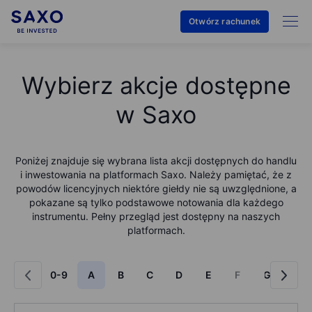
Otwórz rachunek
Wybierz akcje dostępne
w Saxo
Poniżej znajduje się wybrana lista akcji dostępnych do handlu
i inwestowania na platformach Saxo. Należy pamiętać, że z
powodów licencyjnych niektóre giełdy nie są uwzględnione, a
pokazane są tylko podstawowe notowania dla każdego
instrumentu. Pełny przegląd jest dostępny na naszych
platformach.
0-9
A
B
C
D
E
F
G
H