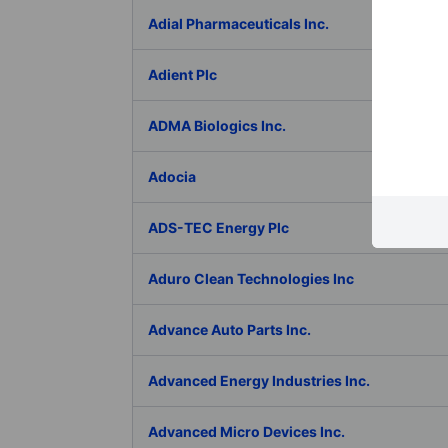
Adial Pharmaceuticals Inc.
Adient Plc
ADMA Biologics Inc.
Adocia
ADS-TEC Energy Plc
Aduro Clean Technologies Inc
Advance Auto Parts Inc.
Advanced Energy Industries Inc.
Advanced Micro Devices Inc.