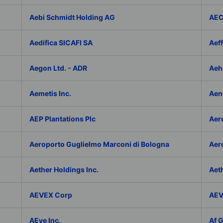
Aebi Schmidt Holding AG
AE
Aedifica SICAFI SA
Aef
Aegon Ltd. - ADR
Aeh
Aemetis Inc.
Aen
AEP Plantations Plc
Aer
Aeroporto Guglielmo Marconi di Bologna
Aer
Aether Holdings Inc.
Aeth
AEVEX Corp
AEV
AEye Inc.
Af 