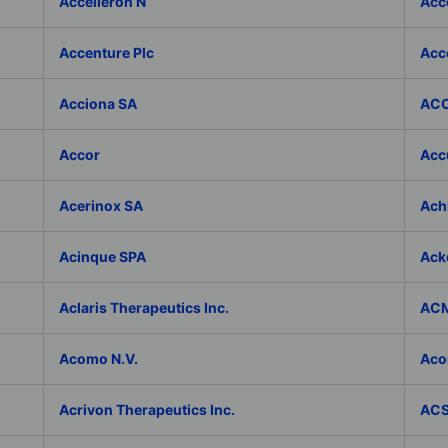
Accelleron N
Acce
Accenture Plc
Acc
Acciona SA
ACC
Accor
Accu
Acerinox SA
Achi
Acinque SPA
Ack
Aclaris Therapeutics Inc.
ACM
Acomo N.V.
Aco
Acrivon Therapeutics Inc.
ACS 