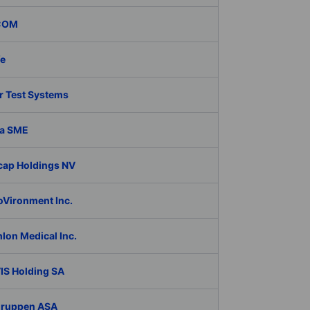
COM
fe
r Test Systems
a SME
cap Holdings NV
oVironment Inc.
lon Medical Inc.
IS Holding SA
Gruppen ASA