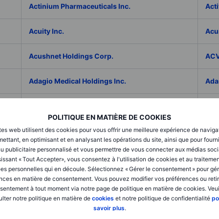
Actinium Pharmaceuticals Inc.
Acti
Acuity Inc.
Acu
Acushnet Holdings Corp.
ACV
Adagio Medical Holdings Inc.
Ada
Adaptive Biotechnologies Corp.
ADC
POLITIQUE EN MATIÈRE DE COOKIES
tes web utilisent des cookies pour vous offrir une meilleure expérience de naviga
Addex Pharmaceuticals SA
Add
ettant, en optimisant et en analysant les opérations du site, ainsi que pour fourn
u publicitaire personnalisé et vous permettre de vous connecter aux médias soci
AddNode Group AB ser. B
Addt
issant « Tout Accepter», vous consentez à l'utilisation de cookies et au traiteme
es personnelles qui en découle. Sélectionnez « Gérer le consentement » pour gér
nces en matière de consentement. Vous pouvez modifier vos préférences ou retir
Adecco Group Inc.
Ade
sentement à tout moment via notre page de politique en matière de cookies. Veui
lter notre politique en matière de
cookies
et notre politique de confidentialité
po
adesso K AG
ADI 
savoir plus
.