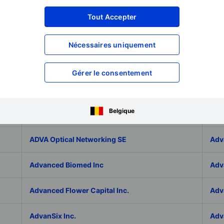
Adicet Bio Inc.
Adi
Tout Accepter
Adlai Nortye Limited - ADR
ADL
Nécessaires uniquement
Admiral Group Plc
Ado
Gérer le consentement
Adolfo Dominguez SA
ADP
Belgique
ADT Inc.
ADT
ADVA Optical Networking SE
Adv
Advanced Biomed Inc
Adv
Advanced Flower Capital Inc.
Adv
AdvanSix Inc.
Adv