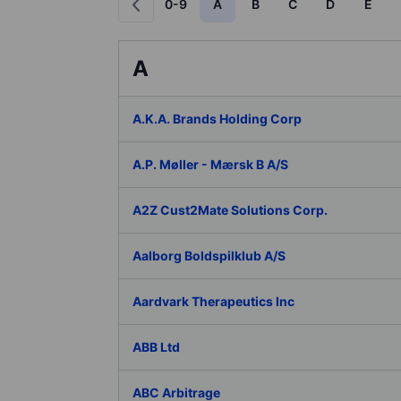
0-9
A
B
C
D
E
A
A.K.A. Brands Holding Corp
A.P. Møller - Mærsk B A/S
A2Z Cust2Mate Solutions Corp.
Aalborg Boldspilklub A/S
Aardvark Therapeutics Inc
ABB Ltd
ABC Arbitrage