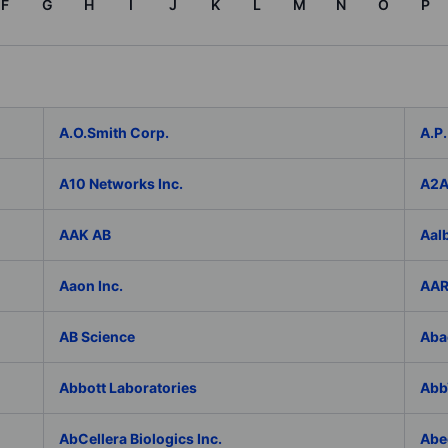
F
G
H
I
J
K
L
M
N
O
P
A.O.Smith Corp.
A.P.
A10 Networks Inc.
A2
AAK AB
Aal
Aaon Inc.
AAR
AB Science
Aba
Abbott Laboratories
AbbV
AbCellera Biologics Inc.
Abe