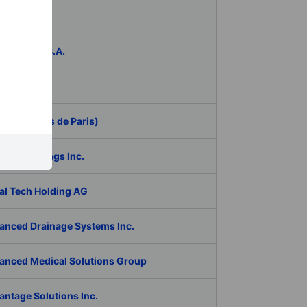
das
ER Group S.A.
be Inc.
 (Aeroports de Paris)
RAN Holdings Inc.
al Tech Holding AG
anced Drainage Systems Inc.
anced Medical Solutions Group
antage Solutions Inc.