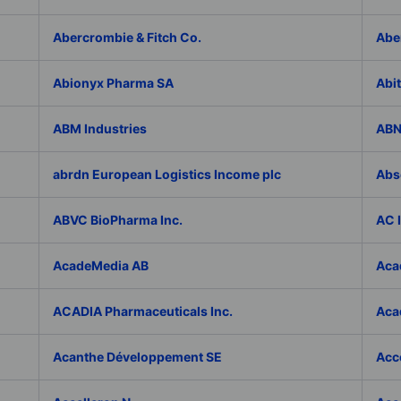
Abercrombie & Fitch Co.
Abe
Abionyx Pharma SA
Abit
ABM Industries
ABN
abrdn European Logistics Income plc
Abs
ABVC BioPharma Inc.
AC 
AcadeMedia AB
Aca
ACADIA Pharmaceuticals Inc.
Acad
Acanthe Développement SE
Acce