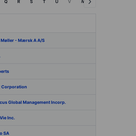
Q
R
S
T
U
V
W
X
Y
Z
P
 Møller - Mærsk A A/S
A
berts
 Corporation
cus Global Management Incorp.
ie Inc.
o SA