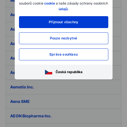
Aedifica SICAFI SA
souborů cookie
cookie
a naše zásady ochrany osobních
údajů
.
Aeffe
Přijmout všechny
Aegon Ltd
Pouze nezbytné
Aegon Ltd. - ADR
Správa souhlasu
Aehr Test Systems
Česká republika
Aeluma Inc.
Aemetis Inc.
Aena SME
AEON Biopharma Inc.