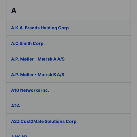
A
A.K.A. Brands Holding Corp
A.O.Smith Corp.
A.P. Møller - Mærsk A A/S
A.P. Møller - Mærsk B A/S
A10 Networks Inc.
A2A
A2Z Cust2Mate Solutions Corp.
AAK AB