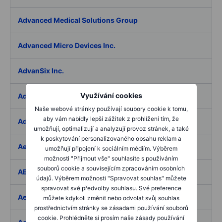
Advanced Medical Solutions Group
Advanced Micro Devices Inc.
AdvanSix Inc.
Využívání cookies
Advantage Solutions Inc.
Naše webové stránky používají soubory cookie k tomu,
aby vám nabídly lepší zážitek z prohlížení tím, že
Adyen NV
umožňují, optimalizují a analyzují provoz stránek, a také
k poskytování personalizovaného obsahu reklam a
Aebi Schmidt Holding AG
umožňují připojení k sociálním médiím. Výběrem
možnosti "Přijmout vše" souhlasíte s používáním
souborů cookie a souvisejícím zpracováním osobních
AECOM
údajů. Výběrem možnosti "Spravovat souhlas" můžete
spravovat své předvolby souhlasu. Své preference
Aedes SpA
můžete kdykoli změnit nebo odvolat svůj souhlas
prostřednictvím stránky se zásadami používání souborů
cookie. Prohlédněte si prosím naše zásady používání