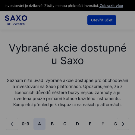
Investování je rizikové. Ztráty mohou překročit investici.
Zobrazit více
Otevřít účet
Vybrané akcie dostupné
u Saxo
Seznam níže uvádí vybrané akcie dostupné pro obchodování
a investování na Saxo platformách. Upozorňujeme, že z
licenčních důvodů některé burzy nejsou zahrnuty a je
uvedena pouze primární kotace každého instrumentu.
Kompletní přehled je k dispozici na našich platformách.
0-9
A
B
C
D
E
F
G
H