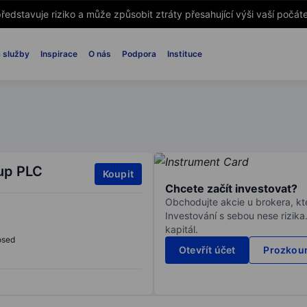
ředstavuje riziko a může způsobit ztráty přesahující výši vaší počáte
 služby
Inspirace
O nás
Podpora
Instituce
up PLC
Koupit
Chcete začít investovat?
Obchodujte akcie u brokera, kte
Investování s sebou nese rizika
kapitál.
osed
Otevřít účet
Prozkoum