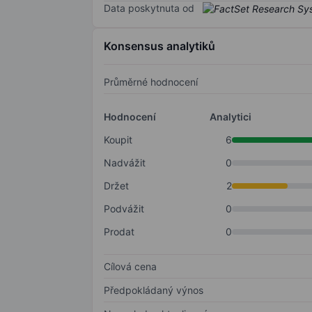
Data poskytnuta od
Konsensus analytiků
Průměrné hodnocení
Hodnocení
Analytici
Koupit
6
Nadvážit
0
Držet
2
Podvážit
0
Prodat
0
Cílová cena
Předpokládaný výnos