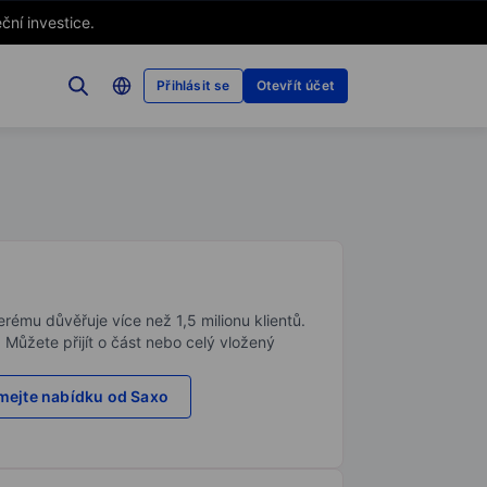
ční investice.
Přihlásit se
Otevřít účet
rému důvěřuje více než 1,5 milionu klientů.
. Můžete přijít o část nebo celý vložený
ejte nabídku od Saxo