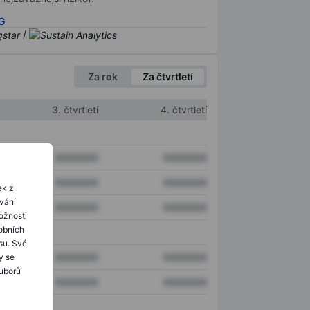
SG
/
Za rok
Za čtvrtletí
3. čtvrtletí
4. čtvrtletí
XXXXXXX
XXXXXXX
XXXXXXX
XXXXXXX
ek z
ování
XXXXXXX
XXXXXXX
ožnosti
obních
su. Své
XXXXXXX
XXXXXXX
y se
ouborů
XXXXXXX
XXXXXXX