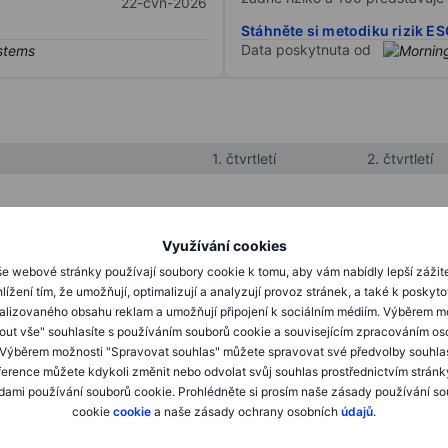
22-čvn-2026
Stáhněte si metodiku rizik E
Data poskytnuta od
1. čtvrtletí
2. čtvrtletí
XXXXXXX
XXXXXXX
Využívání cookies
XXXXXXX
XXXXXXX
e webové stránky používají soubory cookie k tomu, aby vám nabídly lepší zážit
lížení tím, že umožňují, optimalizují a analyzují provoz stránek, a také k poskyt
XXXXXXX
XXXXXXX
alizovaného obsahu reklam a umožňují připojení k sociálním médiím. Výběrem m
mout vše" souhlasíte s používáním souborů cookie a souvisejícím zpracováním os
 Výběrem možnosti "Spravovat souhlas" můžete spravovat své předvolby souhla
XXXXXXX
XXXXXXX
ference můžete kdykoli změnit nebo odvolat svůj souhlas prostřednictvím stránk
ami používání souborů cookie. Prohlédněte si prosím naše zásady používání s
XXXXXXX
XXXXXXX
cookie
cookie
a naše zásady ochrany osobních
údajů
.