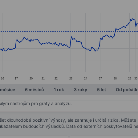
ories.
s. Data ranges from 396.2 to 488.4.
16
17
20
21
22
23
24
27
28
29
30
 měsíce
6 měsíců
1 rok
3 roky
5 let
Od počátk
čilým nástrojům pro grafy a analýzu.
t dlouhodobé pozitivní výnosy, ale zahrnuje i určitá rizika. Můžete př
 ukazatelem budoucích výsledků. Data od externích poskytovatelů ne