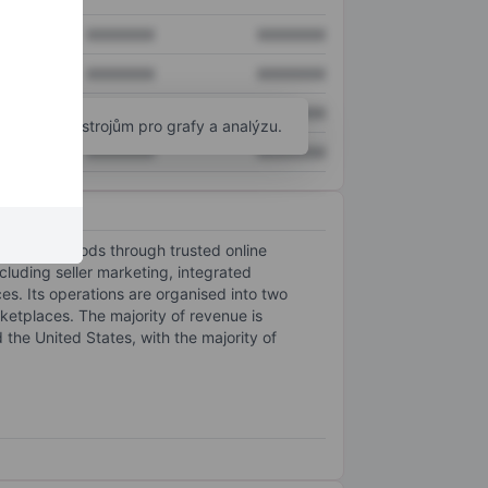
XXXXXXX
XXXXXXX
XXXXXXX
XXXXXXX
XXXXXXX
XXXXXXX
okročilým nástrojům pro grafy a analýzu.
XXXXXXX
XXXXXXX
econdary goods through trusted online
luding seller marketing, integrated
es. Its operations are organised into two
ketplaces. The majority of revenue is
the United States, with the majority of