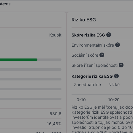
Riziko ESG
Koupit
Skóre rizika ESG
Environmentální skóre
Sociální skóre
Skóre řízení společnosti
Kategorie rizika ESG
Zanedbatelné
Nízké
0-10
10-20
Riziko ESG je měřítkem, jak dob
Kategorie rizik ESG společnosti
530,6
investorům identifikovat a poc
společnosti a to, jak mohou ov
16,46%
investic. Stupnice je od 0 do 10
žádné riziko a 100 představuje 