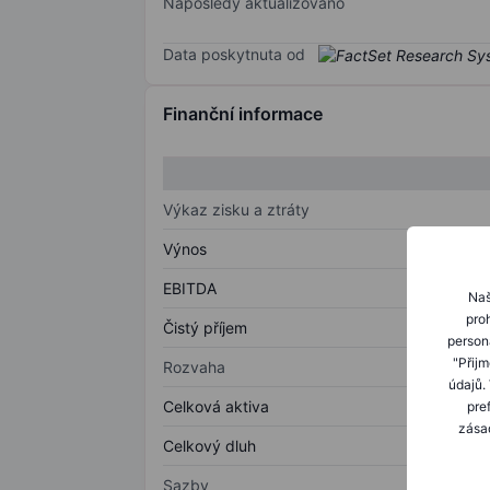
Naposledy aktualizováno
Data poskytnuta od
Finanční informace
Výkaz zisku a ztráty
Výnos
EBITDA
Naš
proh
Čistý příjem
person
"Přij
Rozvaha
údajů.
Celková aktiva
pre
zásad
Celkový dluh
Sazby