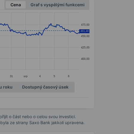
Cena
Graf s vyspělými funkcemi
475,00
461,40
450,00
425,00
400,00
31
srp
4
5
6
u roku
Dostupný časový úsek
ijít o část nebo o celou svou investici.
byla ze strany Saxo Bank jakkoli upravena.