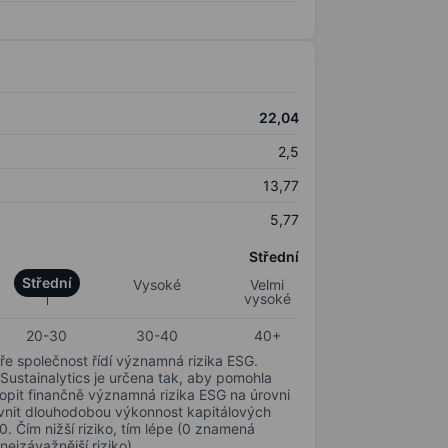
22,04
2,5
13,77
5,77
Střední
Střední
Vysoké
Velmi
vysoké
20-30
30-40
40+
ře společnost řídí významná rizika ESG.
 Sustainalytics je určena tak, aby pomohla
hopit finančně významná rizika ESG na úrovni
livnit dlouhodobou výkonnost kapitálových
0. Čím nižší riziko, tím lépe (0 znamená
nejzávažnější riziko).