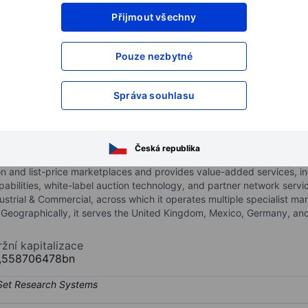
Přijmout všechny
XXXXXXX
XXXXXXX
XXXXXXX
XXXXXXX
Pouze nezbytné
XXXXXXX
XXXXXXX
Otevřete si účet
a získejte přístup k p
Správa souhlasu
XXXXXXX
XXXXXXX
oup PLC
Česká republika
rketplace operator that powers the discovery and sale of curated s
n and list-price marketplaces and provides value-added services, inc
pabilities, white-label auction technology, and partner network servic
strial & Commercial, across which it operates multiple specialist mar
Geographically, it serves the United Kingdom, Mexico, Germany, and 
ržní kapitalizace
,558706478bn