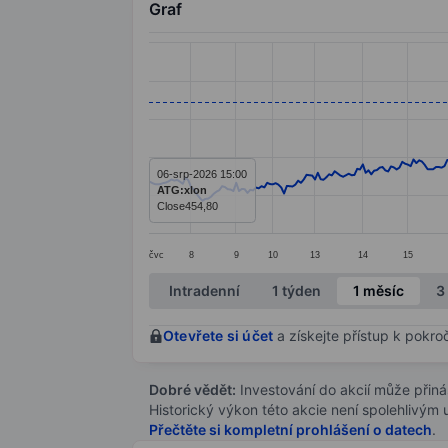
Graf
Chart
Line chart with 361 data points.
The chart has 1 X axis displaying categ
The chart has 1 Y axis displaying value
06-srp-2026 15:00
ATG:xlon
Close
454,80
čvc
8
9
10
13
14
15
End of interactive chart.
Intradenní
1 týden
1 měsíc
3
Otevřete si účet
a získejte přístup k pokro
Dobré vědět:
Investování do akcií může přináše
Historický výkon této akcie není spolehlivým
Přečtěte si kompletní prohlášení o datech
.