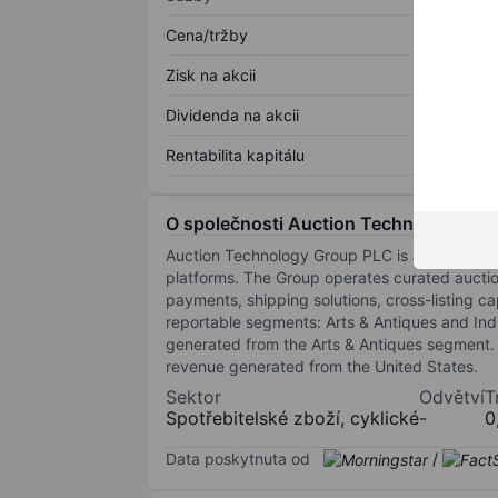
Cena/tržby
Zisk na akcii
Dividenda na akcii
Rentabilita kapitálu
O společnosti Auction Technology Gr
Auction Technology Group PLC is a digital ma
platforms. The Group operates curated auctio
payments, shipping solutions, cross-listing ca
reportable segments: Arts & Antiques and Indu
generated from the Arts & Antiques segment. 
revenue generated from the United States.
Sektor
Odvětví
T
Spotřebitelské zboží, cyklické
-
0
Data poskytnuta od
/