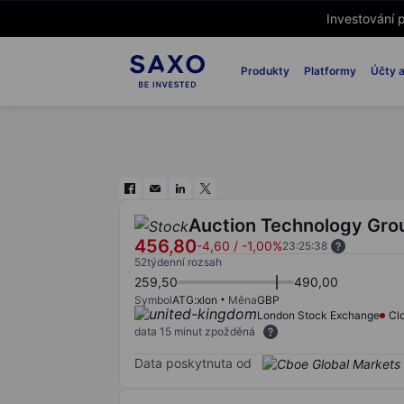
Investování p
Produkty
Platformy
Účty a
Auction Technology Gro
456,80
-4,60
/
-1,00%
23:25:38
52týdenní rozsah
259,50
490,00
Symbol
ATG:xlon
Měna
GBP
London Stock Exchange
Cl
data 15 minut zpožděná
Data poskytnuta od