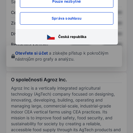
Sazby
Pouze nezbytné
Cena/tržby
XXXXXXX
XXXXXXX
Správa souhlasu
Zisk na akcii
XXXXXXX
XXXXXXX
Dividenda na akcii
XXXXXXX
XXXXXXX
Česká republika
Rentabilita kapitálu
XXXXXXX
XXXXXXX
Otevřete si účet
a získejte přístup k pokročilým
nástrojům pro grafy a analýzu.
O společnosti Agroz Inc.
Agroz Inc is a vertically integrated agricultural
technology (AgTech) company focused on designing,
innovating, developing, building, operating and
managing large, commercial-scale, industrial-grade
indoor CEA vertical farms using CEA practices. Its
mission is to improve food safety, food security, and
sustainability for society by creating a reliable,
accessible food supply through its AgTech products and