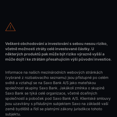
Veškeré obchodování a investování s sebou nesou riziko,
včetně možnosti ztráty celé investované částky. U
některých produktů pak může být riziko výrazně vyšší a
může dojít i ke ztrátám přesahujícím výši původní investice.
Informace na našich mezinárodních webových stránkách
(vybrané z rozbalovacího seznamu) jsou přístupné po celém
světě a vztahují se na Saxo Bank A/S jako mateřskou
společnost skupiny Saxo Bank. Jakákoli zmínka o skupině
Saxo Bank se týká celé organizace, včetně dceřiných
společností a poboček pod Saxo Bank A/S. Klientské smlouvy
jsou uzavírány s příslušným subjektem Saxo na základě vaší
země bydliště a řídí se platnými zákony jurisdikce tohoto
subjektu.