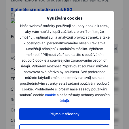
Stáhněte si metodiku rizik ESG
Data poskytnuta od
/
Využívání cookies
Naše webové stránky používají soubory cookie k tomu,
aby vám nabídly lepší zážitek z prohlížení tím, že
Finanční informace
umožňují, optimalizují a analyzují provoz stránek, a také
k poskytování personalizovaného obsahu reklam a
1. čtvrtletí
2. čtvrtletí
umožňují připojení k sociálním médiím. Výběrem
možnosti "Přijmout vše" souhlasíte s používáním
Výkaz zisku a ztráty
souborů cookie a souvisejícím zpracováním osobních
údajů. Výběrem možnosti "Spravovat souhlas" můžete
Výnos
XXXXXXX
XXXXXXX
spravovat své předvolby souhlasu. Své preference
můžete kdykoli změnit nebo odvolat svůj souhlas
EBITDA
XXXXXXX
XXXXXXX
prostřednictvím stránky se zásadami používání souborů
Čistý příjem
XXXXXXX
XXXXXXX
cookie. Prohlédněte si prosím naše zásady používání
souborů cookie
cookie
a naše zásady ochrany osobních
Rozvaha
údajů
.
Celková aktiva
XXXXXXX
XXXXXXX
Přijmout všechny
Celkový dluh
XXXXXXX
XXXXXXX