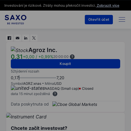
Investování je rizikové. Ztráty mohou překročit investici.
Zobrazit více
Otevřít účet
Agroz Inc.
0,31
+0,00
/
+0,99%
20:00:00
Koupit
52týdenní rozsah
0,17
7,20
Symbol
AGRZ:xnas
Měna
USD
NASDAQ (Small cap)
Closed
data 15 minut zpožděná
Data poskytnuta od
Chcete začít investovat?