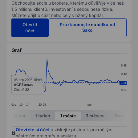
Obchodujte akcie u brokera, kterému důvěřuje více než
1,5 milionu klientů. Investování s sebou nese rizika.
Můžete přijít o část nebo celý vložený kapitál.
Otevřít
Prozkoumejte nabídku od
Saxo
účet
Graf
Chart
0,48
Line chart with 80 data points.
0,40
The chart has 1 X axis displaying categories.
05-srp-2026 18:00
0,32
0,31
AGRZ:xnas
The chart has 1 Y axis displaying values. Data ranges 
Close
0,32
0,24
čvc
10
14
20
28
srp
End of interactive chart.
Intradenní
1 týden
1 měsíc
3 měsíce
6 měsíců
Otevřete si účet
a získejte přístup k pokročilým
nástrojům pro grafy a analýzu.