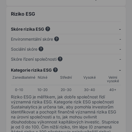
Riziko ESG
Skóre rizika ESG
-
Environmentální skóre
-
Sociální skóre
-
Skóre řízení společnosti
-
Kategorie rizika ESG
-
Zanedbatelné
Nízké
Střední
Vysoké
Velmi
vysoké
0-10
10-20
20-30
30-40
40+
Riziko ESG je měřítkem, jak dobře společnost řídí
významná rizika ESG. Kategorie rizik ESG společnosti
Sustainalytics je určena tak, aby pomohla investorům
identifikovat a pochopit finančně významná rizika ESG
na úrovni společnosti a to, jak mohou ovlivnit
dlouhodobou výkonnost kapitálových investic. Stupnice
je od 0 do 100. Čím nižší riziko, tím lépe (0 znamená
žádné riziko a 100 představuje nejzávažnější riziko).