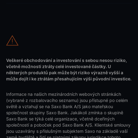
Veškeré obchodování a investování s sebou nesou riziko,
včetně možnosti ztráty celé investované částky. U
některých produktů pak může být riziko výrazně vyšší a
může dojít i ke ztrátám přesahujícím výši původní investice.
Informace na našich mezinárodních webových stránkách
(vybrané z rozbalovacího seznamu) jsou přístupné po celém
světě a vztahují se na Saxo Bank A/S jako mateřskou
společnost skupiny Saxo Bank. Jakákoli zmínka o skupině
Saxo Bank se týká celé organizace, včetně dceřiných
společností a poboček pod Saxo Bank A/S. Klientské smlouvy
jsou uzavírány s příslušným subjektem Saxo na základě vaší
země bydliště a řídí se platnými zákony jurisdikce tohoto