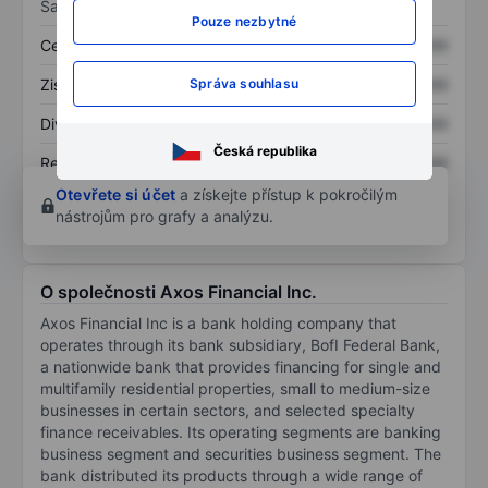
Sazby
Pouze nezbytné
Cena/tržby
XXXXXXX
XXXXXXX
Správa souhlasu
Zisk na akcii
XXXXXXX
XXXXXXX
Dividenda na akcii
XXXXXXX
XXXXXXX
Česká republika
Rentabilita kapitálu
XXXXXXX
XXXXXXX
Otevřete si účet
a získejte přístup k pokročilým
nástrojům pro grafy a analýzu.
O společnosti Axos Financial Inc.
Axos Financial Inc is a bank holding company that
operates through its bank subsidiary, BofI Federal Bank,
a nationwide bank that provides financing for single and
multifamily residential properties, small to medium-size
businesses in certain sectors, and selected specialty
finance receivables. Its operating segments are banking
business segment and securities business segment. The
bank distributed its products through a wide range of