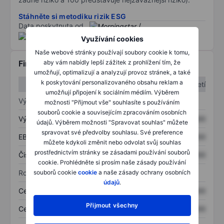
Stáhněte si metodiku rizik ESG
Data poskytnuta od
/
Využívání cookies
Naše webové stránky používají soubory cookie k tomu,
aby vám nabídly lepší zážitek z prohlížení tím, že
Finanční informace
umožňují, optimalizují a analyzují provoz stránek, a také
k poskytování personalizovaného obsahu reklam a
1. čtvrtletí
2. čtvrtletí
umožňují připojení k sociálním médiím. Výběrem
Výkaz zisku a ztráty
možnosti "Přijmout vše" souhlasíte s používáním
souborů cookie a souvisejícím zpracováním osobních
Výnos
XXXXXXX
XXXXXXX
údajů. Výběrem možnosti "Spravovat souhlas" můžete
spravovat své předvolby souhlasu. Své preference
EBITDA
XXXXXXX
XXXXXXX
můžete kdykoli změnit nebo odvolat svůj souhlas
prostřednictvím stránky se zásadami používání souborů
Čistý příjem
XXXXXXX
XXXXXXX
cookie. Prohlédněte si prosím naše zásady používání
souborů cookie
cookie
a naše zásady ochrany osobních
Rozvaha
údajů
.
Celková aktiva
XXXXXXX
XXXXXXX
Přijmout všechny
Celkový dluh
XXXXXXX
XXXXXXX