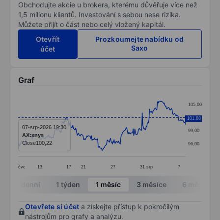
Obchodujte akcie u brokera, kterému důvěřuje více než
1,5 milionu klientů. Investování s sebou nese rizika.
Můžete přijít o část nebo celý vložený kapitál.
Otevřít
Prozkoumejte nabídku od
Saxo
účet
Graf
Chart
105,00
Line chart with 298 data points.
102,00
101,88
The chart has 1 X axis displaying categories.
07-srp-2026 19:30
99,00
AX:xnys
The chart has 1 Y axis displaying values. Data ranges 
Close
100,22
96,00
čvc
13
17
21
27
31
srp
7
End of interactive chart.
Intradenní
1 týden
1 měsíc
3 měsíce
6 měsíců
Otevřete si účet
a získejte přístup k pokročilým
nástrojům pro grafy a analýzu.