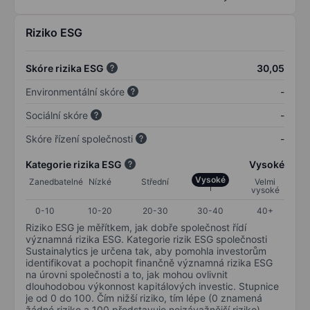
Riziko ESG
Skóre rizika ESG
30,05
Environmentální skóre
-
Sociální skóre
-
Skóre řízení společnosti
-
Kategorie rizika ESG
Vysoké
Vysoké
Zanedbatelné
Nízké
Střední
Velmi
vysoké
0-10
10-20
20-30
30-40
40+
Riziko ESG je měřítkem, jak dobře společnost řídí
významná rizika ESG. Kategorie rizik ESG společnosti
Sustainalytics je určena tak, aby pomohla investorům
identifikovat a pochopit finančně významná rizika ESG
na úrovni společnosti a to, jak mohou ovlivnit
dlouhodobou výkonnost kapitálových investic. Stupnice
je od 0 do 100. Čím nižší riziko, tím lépe (0 znamená
žádné riziko a 100 představuje nejzávažnější riziko).