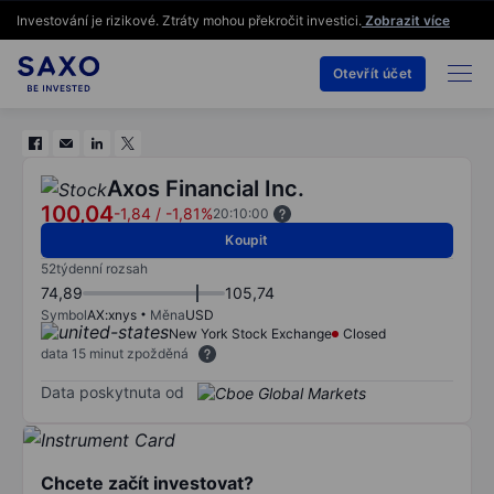
Investování je rizikové. Ztráty mohou překročit investici.
Zobrazit více
Otevřít účet
Axos Financial Inc.
100,04
-1,84
/
-1,81%
20:10:00
Koupit
52týdenní rozsah
74,89
105,74
Symbol
AX:xnys
Měna
USD
New York Stock Exchange
Closed
data 15 minut zpožděná
Data poskytnuta od
Chcete začít investovat?