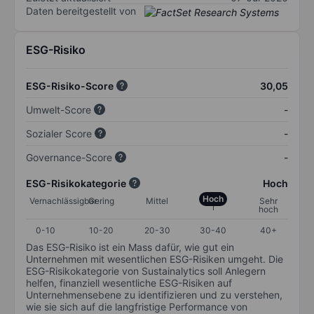
Daten bereitgestellt von
ESG-Risiko
ESG-Risiko-Score
30,05
Umwelt-Score
-
Sozialer Score
-
Governance-Score
-
ESG-Risikokategorie
Hoch
Hoch
Vernachlässigbar
Gering
Mittel
Sehr
hoch
0-10
10-20
20-30
30-40
40+
Das ESG-Risiko ist ein Mass dafür, wie gut ein
Unternehmen mit wesentlichen ESG-Risiken umgeht. Die
ESG-Risikokategorie von Sustainalytics soll Anlegern
helfen, finanziell wesentliche ESG-Risiken auf
Unternehmensebene zu identifizieren und zu verstehen,
wie sie sich auf die langfristige Performance von