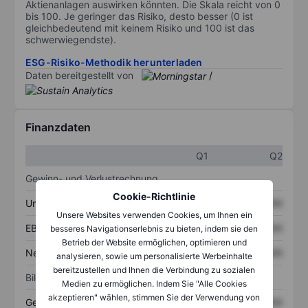
Aktienanlagen auswirken könnten. Die Skala reicht von 0
bis 100. Je geringer das Risiko, desto besser (0 ist
gleichbedeutend mit keinem Risiko und 100 ist das
schwerwiegendste).
ESG-Risiko-Methodik herunterladen
Daten bereitgestellt von
/
Finanzdaten
Q1
Q2
Gewinn- und Verlustrechnung
Cookie-Richtlinie
Umsatz
XXXXXXX
XXXXXXX
Unsere Websites verwenden Cookies, um Ihnen ein
EBITDA
XXXXXXX
XXXXXXX
besseres Navigationserlebnis zu bieten, indem sie den
Betrieb der Website ermöglichen, optimieren und
Nettoeinkommen
XXXXXXX
XXXXXXX
analysieren, sowie um personalisierte Werbeinhalte
bereitzustellen und Ihnen die Verbindung zu sozialen
Bilanz
Medien zu ermöglichen. Indem Sie "Alle Cookies
akzeptieren" wählen, stimmen Sie der Verwendung von
Gesamtvermögen
XXXXXXX
XXXXXXX