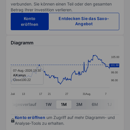
verbunden. Sie können einen Teil oder den gesamten
Betrag Ihrer Investition verlieren.
Konto
Entdecken Sie das Saxo-
Angebot
eröffnen
Diagramm
Chart
105.00
Line chart with 298 data points.
102.00
101.88
The chart has 1 X axis displaying categories.
07-Aug.-2026 19:30
99.00
AX:xnys
The chart has 1 Y axis displaying values. Data ranges 
Close
100.22
96.00
Juli
13
17
21
27
31
Aug.
7
End of interactive chart.
Tagesverlauf
1W
1M
3M
6M
1J
3J
Konto eröffnen
um Zugriff auf mehr Diagramm- und
Analyse-Tools zu erhalten.