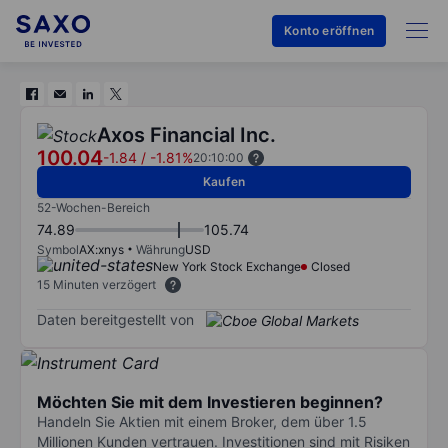
Konto eröffnen
Axos Financial Inc.
100.04
-1.84
/
-1.81%
20:10:00
Kaufen
52-Wochen-Bereich
74.89
105.74
Symbol
AX:xnys
Währung
USD
New York Stock Exchange
Closed
15 Minuten verzögert
Daten bereitgestellt von
Möchten Sie mit dem Investieren beginnen?
Handeln Sie Aktien mit einem Broker, dem über 1.5
Millionen Kunden vertrauen. Investitionen sind mit Risiken