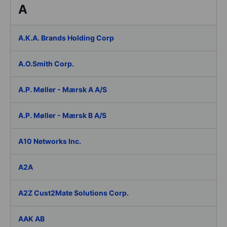
A
A.K.A. Brands Holding Corp
A.O.Smith Corp.
A.P. Møller - Mærsk A A/S
A.P. Møller - Mærsk B A/S
A10 Networks Inc.
A2A
A2Z Cust2Mate Solutions Corp.
AAK AB