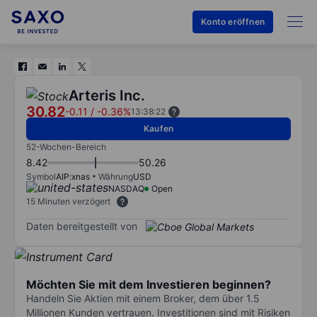
Konto eröffnen
Arteris Inc.
30.82
-0.11
/
-0.36%
13:38:22
Kaufen
52-Wochen-Bereich
8.42
50.26
Symbol
AIP:xnas
Währung
USD
NASDAQ
Open
15 Minuten verzögert
Daten bereitgestellt von
Möchten Sie mit dem Investieren beginnen?
Handeln Sie Aktien mit einem Broker, dem über 1.5
Millionen Kunden vertrauen. Investitionen sind mit Risiken