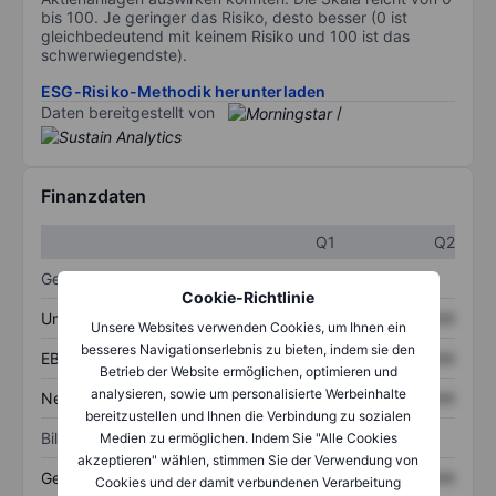
bis 100. Je geringer das Risiko, desto besser (0 ist
gleichbedeutend mit keinem Risiko und 100 ist das
schwerwiegendste).
ESG-Risiko-Methodik herunterladen
Daten bereitgestellt von
/
Finanzdaten
Q1
Q2
Gewinn- und Verlustrechnung
Cookie-Richtlinie
Umsatz
XXXXXXX
XXXXXXX
Unsere Websites verwenden Cookies, um Ihnen ein
besseres Navigationserlebnis zu bieten, indem sie den
EBITDA
XXXXXXX
XXXXXXX
Betrieb der Website ermöglichen, optimieren und
analysieren, sowie um personalisierte Werbeinhalte
Nettoeinkommen
XXXXXXX
XXXXXXX
bereitzustellen und Ihnen die Verbindung zu sozialen
Bilanz
Medien zu ermöglichen. Indem Sie "Alle Cookies
akzeptieren" wählen, stimmen Sie der Verwendung von
Gesamtvermögen
XXXXXXX
XXXXXXX
Cookies und der damit verbundenen Verarbeitung