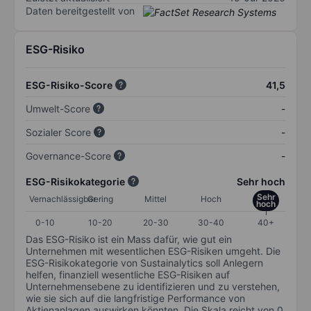
Daten bereitgestellt von
ESG-Risiko
ESG-Risiko-Score
41,5
Umwelt-Score
-
Sozialer Score
-
Governance-Score
-
ESG-Risikokategorie
Sehr hoch
Sehr
Vernachlässigbar
Gering
Mittel
Hoch
hoch
0-10
10-20
20-30
30-40
40+
Das ESG-Risiko ist ein Mass dafür, wie gut ein
Unternehmen mit wesentlichen ESG-Risiken umgeht. Die
ESG-Risikokategorie von Sustainalytics soll Anlegern
helfen, finanziell wesentliche ESG-Risiken auf
Unternehmensebene zu identifizieren und zu verstehen,
wie sie sich auf die langfristige Performance von
Aktienanlagen auswirken könnten. Die Skala reicht von 0