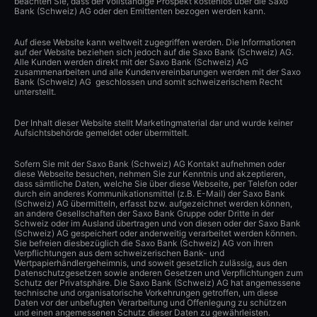
beachten Sie, dass der vollständige Prospekt kostenlos über die Saxo
Bank (Schweiz) AG oder den Emittenten bezogen werden kann.
Auf diese Website kann weltweit zugegriffen werden. Die Informationen
auf der Website beziehen sich jedoch auf die Saxo Bank (Schweiz) AG.
Alle Kunden werden direkt mit der Saxo Bank (Schweiz) AG
zusammenarbeiten und alle Kundenvereinbarungen werden mit der Saxo
Bank (Schweiz) AG geschlossen und somit schweizerischem Recht
unterstellt.
Der Inhalt dieser Website stellt Marketingmaterial dar und wurde keiner
Aufsichtsbehörde gemeldet oder übermittelt.
Sofern Sie mit der Saxo Bank (Schweiz) AG Kontakt aufnehmen oder
diese Webseite besuchen, nehmen Sie zur Kenntnis und akzeptieren,
dass sämtliche Daten, welche Sie über diese Webseite, per Telefon oder
durch ein anderes Kommunikationsmittel (z.B. E-Mail) der Saxo Bank
(Schweiz) AG übermitteln, erfasst bzw. aufgezeichnet werden können,
an andere Gesellschaften der Saxo Bank Gruppe oder Dritte in der
Schweiz oder im Ausland übertragen und von diesen oder der Saxo Bank
(Schweiz) AG gespeichert oder anderweitig verarbeitet werden können.
Sie befreien diesbezüglich die Saxo Bank (Schweiz) AG von ihren
Verpflichtungen aus dem schweizerischen Bank- und
Wertpapierhändlergeheimnis, und soweit gesetzlich zulässig, aus den
Datenschutzgesetzen sowie anderen Gesetzen und Verpflichtungen zum
Schutz der Privatsphäre. Die Saxo Bank (Schweiz) AG hat angemessene
technische und organisatorische Vorkehrungen getroffen, um diese
Daten vor der unbefugten Verarbeitung und Offenlegung zu schützen
und einen angemessenen Schutz dieser Daten zu gewährleisten.