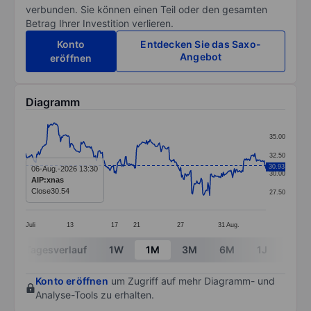
verbunden. Sie können einen Teil oder den gesamten
Betrag Ihrer Investition verlieren.
Konto
Entdecken Sie das Saxo-
Angebot
eröffnen
Diagramm
Chart
35.00
Line chart with 283 data points.
32.50
The chart has 1 X axis displaying categories.
30.93
06-Aug.-2026 13:30
30.00
AIP:xnas
The chart has 1 Y axis displaying values. Data ranges
Close
30.54
27.50
Juli
13
17
21
27
31
Aug.
End of interactive chart.
Tagesverlauf
1W
1M
3M
6M
1J
3J
Konto eröffnen
um Zugriff auf mehr Diagramm- und
Analyse-Tools zu erhalten.