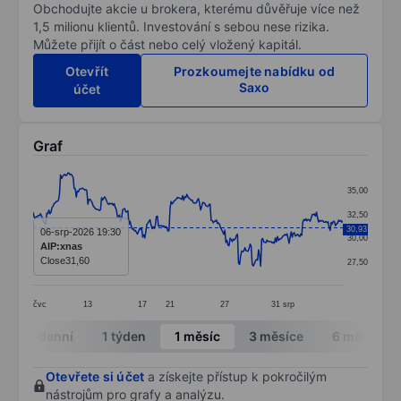
Obchodujte akcie u brokera, kterému důvěřuje více než
1,5 milionu klientů. Investování s sebou nese rizika.
Můžete přijít o část nebo celý vložený kapitál.
Otevřít
Prozkoumejte nabídku od
Saxo
účet
Graf
Chart
35,00
Line chart with 295 data points.
32,50
The chart has 1 X axis displaying categories.
30,93
06-srp-2026 19:30
30,00
AIP:xnas
The chart has 1 Y axis displaying values. Data ranges
Close
31,60
27,50
čvc
13
17
21
27
31
srp
End of interactive chart.
Intradenní
1 týden
1 měsíc
3 měsíce
6 měsíců
Otevřete si účet
a získejte přístup k pokročilým
nástrojům pro grafy a analýzu.