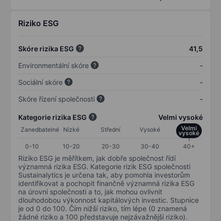
Riziko ESG
Skóre rizika ESG
41,5
Environmentální skóre
-
Sociální skóre
-
Skóre řízení společnosti
-
Kategorie rizika ESG
Velmi vysoké
Velmi
Zanedbatelné
Nízké
Střední
Vysoké
vysoké
0-10
10-20
20-30
30-40
40+
Riziko ESG je měřítkem, jak dobře společnost řídí
významná rizika ESG. Kategorie rizik ESG společnosti
Sustainalytics je určena tak, aby pomohla investorům
identifikovat a pochopit finančně významná rizika ESG
na úrovni společnosti a to, jak mohou ovlivnit
dlouhodobou výkonnost kapitálových investic. Stupnice
je od 0 do 100. Čím nižší riziko, tím lépe (0 znamená
žádné riziko a 100 představuje nejzávažnější riziko).