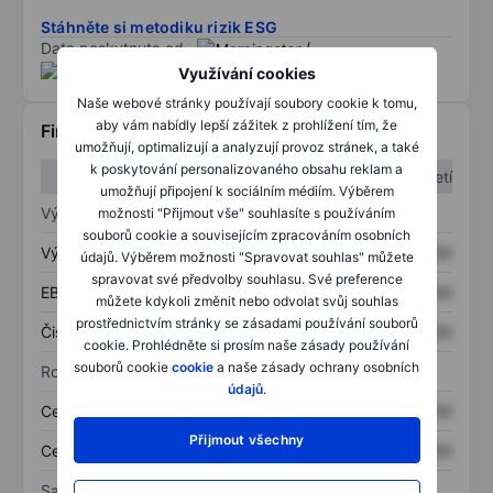
Stáhněte si metodiku rizik ESG
Data poskytnuta od
/
Využívání cookies
Naše webové stránky používají soubory cookie k tomu,
aby vám nabídly lepší zážitek z prohlížení tím, že
Finanční informace
umožňují, optimalizují a analyzují provoz stránek, a také
k poskytování personalizovaného obsahu reklam a
1. čtvrtletí
2. čtvrtletí
umožňují připojení k sociálním médiím. Výběrem
Výkaz zisku a ztráty
možnosti "Přijmout vše" souhlasíte s používáním
souborů cookie a souvisejícím zpracováním osobních
Výnos
XXXXXXX
XXXXXXX
údajů. Výběrem možnosti "Spravovat souhlas" můžete
spravovat své předvolby souhlasu. Své preference
EBITDA
XXXXXXX
XXXXXXX
můžete kdykoli změnit nebo odvolat svůj souhlas
prostřednictvím stránky se zásadami používání souborů
Čistý příjem
XXXXXXX
XXXXXXX
cookie. Prohlédněte si prosím naše zásady používání
souborů cookie
cookie
a naše zásady ochrany osobních
Rozvaha
údajů
.
Celková aktiva
XXXXXXX
XXXXXXX
Přijmout všechny
Celkový dluh
XXXXXXX
XXXXXXX
Sazby