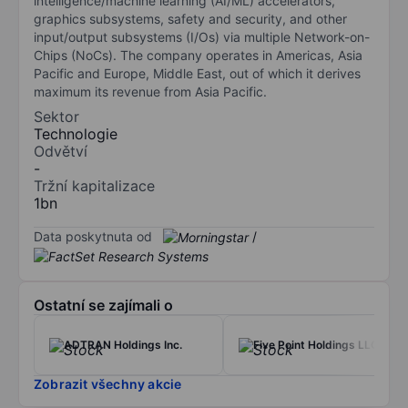
intelligence/machine learning (AI/ML) accelerators,
graphics subsystems, safety and security, and other
input/output subsystems (I/Os) via multiple Network-on-
Chips (NoCs). The company operates in Americas, Asia
Pacific and Europe, Middle East, out of which it derives
maximum its revenue from Asia Pacific.
Sektor
Technologie
Odvětví
-
Tržní kapitalizace
1bn
Data poskytnuta od
/
Ostatní se zajímali o
ADTRAN Holdings Inc.
Five Point Holdings LLC
Zobrazit všechny akcie