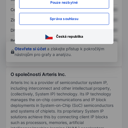
Pouze nezbytné
Cena/tržby
XXXXXXX
XXXXXXX
Správa souhlasu
Zisk na akcii
XXXXXXX
XXXXXXX
Dividenda na akcii
XXXXXXX
XXXXXXX
Česká republika
Rentabilita kapitálu
XXXXXXX
XXXXXXX
Otevřete si účet
a získejte přístup k pokročilým
nástrojům pro grafy a analýzu.
O společnosti Arteris Inc.
Arteris Inc is a provider of semiconductor system IP,
including interconnect and other intellectual property,
(collectively, System IP) technology. Its IP technology
manages the on-chip communications and IP block
deployments in System-on-Chip (SoC) semiconductors
and systems of chiplets. Its proprietary System IP
solutions achieve this by connecting client IP blocks
such as processors, memories, artificial