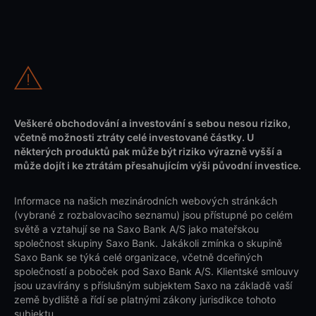
Veškeré obchodování a investování s sebou nesou riziko,
včetně možnosti ztráty celé investované částky. U
některých produktů pak může být riziko výrazně vyšší a
může dojít i ke ztrátám přesahujícím výši původní investice.
Informace na našich mezinárodních webových stránkách
(vybrané z rozbalovacího seznamu) jsou přístupné po celém
světě a vztahují se na Saxo Bank A/S jako mateřskou
společnost skupiny Saxo Bank. Jakákoli zmínka o skupině
Saxo Bank se týká celé organizace, včetně dceřiných
společností a poboček pod Saxo Bank A/S. Klientské smlouvy
jsou uzavírány s příslušným subjektem Saxo na základě vaší
země bydliště a řídí se platnými zákony jurisdikce tohoto
subjektu.