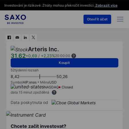
Investování je rizikové. Ztráty mohou překročit investici.
Zobrazit více
Otevřít účet
Arteris Inc.
31,62
+0,69
/
+2,23%
20:00:00
Koupit
52týdenní rozsah
8,42
50,26
Symbol
AIP:xnas
Měna
USD
NASDAQ
Closed
data 15 minut zpožděná
Data poskytnuta od
Chcete začít investovat?