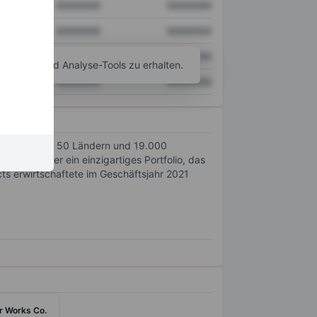
XXXXXXX
XXXXXXX
XXXXXXX
XXXXXXX
XXXXXXX
XXXXXXX
agramm- und Analyse-Tools zu erhalten.
XXXXXXX
XXXXXXX
 Betrieben in 50 Ländern und 19.000
erfügt über ein einzigartiges Portfolio, das
ts erwirtschaftete im Geschäftsjahr 2021
r Works Co.