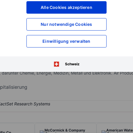
XXXXXXX
XXXXXXX
Alle Cookies akzeptieren
XXXXXXX
XXXXXXX
XXXXXXX
XXXXXXX
Nur notwendige Cookies
Konto eröffnen
um Zugriff auf mehr Di
XXXXXXX
XXXXXXX
Einwilligung verwalten
Products zu einem der führenden Industriegasanbieter weltweit, mit
Schweiz
 Anbieter von Wasserstoff und Helium auf der Welt. Das Unternehmen v
arunter Chemie, Energie, Medizin, Metall und Elektronik. Air Produc
italisierung
McCormick & Company
American Wate
ific Cp