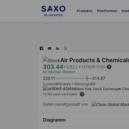
Produkte
Plattformen
Kon
Air Products & Chemicals
303.44
+3.52
/
+1.17%
20:10:00
52-Wochen-Bereich
229.11
314.87
Symbol
APD:xnys
Währung
USD
New York Stock Exchange
Clo
15 Minuten verzögert
Daten bereitgestellt von
Diagramm
Chart