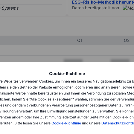
ESG-Risiko-Methodik herunt
Daten bereitgestellt von
Q1
Q2
XXXXXXX
XXXXXXX
XXXXXXX
XXXXXXX
Cookie-Richtlinie
e Websites verwenden Cookies, um Ihnen ein besseres Navigationserlebnis zu b
XXXXXXX
XXXXXXX
dem sie den Betrieb der Website ermöglichen, optimieren und analysieren, sowie
alisierte Werbeinhalte bereitzustellen und Ihnen die Verbindung zu sozialen Me
lichen. Indem Sie "Alle Cookies akzeptieren" wählen, stimmen Sie der Verwendu
XXXXXXX
XXXXXXX
es und der damit verbundenen Verarbeitung personenbezogener Daten zu. Wähl
willigung verwalten", um Ihre Einwilligungseinstellungen zu verwalten. Sie können
XXXXXXX
XXXXXXX
renzen ändern oder Ihre Zustimmung jederzeit auf der Seite mit den Cookie-Richt
errufen. Bitte lesen Sie unsere
Cookie-Richtlinie
und unsere
Datenschutzrichtli