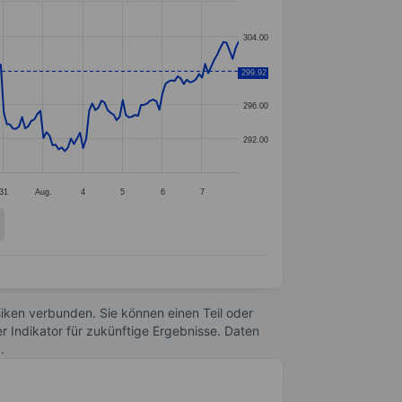
304.00
300.00
299.92
296.00
292.00
31
Aug.
4
5
6
7
Risiken verbunden. Sie können einen Teil oder
r Indikator für zukünftige Ergebnisse. Daten
n
.