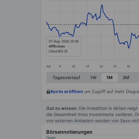
Line chart with 299 data points.
The chart has 1 X axis displaying categ
The chart has 1 Y axis displaying valu
07-Aug.-2026 19:30
APD:xnys
Close
303.32
Juli
9
10
13
14
15
16
End of interactive chart.
Tagesverlauf
1W
1M
3M
Konto eröffnen
um Zugriff auf mehr Diagra
Gut zu wissen:
Die Investition in Aktien neigt
die Gesamtheit Ihres Investments verlieren. D
von externen Anbietern wurden von Saxo nic
Börsennotierungen
Geld