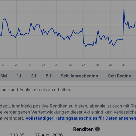
ories.
es. Data ranges from 290.48 to 306.64.
17
20
21
22
23
24
27
28
29
30
6M
1J
3J
5J
Seit Jahresbeginn
Seit Beginn
mm- und Analyse-Tools zu erhalten.
 dazu, langfristig positive Renditen zu bieten, aber sie ist auch mit 
ie vergangenen Wertentwicklungen dieser Aktie sind kein verlässliche
ht verändert.
Vollständiger Haftungsausschluss für Daten ansehe
Renditen
303.35
07-Aug.-2026