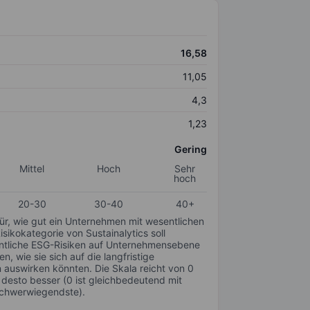
16,58
11,05
4,3
1,23
Gering
Mittel
Hoch
Sehr
hoch
20-30
30-40
40+
für, wie gut ein Unternehmen mit wesentlichen
ikokategorie von Sustainalytics soll
sentliche ESG-Risiken auf Unternehmensebene
n, wie sie sich auf die langfristige
auswirken könnten. Die Skala reicht von 0
, desto besser (0 ist gleichbedeutend mit
schwerwiegendste).