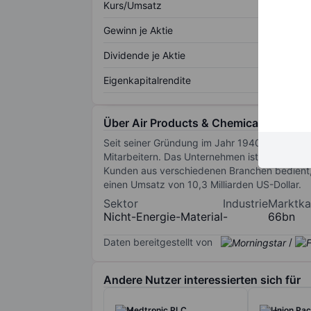
Kurs/Umsatz
Gewinn je Aktie
Dividende je Aktie
Eigenkapitalrendite
Über Air Products & Chemicals Inc.
Seit seiner Gründung im Jahr 1940 wurde Air 
Mitarbeitern. Das Unternehmen ist der größte
Kunden aus verschiedenen Branchen bedient, d
einen Umsatz von 10,3 Milliarden US-Dollar.
Sektor
Industrie
Marktkap
Nicht-Energie-Material
-
66bn
Daten bereitgestellt von
/
Andere Nutzer interessierten sich für
Medtronic PLC
Union Pac