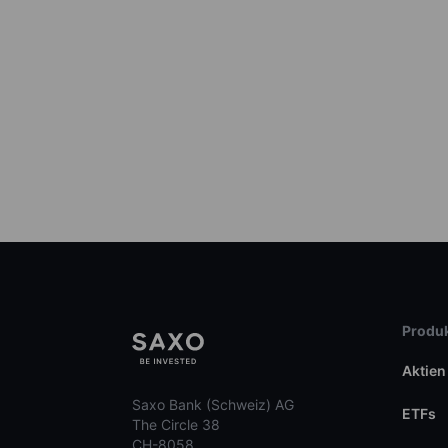
Produk
Aktien
Saxo Bank (Schweiz) AG
ETFs
The Circle 38
CH-8058