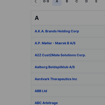
0-9
A
B
C
D
E
A
A.K.A. Brands Holding Corp
A.P. Møller - Mærsk B A/S
A2Z Cust2Mate Solutions Corp.
Aalborg Boldspilklub A/S
Aardvark Therapeutics Inc
ABB Ltd
ABC Arbitrage