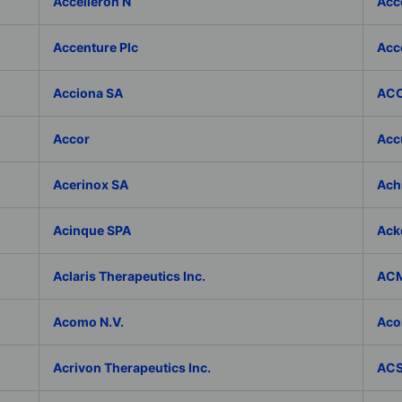
Accelleron N
Acce
Accenture Plc
Acc
Acciona SA
ACC
Accor
Accu
Acerinox SA
Achi
Acinque SPA
Ack
Aclaris Therapeutics Inc.
ACM
Acomo N.V.
Aco
Acrivon Therapeutics Inc.
ACS 