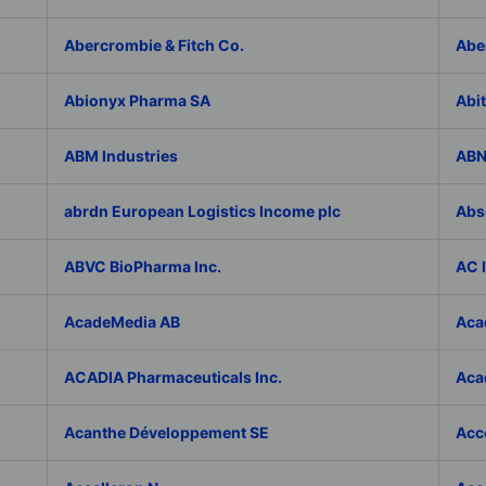
Abercrombie & Fitch Co.
Abe
Abionyx Pharma SA
Abit
ABM Industries
ABN
abrdn European Logistics Income plc
Abs
ABVC BioPharma Inc.
AC 
AcadeMedia AB
Aca
ACADIA Pharmaceuticals Inc.
Acad
Acanthe Développement SE
Acce