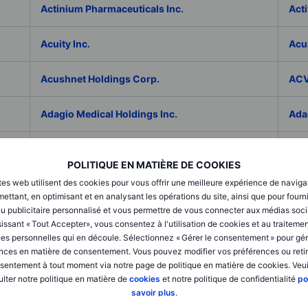
Actinium Pharmaceuticals Inc.
Acti
Acuity Inc.
Acu
Acushnet Holdings Corp.
ACV
Adagio Medical Holdings Inc.
Ada
Adaptive Biotechnologies Corp.
ADC
POLITIQUE EN MATIÈRE DE COOKIES
tes web utilisent des cookies pour vous offrir une meilleure expérience de naviga
Addex Pharmaceuticals SA
Add
ettant, en optimisant et en analysant les opérations du site, ainsi que pour fourn
u publicitaire personnalisé et vous permettre de vous connecter aux médias soci
AddNode Group AB ser. B
Addt
issant « Tout Accepter», vous consentez à l'utilisation de cookies et au traiteme
es personnelles qui en découle. Sélectionnez « Gérer le consentement » pour gér
nces en matière de consentement. Vous pouvez modifier vos préférences ou retir
Adecco Group Inc.
Ade
sentement à tout moment via notre page de politique en matière de cookies. Veui
lter notre politique en matière de
cookies
et notre politique de confidentialité
po
adesso K AG
ADI 
savoir plus
.