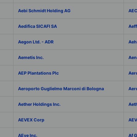
Aebi Schmidt Holding AG
AE
Aedifica SICAFI SA
Aef
Aegon Ltd. - ADR
Aeh
Aemetis Inc.
Aen
AEP Plantations Plc
Aer
Aeroporto Guglielmo Marconi di Bologna
Aer
Aether Holdings Inc.
Aeth
AEVEX Corp
AEV
AEye Inc.
Af 