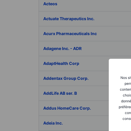
Acteos
Actuate Therapeutics Inc.
Acurx Pharmaceuticals Inc
Adagene Inc. - ADR
AdaptHealth Corp
Nos si
Addentax Group Corp.
perm
conten
AddLife AB ser. B
chois
donné
préfére
Addus HomeCare Corp.
con
consu
Adeia Inc.