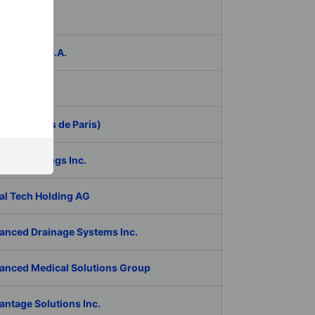
das
ER Group S.A.
be Inc.
 (Aeroports de Paris)
RAN Holdings Inc.
al Tech Holding AG
anced Drainage Systems Inc.
anced Medical Solutions Group
antage Solutions Inc.