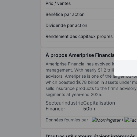
Prix / ventes
Bénéfice par action
Dividende par action
Rendement des capitaux propres
À propos Ameriprise Financial Inc.
Ameriprise Financial has evolved into a divers
management. With nearly $1.2 trillion in se
advisors, Ameriprise is one of the larger US
which boasted $678 billion in assets under ma
sells insurance products to the firm’s advisor
segments at year-end 2025.
Secteur
Industrie
Capitalisation
Finance
-
50bn
Données fournies par
/
D’autres utilisateurs étaient intéressés