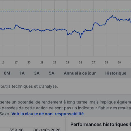
ories.
es. Data ranges from 489.92 to 562.45.
16
17
20
21
22
23
24
27
28
29
6M
1A
3A
5A
Annuel à ce jour
Historique
outils techniques et d’analyse.
sente un potentiel de rendement à long terme, mais implique égaleme
es passées de cette action ne sont pas un indicateur fiable des résult
 Saxo.
Voir la clause de non-responsabilité
.
Performances historiques
559,46
06-août-2026