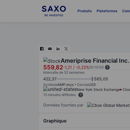
Produits
Plateformes
Com
Ameriprise Financial Inc.
559,82
-1,21
/
-0,22%
20:10:00
Intervalle de 52 semaines
422,37
565,05
Symbole
AMP:xnys
Devise
USD
New York Stock Exchange
Clo
15 minutes différées
Données fournies par
Graphique
Chart