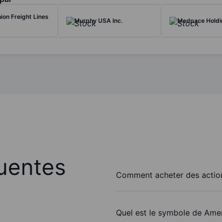
ion Freight Lines
Murphy USA Inc.
Medpace Holdin
uentes
Comment acheter des actions
Quel est le symbole de Ameri