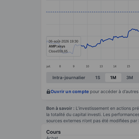
Line chart with 299 data points.
The chart has 1 X axis displaying categ
The chart has 1 Y axis displaying valu
06-août-2026 19:30
AMP:xnys
Close
559,65
juil.
8
9
10
13
14
15
End of interactive chart.
Intra-journalier
1S
1M
3M
Ouvrir un compte
pour accéder à d’autres 
Bon à savoir :
L’investissement en actions pré
la totalité du capital investi. Les performanc
sources externes n’ont pas été modifiées par
Cours
Achat