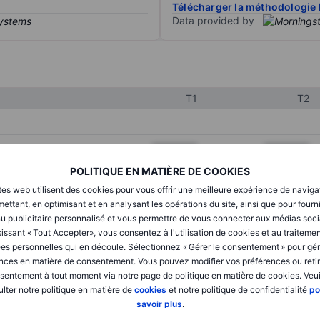
Télécharger la méthodologie 
Data provided by
T1
T2
XXXXXXX
XXXXXXX
POLITIQUE EN MATIÈRE DE COOKIES
XXXXXXX
XXXXXXX
tes web utilisent des cookies pour vous offrir une meilleure expérience de naviga
XXXXXXX
XXXXXXX
ettant, en optimisant et en analysant les opérations du site, ainsi que pour fourn
u publicitaire personnalisé et vous permettre de vous connecter aux médias soci
issant « Tout Accepter», vous consentez à l'utilisation de cookies et au traiteme
es personnelles qui en découle. Sélectionnez « Gérer le consentement » pour gér
XXXXXXX
XXXXXXX
nces en matière de consentement. Vous pouvez modifier vos préférences ou retir
sentement à tout moment via notre page de politique en matière de cookies. Veui
XXXXXXX
XXXXXXX
lter notre politique en matière de
cookies
et notre politique de confidentialité
po
savoir plus
.