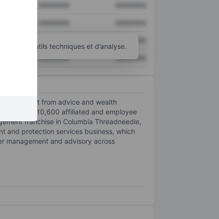
XXXXXXX
XXXXXXX
XXXXXXX
XXXXXXX
XXXXXXX
XXXXXXX
d’autres outils techniques et d’analyse.
XXXXXXX
XXXXXXX
perating profit from advice and wealth
ith roughly 10,600 affiliated and employee
agement franchise in Columbia Threadneedle,
nt and protection services business, which
 under management and advisory across