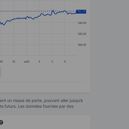
561,03
560,00
540,00
520,00
500,00
30
31
août
4
5
6
nt un risque de perte, pouvant aller jusqu’à
ats futurs. Les données fournies par des