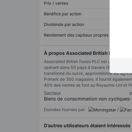
Prix / ventes
Bénéfice par action
Dividende par action
Rendement des capitaux propres
À propos Associated British Foods Plc
Associated British Foods PLC est un groupe in
opérant dans 50 pays à travers l'Europe, l'Afri
transforme du sucre, approvisionne les agricu
Primark de 350 magasins. Il fournit également
40% des ventes se font au Royaume-Uni et Prim
Secteur
I
Biens de consommation non cycliques
-
Données fournies par
/
D’autres utilisateurs étaient intéressés