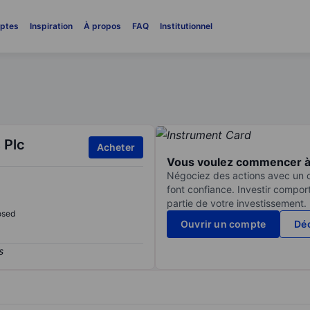
ptes
Inspiration
À propos
FAQ
Institutionnel
 Plc
Acheter
Vous voulez commencer à 
Négociez des actions avec un co
font confiance. Investir compor
partie de votre investissement.
osed
Ouvrir un compte
Déc