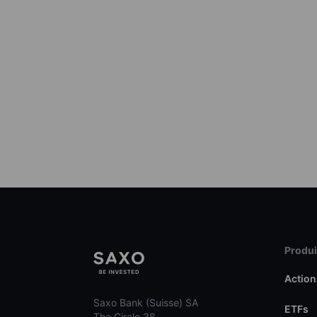
Produit
Action
Saxo Bank (Suisse) SA
ETFs
The Circle 38