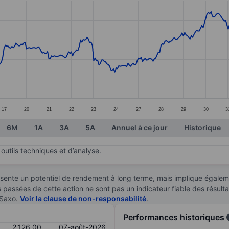
ories.
s. Data ranges from 1924 to 2131.5.
17
20
21
22
23
24
27
28
29
30
3
6M
1A
3A
5A
Annuel à ce jour
Historique
outils techniques et d’analyse.
sente un potentiel de rendement à long terme, mais implique égaleme
es passées de cette action ne sont pas un indicateur fiable des résult
 Saxo.
Voir la clause de non-responsabilité
.
Performances historiques
2'126,00
07-août-2026