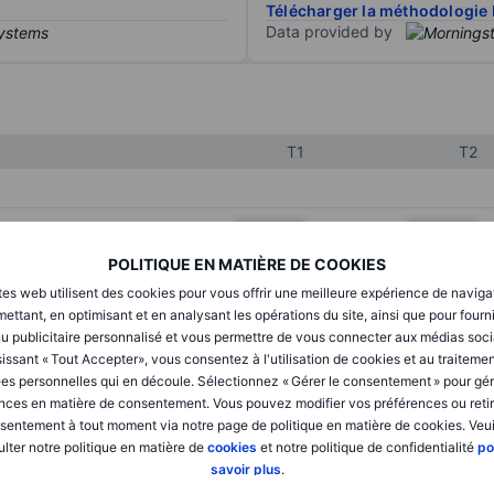
Télécharger la méthodologie 
Data provided by
T1
T2
XXXXXXX
XXXXXXX
POLITIQUE EN MATIÈRE DE COOKIES
XXXXXXX
XXXXXXX
tes web utilisent des cookies pour vous offrir une meilleure expérience de naviga
XXXXXXX
XXXXXXX
ettant, en optimisant et en analysant les opérations du site, ainsi que pour fourn
u publicitaire personnalisé et vous permettre de vous connecter aux médias soci
issant « Tout Accepter», vous consentez à l'utilisation de cookies et au traiteme
es personnelles qui en découle. Sélectionnez « Gérer le consentement » pour gér
XXXXXXX
XXXXXXX
nces en matière de consentement. Vous pouvez modifier vos préférences ou retir
sentement à tout moment via notre page de politique en matière de cookies. Veui
XXXXXXX
XXXXXXX
lter notre politique en matière de
cookies
et notre politique de confidentialité
po
savoir plus
.