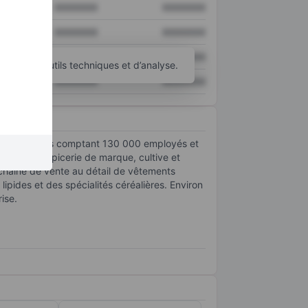
XXXXXXX
XXXXXXX
XXXXXXX
XXXXXXX
XXXXXXX
XXXXXXX
d’autres outils techniques et d’analyse.
XXXXXXX
XXXXXXX
et d'ingrédients comptant 130 000 employés et
 produits d'épicerie de marque, cultive et
 chaîne de vente au détail de vêtements
pides et des spécialités céréalières. Environ
ise.