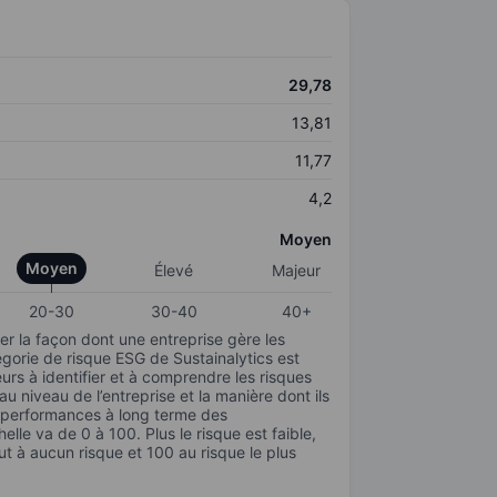
29,78
13,81
11,77
4,2
Moyen
Moyen
Élevé
Majeur
20-30
30-40
40+
r la façon dont une entreprise gère les
gorie de risque ESG de Sustainalytics est
urs à identifier et à comprendre les risques
 niveau de l’entreprise et la manière dont ils
s performances à long terme des
elle va de 0 à 100. Plus le risque est faible,
ut à aucun risque et 100 au risque le plus