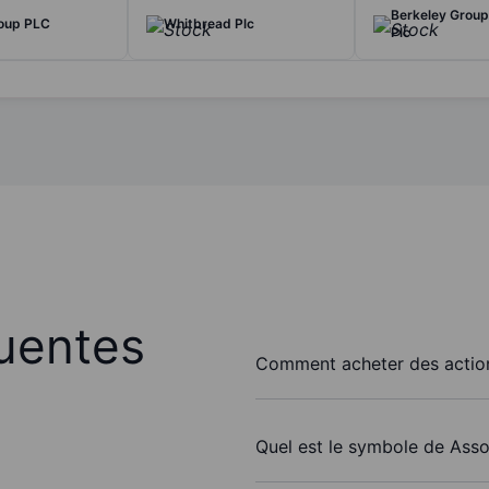
Berkeley Group
roup PLC
Whitbread Plc
Plc
uentes
Comment acheter des action
Quel est le symbole de Asso