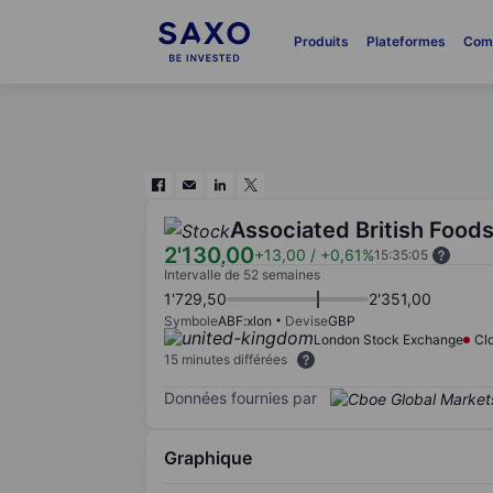
Produits
Plateformes
Com
Associated British Foods
2'130,00
+13,00
/
+0,61%
15:35:05
Intervalle de 52 semaines
1'729,50
2'351,00
Symbole
ABF:xlon
Devise
GBP
London Stock Exchange
Cl
15 minutes différées
Données fournies par
Graphique
Chart