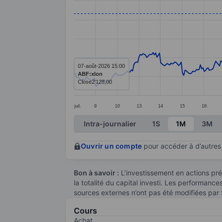
Line chart with 391 data points.
The chart has 1 X axis displaying categ
The chart has 1 Y axis displaying value
07-août-2026 15:00
ABF:xlon
Close
2'128,00
juil.
9
10
13
14
15
16
End of interactive chart.
Intra-journalier
1S
1M
3M
Ouvrir un compte
pour accéder à d’autres 
Bon à savoir :
L’investissement en actions pré
la totalité du capital investi. Les performanc
sources externes n’ont pas été modifiées par
Cours
Achat