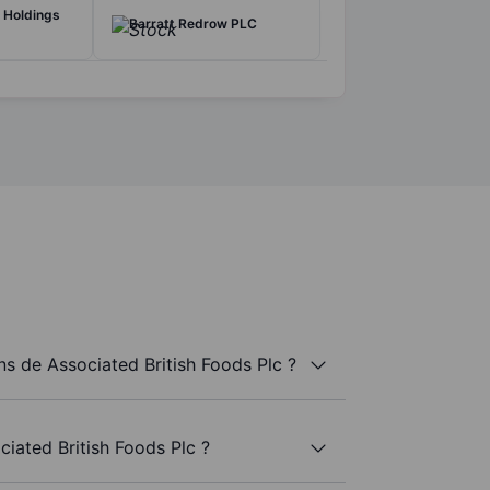
 Holdings
Barratt Redrow PLC
s de Associated British Foods Plc ?
ciated British Foods Plc ?