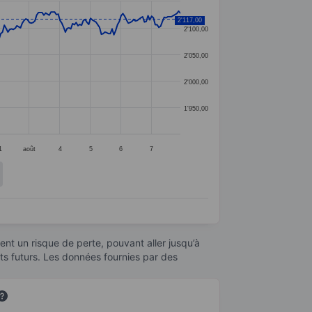
2'117,00
2'100,00
2'050,00
2'000,00
1'950,00
1
août
4
5
6
7
nt un risque de perte, pouvant aller jusqu’à
ats futurs. Les données fournies par des