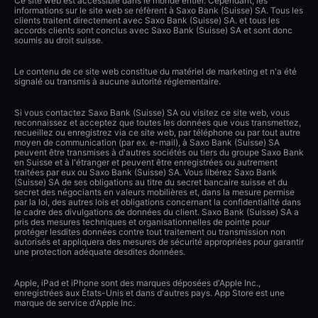
Ce site web est accessible dans le monde entier. Cependant, les
informations sur le site web se réfèrent à Saxo Bank (Suisse) SA. Tous les
clients traitent directement avec Saxo Bank (Suisse) SA. et tous les
accords clients sont conclus avec Saxo Bank (Suisse) SA et sont donc
soumis au droit suisse.
Le contenu de ce site web constitue du matériel de marketing et n'a été
signalé ou transmis à aucune autorité réglementaire.
Si vous contactez Saxo Bank (Suisse) SA ou visitez ce site web, vous
reconnaissez et acceptez que toutes les données que vous transmettez,
recueillez ou enregistrez via ce site web, par téléphone ou par tout autre
moyen de communication (par ex. e-mail), à Saxo Bank (Suisse) SA
peuvent être transmises à d'autres sociétés ou tiers du groupe Saxo Bank
en Suisse et à l'étranger et peuvent être enregistrées ou autrement
traitées par eux ou Saxo Bank (Suisse) SA. Vous libérez Saxo Bank
(Suisse) SA de ses obligations au titre du secret bancaire suisse et du
secret des négociants en valeurs mobilières et, dans la mesure permise
par la loi, des autres lois et obligations concernant la confidentialité dans
le cadre des divulgations de données du client. Saxo Bank (Suisse) SA a
pris des mesures techniques et organisationnelles de pointe pour
protéger lesdites données contre tout traitement ou transmission non
autorisés et appliquera des mesures de sécurité appropriées pour garantir
une protection adéquate desdites données.
Apple, iPad et iPhone sont des marques déposées d'Apple Inc.,
enregistrées aux États-Unis et dans d'autres pays. App Store est une
marque de service d'Apple Inc.