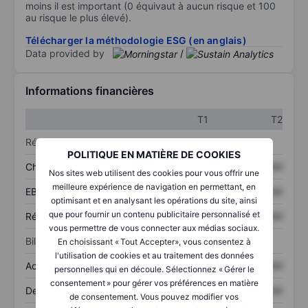
moins il est important (0 équivaut à aucun risque et 100
au risque le plus élevé).
Télécharger la méthodologie ESG (en anglais)
Data provided by
/
Informations financières
T1
T2
Résultats
POLITIQUE EN MATIÈRE DE COOKIES
Chiffre d’affaires
XXXXXXX
XXXXXXX
Nos sites web utilisent des cookies pour vous offrir une
meilleure expérience de navigation en permettant, en
EBITDA
XXXXXXX
XXXXXXX
optimisant et en analysant les opérations du site, ainsi
que pour fournir un contenu publicitaire personnalisé et
Résultat net
XXXXXXX
XXXXXXX
vous permettre de vous connecter aux médias sociaux.
Bilan
En choisissant « Tout Accepter», vous consentez à
l'utilisation de cookies et au traitement des données
Actifs totaux
XXXXXXX
XXXXXXX
personnelles qui en découle. Sélectionnez « Gérer le
consentement » pour gérer vos préférences en matière
Dette totale
XXXXXXX
XXXXXXX
de consentement. Vous pouvez modifier vos