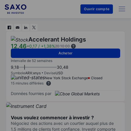
Ouvrir compte
Accelerant Holdings
12,46
+0,17
/
+1,38%
20:10:00
Acheter
Intervalle de 52 semaines
9,18
30,48
Symbole
ARX:xnys
Devise
USD
New York Stock Exchange
Closed
15 minutes différées
Données fournies par
Vous voulez commencer à investir ?
Négociez des actions avec un courtier auquel plus de
1.5 millions de clients font confiance. Investir comporte