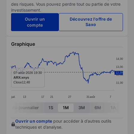
des risques. Vous pouvez perdre tout ou partie de votre
investissement.
Ouvrir un
Découvrez l'offre de
Saxo
compte
Graphique
Chart
14,00
Line chart with 299 data points.
13,00
The chart has 1 X axis displaying categories.
07-août-2026 19:30
12,29
12,00
ARX:xnys
The chart has 1 Y axis displaying values. Data ranges 
Close
12,48
11,00
juil.
13
17
21
27
31
août
7
End of interactive chart.
Intra-journalier
1S
1M
3M
6M
1A
3A
Ouvrir un compte
pour accéder à d’autres outils
techniques et d’analyse.