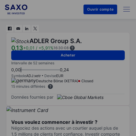
Ouvrir compte
ADLER Group S.A.
0,13
+0,01
/
+5,91%
16:30:08
Acheter
Intervalle de 52 semaines
0,00
0,24
Symbole
ADJ:xetr
Devise
EUR
Deutsche Börse (XETRA)
Closed
15 minutes différées
Données fournies par
Vous voulez commencer à investir ?
Négociez des actions avec un courtier auquel plus de
1.5 millions de clients font confiance. Investir comporte