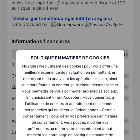
moins il est important (0 équivaut à aucun risque et 100
au risque le plus élevé).
Télécharger la méthodologie ESG (en anglais)
Data provided by
/
Informations financières
T1
T2
POLITIQUE EN MATIÈRE DE COOKIES
Résultats
Nos sites web utilisent des cookies pour vous offrir une
meilleure expérience de navigation en permettant, en
Chiffre d’affaires
XXXXXXX
XXXXXXX
optimisant et en analysant les opérations du site, ainsi
que pour fournir un contenu publicitaire personnalisé et
EBITDA
XXXXXXX
XXXXXXX
vous permettre de vous connecter aux médias sociaux.
En choisissant « Tout Accepter», vous consentez à
Résultat net
XXXXXXX
XXXXXXX
l'utilisation de cookies et au traitement des données
Bilan
personnelles qui en découle. Sélectionnez « Gérer le
consentement » pour gérer vos préférences en matière
Actifs totaux
XXXXXXX
XXXXXXX
de consentement. Vous pouvez modifier vos
préférences ou retirer votre consentement à tout
Dette totale
XXXXXXX
XXXXXXX
moment via notre page de politique en matière de