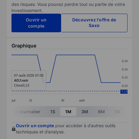
des risques. Vous pouvez perdre tout ou partie de votre
investissement.
Ouvrir un
Découvrez l'offre de
Saxo
compte
Graphique
Chart
0,14
Line chart with 18 data points.
0,14
The chart has 1 X axis displaying categories.
07-août-2026 07:00
0,13
ADJ:xetr
The chart has 1 Y axis displaying values. Data ranges f
Close
0,13
0,13
0,13
juil.
21
30
août
End of interactive chart.
Intra-journalier
1S
1M
3M
6M
1A
3A
Ouvrir un compte
pour accéder à d’autres outils
techniques et d’analyse.