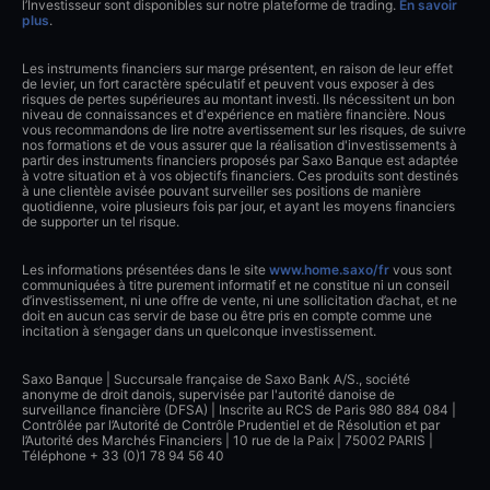
l’Investisseur sont disponibles sur notre plateforme de trading.
En savoir
plus
.
Les instruments financiers sur marge présentent, en raison de leur effet
de levier, un fort caractère spéculatif et peuvent vous exposer à des
risques de pertes supérieures au montant investi. Ils nécessitent un bon
niveau de connaissances et d'expérience en matière financière. Nous
vous recommandons de lire notre avertissement sur les risques, de suivre
nos formations et de vous assurer que la réalisation d'investissements à
partir des instruments financiers proposés par Saxo Banque est adaptée
à votre situation et à vos objectifs financiers. Ces produits sont destinés
à une clientèle avisée pouvant surveiller ses positions de manière
quotidienne, voire plusieurs fois par jour, et ayant les moyens financiers
de supporter un tel risque.
Les informations présentées dans le site
www.home.saxo/fr
vous sont
communiquées à titre purement informatif et ne constitue ni un conseil
d’investissement, ni une offre de vente, ni une sollicitation d’achat, et ne
doit en aucun cas servir de base ou être pris en compte comme une
incitation à s’engager dans un quelconque investissement.
Saxo Banque | Succursale française de Saxo Bank A/S., société
anonyme de droit danois, supervisée par l'autorité danoise de
surveillance financière (DFSA) | Inscrite au RCS de Paris 980 884 084 |
Contrôlée par l’Autorité de Contrôle Prudentiel et de Résolution et par
l’Autorité des Marchés Financiers | 10 rue de la Paix | 75002 PARIS |
Téléphone + 33 (0)1 78 94 56 40