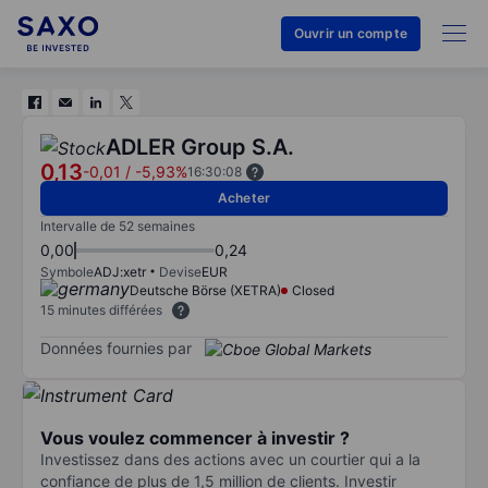
Ouvrir un compte
ADLER Group S.A.
0,13
-0,01
/
-5,93%
16:30:08
Acheter
Intervalle de 52 semaines
0,00
0,24
Symbole
ADJ:xetr
Devise
EUR
Deutsche Börse (XETRA)
Closed
15 minutes différées
Données fournies par
Vous voulez commencer à investir ?
Investissez dans des actions avec un courtier qui a la
confiance de plus de 1,5 million de clients. Investir