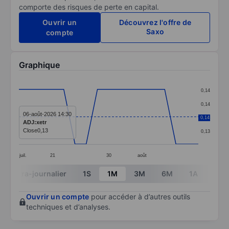
comporte des risques de perte en capital.
Ouvrir un
Découvrez l'offre de
Saxo
compte
Graphique
Chart
0,14
Line chart with 17 data points.
0,14
The chart has 1 X axis displaying categories.
06-août-2026 14:30
0,14
0,14
ADJ:xetr
The chart has 1 Y axis displaying values. Data ranges f
Close
0,13
0,13
juil.
21
30
août
End of interactive chart.
Intra-journalier
1S
1M
3M
6M
1A
3A
Ouvrir un compte
pour accéder à d’autres outils
techniques et d’analyses.