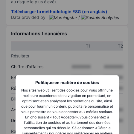
au risque le plus élevé).
Télécharger la méthodologie ESG (en anglais)
Data provided by
/
Informations financières
T1
T2
Résultats
Chiffre d’affaires
XXXXXXX
XXXXXXX
EBITDA
XXXXXXX
XXXXXXX
Politique en matière de cookies
Résultat net
XXXXXXX
XXXXXXX
Nos sites web utilisent des cookies pour vous offrir une
meilleure expérience de navigation en permettant, en
Bilan
optimisant et en analysant les opérations du site, ainsi
que pour fournir un contenu publicitaire personnalisé et
Actif total
XXXXXXX
XXXXXXX
vous permettre de vous connecter aux médias sociaux.
En choisissant « Tout Accepter», vous consentez à
Dette totale
XXXXXXX
XXXXXXX
l'utilisation de cookies et au traitement des données
personnelles qui en découle. Sélectionnez « Gérer le
Ratios
consentement » pour gérer vos préférences en matière