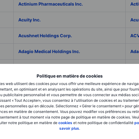
Actinium Pharmaceuticals Inc.
Acti
Acuity Inc.
Acu
Acushnet Holdings Corp.
ACV
Adagio Medical Holdings Inc.
Ada
Adaptive Biotechnologies Corp.
ADC
Politique en matière de cookies
Addex Pharmaceuticals SA
Add
tes web utilisent des cookies pour vous offrir une meilleure expérience de naviga
ettant, en optimisant et en analysant les opérations du site, ainsi que pour fourn
u publicitaire personnalisé et vous permettre de vous connecter aux médias soci
AddNode Group AB ser. B
Addt
issant « Tout Accepter», vous consentez à l'utilisation de cookies et au traiteme
es personnelles qui en découle. Sélectionnez « Gérer le consentement » pour gér
nces en matière de consentement. Vous pouvez modifier vos préférences ou retir
Adecco Group Inc.
Ade
sentement à tout moment via notre page de politique en matière de cookies. Veui
lter notre politique en matière de
cookies
et notre politique de confidentialité
po
savoir plus
.
adesso K AG
ADI 