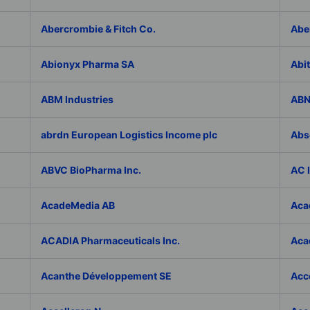
Abercrombie & Fitch Co.
Abe
Abionyx Pharma SA
Abit
ABM Industries
ABN
abrdn European Logistics Income plc
Abs
ABVC BioPharma Inc.
AC 
AcadeMedia AB
Aca
ACADIA Pharmaceuticals Inc.
Acad
Acanthe Développement SE
Acce