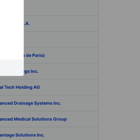
das
ER Group S.A.
be Inc.
 (Aeroports de Paris)
RAN Holdings Inc.
al Tech Holding AG
anced Drainage Systems Inc.
anced Medical Solutions Group
antage Solutions Inc.