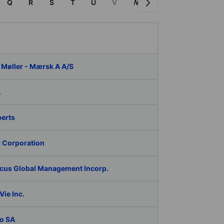
Q
R
S
T
U
V
W
X
Y
Z
P
 Møller - Mærsk A A/S
A
berts
 Corporation
cus Global Management Incorp.
ie Inc.
o SA