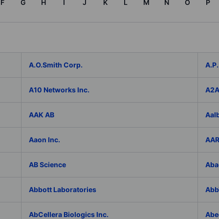
F
G
H
I
J
K
L
M
N
O
P
A.O.Smith Corp.
A.P.
A10 Networks Inc.
A2
AAK AB
Aal
Aaon Inc.
AAR
AB Science
Aba
Abbott Laboratories
AbbV
AbCellera Biologics Inc.
Abe