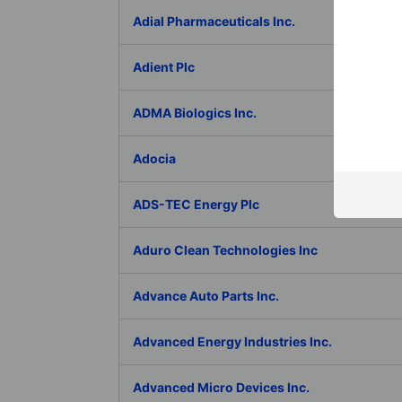
Adial Pharmaceuticals Inc.
Adient Plc
ADMA Biologics Inc.
Adocia
ADS-TEC Energy Plc
Aduro Clean Technologies Inc
Advance Auto Parts Inc.
Advanced Energy Industries Inc.
Advanced Micro Devices Inc.