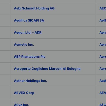
Aebi Schmidt Holding AG
AE
Aedifica SICAFI SA
Aef
Aegon Ltd. - ADR
Aeh
Aemetis Inc.
Aen
AEP Plantations Plc
Aer
Aeroporto Guglielmo Marconi di Bologna
Aer
Aether Holdings Inc.
Aeth
AEVEX Corp
AEV
AEye Inc.
Af 