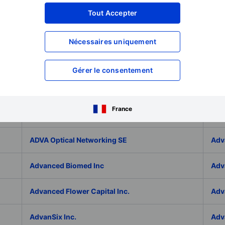
Adicet Bio Inc.
Adi
Tout Accepter
Adlai Nortye Limited - ADR
ADL
Nécessaires uniquement
Admiral Group Plc
Ado
Gérer le consentement
Adolfo Dominguez SA
ADP
France
ADT Inc.
ADT
ADVA Optical Networking SE
Adv
Advanced Biomed Inc
Adv
Advanced Flower Capital Inc.
Adv
AdvanSix Inc.
Adv