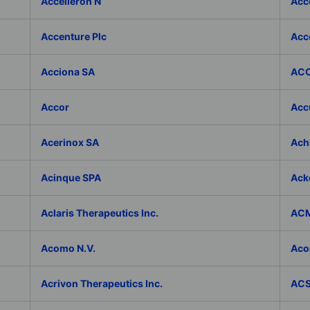
Accelleron N
Acce
Accenture Plc
Acc
Acciona SA
ACC
Accor
Accu
Acerinox SA
Achi
Acinque SPA
Ack
Aclaris Therapeutics Inc.
ACM
Acomo N.V.
Aco
Acrivon Therapeutics Inc.
ACS 