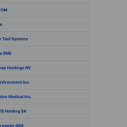
COM
fe
r Test Systems
a SME
cap Holdings NV
oVironment Inc.
lon Medical Inc.
IS Holding SA
Gruppen ASA