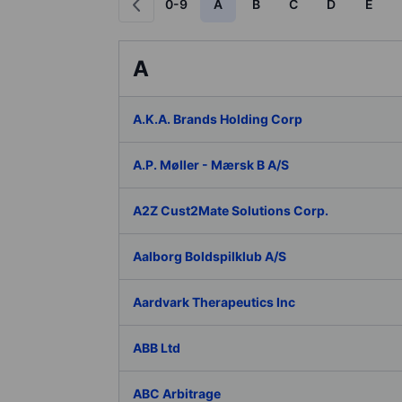
0-9
A
B
C
D
E
A
A.K.A. Brands Holding Corp
A.P. Møller - Mærsk B A/S
A2Z Cust2Mate Solutions Corp.
Aalborg Boldspilklub A/S
Aardvark Therapeutics Inc
ABB Ltd
ABC Arbitrage