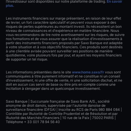
l’Investisseur sont disponibles sur notre plateforme de trading.
En savoir
plus
.
Les instruments financiers sur marge présentent, en raison de leur effet
de levier, un fort caractère spéculatif et peuvent vous exposer à des
risques de pertes supérieures au montant investi. Ils nécessitent un bon
niveau de connaissances et d'expérience en matière financière. Nous
vous recommandons de lire notre avertissement sur les risques, de suivre
nos formations et de vous assurer que la réalisation d'investissements à
partir des instruments financiers proposés par Saxo Banque est adaptée
à votre situation et à vos objectifs financiers. Ces produits sont destinés
à une clientèle avisée pouvant surveiller ses positions de manière
quotidienne, voire plusieurs fois par jour, et ayant les moyens financiers
de supporter un tel risque.
Les informations présentées dans le site
www.home.saxo/fr
vous sont
communiquées à titre purement informatif et ne constitue ni un conseil
d’investissement, ni une offre de vente, ni une sollicitation d’achat, et ne
doit en aucun cas servir de base ou être pris en compte comme une
incitation à s’engager dans un quelconque investissement.
Saxo Banque | Succursale française de Saxo Bank A/S., société
anonyme de droit danois, supervisée par l'autorité danoise de
surveillance financière (DFSA) | Inscrite au RCS de Paris 980 884 084 |
Contrôlée par l’Autorité de Contrôle Prudentiel et de Résolution et par
l’Autorité des Marchés Financiers | 10 rue de la Paix | 75002 PARIS |
Téléphone + 33 (0)1 78 94 56 40