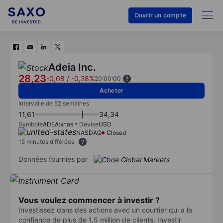
Ouvrir un compte
Adeia Inc.
28,23
-0,08
/
-0,28%
20:00:00
Acheter
Intervalle de 52 semaines
11,61
34,34
Symbole
ADEA:xnas
Devise
USD
NASDAQ
Closed
15 minutes différées
Données fournies par
Vous voulez commencer à investir ?
Investissez dans des actions avec un courtier qui a la
confiance de plus de 1,5 million de clients. Investir