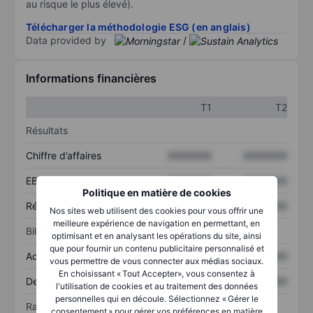
au risque le plus élevé).
Télécharger la méthodologie ESG (en anglais)
Data provided by
/
Informations financières
T1
T2
Résultats
Chiffre d’affaires
XXXXXXX
XXXXXXX
EBITDA
XXXXXXX
XXXXXXX
Politique en matière de cookies
Résultat net
XXXXXXX
XXXXXXX
Nos sites web utilisent des cookies pour vous offrir une
meilleure expérience de navigation en permettant, en
Bilan
optimisant et en analysant les opérations du site, ainsi
que pour fournir un contenu publicitaire personnalisé et
Actif total
XXXXXXX
XXXXXXX
vous permettre de vous connecter aux médias sociaux.
En choisissant « Tout Accepter», vous consentez à
Dette totale
XXXXXXX
XXXXXXX
l'utilisation de cookies et au traitement des données
personnelles qui en découle. Sélectionnez « Gérer le
Ratios
consentement » pour gérer vos préférences en matière