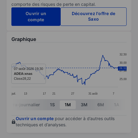
comporte des risques de perte en capital.
Ouvrir un
Découvrez l'offre de
Saxo
compte
Graphique
Chart
32,50
Line chart with 295 data points.
30,00
The chart has 1 X axis displaying categories.
07-août-2026 19:30
28,31
27,50
ADEA:xnas
The chart has 1 Y axis displaying values. Data ranges 
Close
28,22
25,00
juil.
13
17
21
27
31
août
7
End of interactive chart.
Intra-journalier
1S
1M
3M
6M
1A
3A
Ouvrir un compte
pour accéder à d’autres outils
techniques et d’analyses.