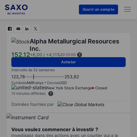
Ouvrir un compte
Alpha Metallurgical Resources
Inc.
152,12
+6,00
/
+4,11%
20:10:00
Acheter
Intervalle de 52 semaines
123,78
253,82
Symbole
AMR:xnys
Devise
USD
New York Stock Exchange
Closed
15 minutes différées
Données fournies par
Vous voulez commencer à investir ?
Investissez dans des actions avec un courtier qui a la