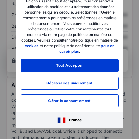
En choisissant « Tout Accepter», vous consentez à
Ratios
l'utilisation de cookies et au traitement des données
personnelles qui en découle. Sélectionnez « Gérer le
Prix / ventes
XXXXXXX
XXXXXXX
consentement » pour gérer vos préférences en matière
de consentement. Vous pouvez modifier vos
Bénéfice par action
XXXXXXX
XXXXXXX
préférences ou retirer votre consentement à tout
moment via notre page de politique en matière de
Dividende par action
XXXXXXX
XXXXXXX
cookies. Veuillez consulter notre politique en matière de
cookies
et notre politique de confidentialité
pour en
Rendement des
XXXXXXX
XXXXXXX
savoir plus
.
capitaux propres
Ouvrir un compte
pour accéder à d’autres outils
techniques et d’analyses.
Tout Accepter
Nécessaires uniquement
À propos Alpha Metallurgical Resources Inc.
Alpha Metallurgical Resources Inc is a Tennessee-based
coal mining company with operations across Virginia and
Gérer le consentement
West Virginia. The company's portfolio of mining
operations consists of underground mines, surface
mines, and coal preparation plants. It produces low-ash
France
metallurgical coal, including High-Vol. A, Mid-Vol., High-
Vol. B, and Low-Vol. coal, which is shipped to domestic
and international coke and steel producers. The