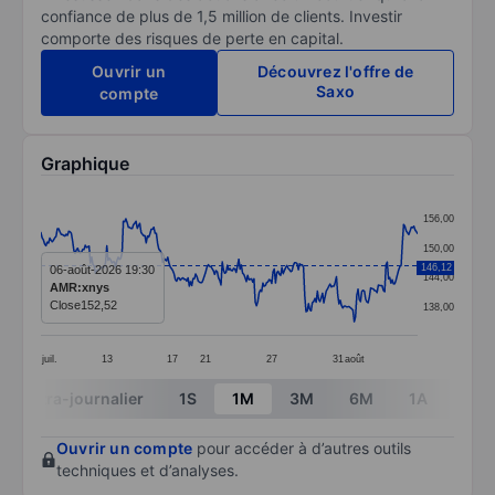
confiance de plus de 1,5 million de clients. Investir
comporte des risques de perte en capital.
Ouvrir un
Découvrez l'offre de
Saxo
compte
Graphique
Chart
156,00
Line chart with 298 data points.
150,00
The chart has 1 X axis displaying categories.
146,12
06-août-2026 19:30
144,00
AMR:xnys
The chart has 1 Y axis displaying values. Data ranges 
Close
152,52
138,00
juil.
13
17
21
27
31
août
End of interactive chart.
Intra-journalier
1S
1M
3M
6M
1A
3A
Ouvrir un compte
pour accéder à d’autres outils
techniques et d’analyses.