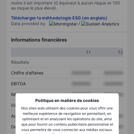
moins il est important (0 équivaut à aucun risque et 100
au risque le plus élevé).
Télécharger la méthodologie ESG (en anglais)
Data provided by
/
Informations financières
T1
T2
Résultats
Chiffre d’affaires
XXXXXXX
XXXXXXX
EBITDA
XXXXXXX
XXXXXXX
Résultat net
XXXXXXX
XXXXXXX
Politique en matière de cookies
Bilan
Nos sites web utilisent des cookies pour vous offrir une
meilleure expérience de navigation en permettant, en
Actif total
XXXXXXX
XXXXXXX
optimisant et en analysant les opérations du site, ainsi
que pour fournir un contenu publicitaire personnalisé et
Dette totale
XXXXXXX
XXXXXXX
vous permettre de vous connecter aux médias sociaux.