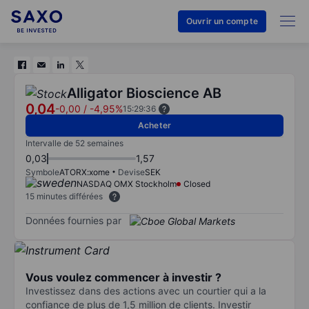
Ouvrir un compte
Alligator Bioscience AB
0,04
-0,00
/
-4,95%
15:29:36
Acheter
Intervalle de 52 semaines
0,03
1,57
Symbole
ATORX:xome
Devise
SEK
NASDAQ OMX Stockholm
Closed
15 minutes différées
Données fournies par
Vous voulez commencer à investir ?
Investissez dans des actions avec un courtier qui a la
confiance de plus de 1,5 million de clients. Investir