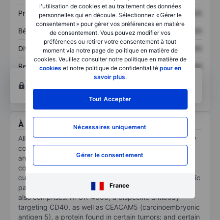
l'utilisation de cookies et au traitement des données
Prix / ventes
XXXXXXX
XXXXXXX
personnelles qui en découle. Sélectionnez « Gérer le
consentement » pour gérer vos préférences en matière
Bénéfice par action
XXXXXXX
XXXXXXX
de consentement. Vous pouvez modifier vos
préférences ou retirer votre consentement à tout
Dividende par action
XXXXXXX
XXXXXXX
moment via notre page de politique en matière de
cookies. Veuillez consulter notre politique en matière de
Rendement des
XXXXXXX
XXXXXXX
cookies
et notre politique de confidentialité
pour en
capitaux propres
savoir plus
.
Ouvrir un compte
pour accéder à d’autres outils
techniques et d’analyses.
Tout Accepter
À propos Alligator Bioscience AB
Nécessaires uniquement
Alligator Bioscience AB is a clinical-stage biotechnology
company developing tumor-directed immuno-oncology
Gérer le consentement
antibody drugs focused on the CD40 receptor. The
company's main drug candidate, mitazalimab, is
currently under development as a therapy for metastatic
France
pancreatic cancer patients. Its development pipeline
also comprises: ATOR-4066, a bispecific antibody
targeting CD40, as well as CEACAM5 (carcinoembryonic
antigen 5), a protein found in certain tumors; and certain