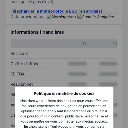
au risque le plus élevé).
Télécharger la méthodologie ESG (en anglais)
Data provided by
/
Informations financières
T1
T2
Résultats
Chiffre d’affaires
XXXXXXX
XXXXXXX
EBITDA
XXXXXXX
XXXXXXX
Résultat net
XXXXXXX
XXXXXXX
Politique en matière de cookies
Bilan
Nos sites web utilisent des cookies pour vous offrir une
Actif total
XXXXXXX
XXXXXXX
meilleure expérience de navigation en permettant, en
optimisant et en analysant les opérations du site, ainsi
Dette totale
XXXXXXX
XXXXXXX
que pour fournir un contenu publicitaire personnalisé et
vous permettre de vous connecter aux médias sociaux.
Ratios
En choisissant « Tout Accepter», vous consentez à