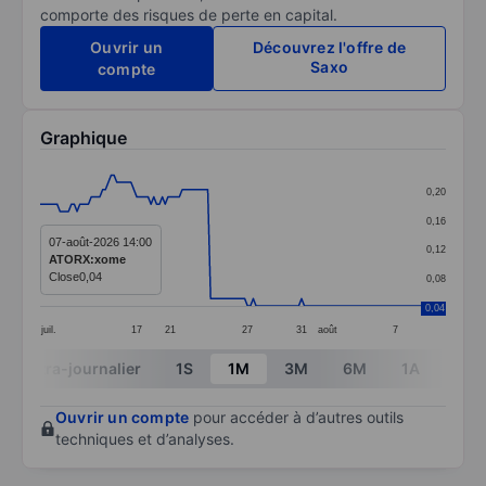
comporte des risques de perte en capital.
Ouvrir un
Découvrez l'offre de
Saxo
compte
Graphique
Chart
0,20
Line chart with 135 data points.
0,16
The chart has 1 X axis displaying categories.
07-août-2026 14:00
0,12
ATORX:xome
The chart has 1 Y axis displaying values. Data ranges 
Close
0,04
0,08
0,04
juil.
17
21
27
31
août
7
End of interactive chart.
Intra-journalier
1S
1M
3M
6M
1A
3A
Ouvrir un compte
pour accéder à d’autres outils
techniques et d’analyses.