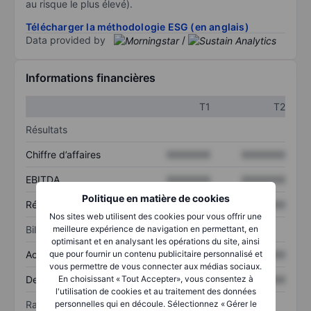
au risque le plus élevé).
Télécharger la méthodologie ESG (en anglais)
Data provided by
/
Informations financières
T1
T2
Résultats
Chiffre d’affaires
XXXXXXX
XXXXXXX
EBITDA
XXXXXXX
XXXXXXX
Politique en matière de cookies
Résultat net
XXXXXXX
XXXXXXX
Nos sites web utilisent des cookies pour vous offrir une
meilleure expérience de navigation en permettant, en
Bilan
optimisant et en analysant les opérations du site, ainsi
que pour fournir un contenu publicitaire personnalisé et
Actif total
XXXXXXX
XXXXXXX
vous permettre de vous connecter aux médias sociaux.
En choisissant « Tout Accepter», vous consentez à
Dette totale
XXXXXXX
XXXXXXX
l'utilisation de cookies et au traitement des données
personnelles qui en découle. Sélectionnez « Gérer le
Ratios