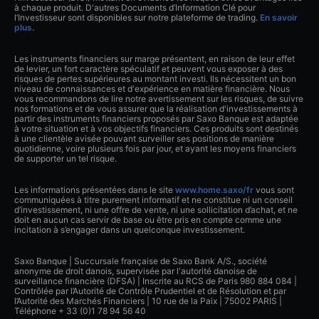
à chaque produit. D'autres Documents d’Information Clé pour
l’Investisseur sont disponibles sur notre plateforme de trading.
En savoir
plus
.
Les instruments financiers sur marge présentent, en raison de leur effet
de levier, un fort caractère spéculatif et peuvent vous exposer à des
risques de pertes supérieures au montant investi. Ils nécessitent un bon
niveau de connaissances et d'expérience en matière financière. Nous
vous recommandons de lire notre avertissement sur les risques, de suivre
nos formations et de vous assurer que la réalisation d'investissements à
partir des instruments financiers proposés par Saxo Banque est adaptée
à votre situation et à vos objectifs financiers. Ces produits sont destinés
à une clientèle avisée pouvant surveiller ses positions de manière
quotidienne, voire plusieurs fois par jour, et ayant les moyens financiers
de supporter un tel risque.
Les informations présentées dans le site
www.home.saxo/fr
vous sont
communiquées à titre purement informatif et ne constitue ni un conseil
d’investissement, ni une offre de vente, ni une sollicitation d’achat, et ne
doit en aucun cas servir de base ou être pris en compte comme une
incitation à s’engager dans un quelconque investissement.
Saxo Banque | Succursale française de Saxo Bank A/S., société
anonyme de droit danois, supervisée par l'autorité danoise de
surveillance financière (DFSA) | Inscrite au RCS de Paris 980 884 084 |
Contrôlée par l’Autorité de Contrôle Prudentiel et de Résolution et par
l’Autorité des Marchés Financiers | 10 rue de la Paix | 75002 PARIS |
Téléphone + 33 (0)1 78 94 56 40