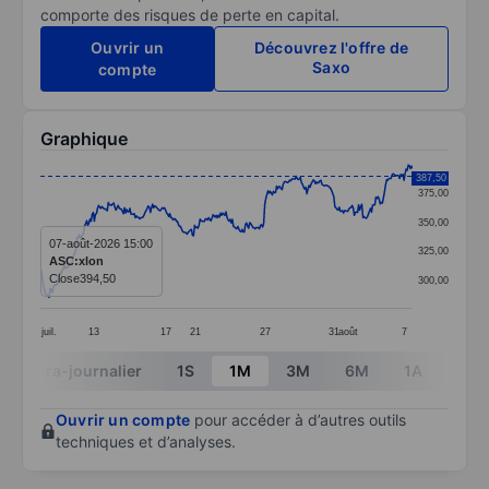
comporte des risques de perte en capital.
Ouvrir un
Découvrez l'offre de
Saxo
compte
Graphique
Chart
387,50
375,00
Line chart with 346 data points.
350,00
The chart has 1 X axis displaying categories.
07-août-2026 15:00
325,00
ASC:xlon
The chart has 1 Y axis displaying values. Data ranges
Close
394,50
300,00
juil.
13
17
21
27
31
août
7
End of interactive chart.
Intra-journalier
1S
1M
3M
6M
1A
3A
Ouvrir un compte
pour accéder à d’autres outils
techniques et d’analyses.