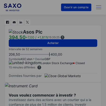
Ouvrir un compte
Asos Plc
394,50
+7,00
/
+1,81%
15:35:25
Acheter
Intervalle de 52 semaines
206,50
400,00
Symbole
ASC:xlon
Devise
GBP
London Stock Exchange
Closed
15 minutes différées
Données fournies par
Vous voulez commencer à investir ?
Investissez dans des actions avec un courtier qui a la
confiance de plus de 1,5 million de clients. Investir