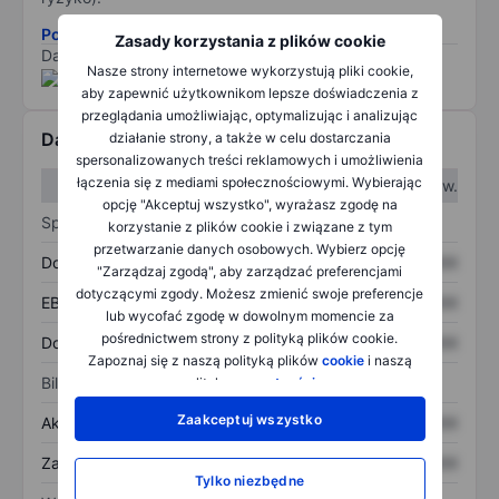
Pobierz metodologię ryzyka ESG.
Zasady korzystania z plików cookie
Dane dostarczone przez
/
Nasze strony internetowe wykorzystują pliki cookie,
aby zapewnić użytkownikom lepsze doświadczenia z
przeglądania umożliwiając, optymalizując i analizując
Dane finansowe
działanie strony, a także w celu dostarczania
spersonalizowanych treści reklamowych i umożliwienia
łączenia się z mediami społecznościowymi. Wybierając
W I kw.
W II kw.
opcję "Akceptuj wszystko", wyrażasz zgodę na
Sprawozdanie z zysków
korzystanie z plików cookie i związane z tym
przetwarzanie danych osobowych. Wybierz opcję
Dochód
XXXXXXX
XXXXXXX
"Zarządzaj zgodą", aby zarządzać preferencjami
dotyczącymi zgody. Możesz zmienić swoje preferencje
EBITDA
XXXXXXX
XXXXXXX
lub wycofać zgodę w dowolnym momencie za
pośrednictwem strony z polityką plików cookie.
Dochód netto
XXXXXXX
XXXXXXX
Zapoznaj się z naszą polityką plików
cookie
i naszą
Bilans
polityką
prywatności
.
Zaakceptuj wszystko
Aktywa ogółem
XXXXXXX
XXXXXXX
Zadłużenie ogółem
XXXXXXX
XXXXXXX
Tylko niezbędne