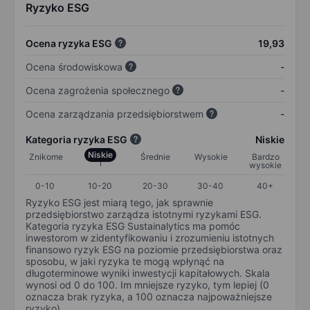
Ryzyko ESG
Ocena ryzyka ESG
19,93
Ocena środowiskowa
-
Ocena zagrożenia społecznego
-
Ocena zarządzania przedsiębiorstwem
-
Kategoria ryzyka ESG
Niskie
Niskie
Znikome
Średnie
Wysokie
Bardzo
wysokie
0-10
10-20
20-30
30-40
40+
Ryzyko ESG jest miarą tego, jak sprawnie
przedsiębiorstwo zarządza istotnymi ryzykami ESG.
Kategoria ryzyka ESG Sustainalytics ma pomóc
inwestorom w zidentyfikowaniu i zrozumieniu istotnych
finansowo ryzyk ESG na poziomie przedsiębiorstwa oraz
sposobu, w jaki ryzyka te mogą wpłynąć na
długoterminowe wyniki inwestycji kapitałowych. Skala
wynosi od 0 do 100. Im mniejsze ryzyko, tym lepiej (0
oznacza brak ryzyka, a 100 oznacza najpoważniejsze
ryzyko).