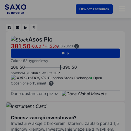
Otwórz rachunek
Asos Plc
381,50
-6,00
/
-1,55%
08:23:23
Kup
Zakres 52-tygodniowy
206,50
390,50
Symbol
ASC:xlon
Waluta
GBP
London Stock Exchange
Open
Opóźnione o 15 minut
Dane dostarczone przez
Chcesz zacząć inwestować?
Inwestuj w akcje z brokerem, któremu zaufało ponad 1,5
milionów klientów. Inwestowanie wiąże się z ryzykiem.