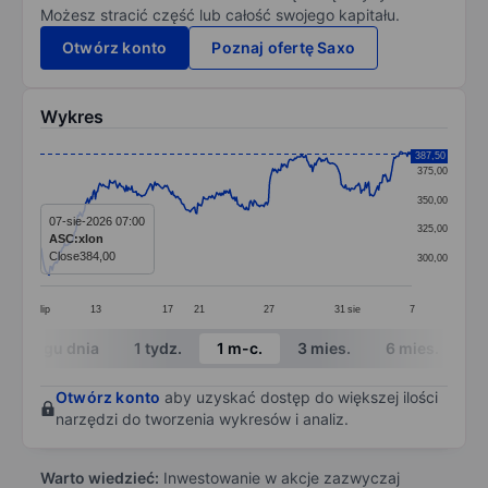
Możesz stracić część lub całość swojego kapitału.
Otwórz konto
Poznaj ofertę Saxo
Wykres
Chart
387,50
375,00
Line chart with 338 data points.
350,00
The chart has 1 X axis displaying categories.
07-sie-2026 07:00
325,00
ASC:xlon
The chart has 1 Y axis displaying values. Data ranges
Close
384,00
300,00
lip
13
17
21
27
31
sie
7
End of interactive chart.
W ciągu dnia
1 tydz.
1 m-c.
3 mies.
6 mies.
1 
Otwórz konto
aby uzyskać dostęp do większej ilości
narzędzi do tworzenia wykresów i analiz.
Warto wiedzieć:
Inwestowanie w akcje zazwyczaj