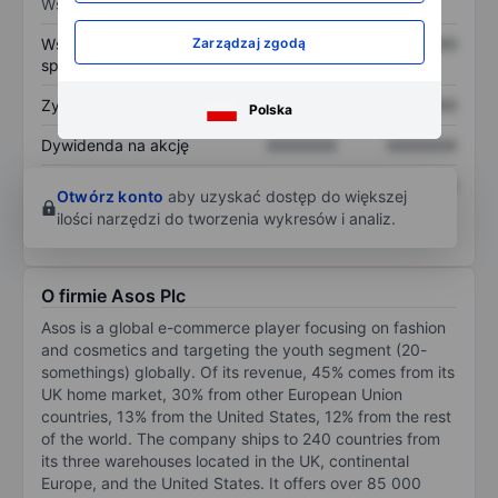
Wskaźniki
Współczynnik cena do
XXXXXXX
XXXXXXX
Zarządzaj zgodą
sprzedaży
Zysk na akcję
XXXXXXX
XXXXXXX
Polska
Dywidenda na akcję
XXXXXXX
XXXXXXX
Zwrot z kapitału
XXXXXXX
XXXXXXX
Otwórz konto
aby uzyskać dostęp do większej
własnego
ilości narzędzi do tworzenia wykresów i analiz.
O firmie Asos Plc
Asos is a global e-commerce player focusing on fashion
and cosmetics and targeting the youth segment (20-
somethings) globally. Of its revenue, 45% comes from its
UK home market, 30% from other European Union
countries, 13% from the United States, 12% from the rest
of the world. The company ships to 240 countries from
its three warehouses located in the UK, continental
Europe, and the United States. It offers over 85 000