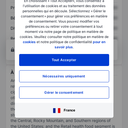
En choisissant « Tout Accepter», vous consentez à
l'utilisation de cookies et au traitement des données
Prix / ventes
XXXXXXX
XXXXXXX
personnelles qui en découle. Sélectionnez « Gérer le
consentement » pour gérer vos préférences en matière
Bénéfice par action
XXXXXXX
XXXXXXX
de consentement. Vous pouvez modifier vos
préférences ou retirer votre consentement à tout
Dividende par action
XXXXXXX
XXXXXXX
moment via notre page de politique en matière de
cookies. Veuillez consulter notre politique en matière de
Rendement des
XXXXXXX
XXXXXXX
cookies
et notre politique de confidentialité
pour en
capitaux propres
Ouvrir un compte
pour accéder à d’autres outils
savoir plus
.
techniques et d’analyses.
Tout Accepter
À propos Amcon Distributing Co.
Nécessaires uniquement
Amcon Distributing Co is engaged in the wholesale and
retail distribution of consumer products such as
cigarettes, tobacco, confectionery, health food, and
Gérer le consentement
others. It operates in two segments: Wholesale
distribution segment distributing consumer products to
the retail outlets including convenience stores, grocery
France
stores, liquor stores, drug stores and tobacco shops in
the Central, Rocky Mountain, and Southern regions of
the United States; and the Retail health food segment is