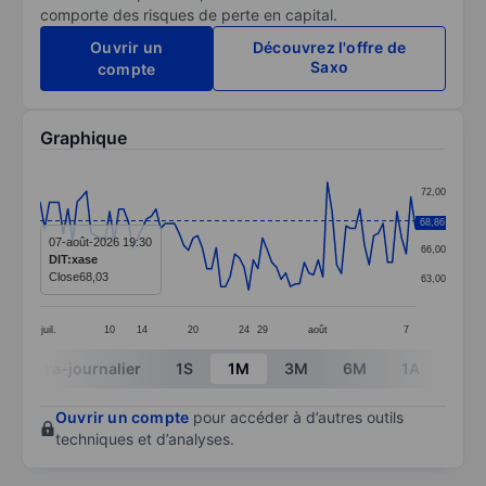
comporte des risques de perte en capital.
Ouvrir un
Découvrez l'offre de
Saxo
compte
Graphique
Chart
72,00
Line chart with 82 data points.
69,00
68,86
The chart has 1 X axis displaying categories.
07-août-2026 19:30
66,00
DIT:xase
The chart has 1 Y axis displaying values. Data ranges 
Close
68,03
63,00
juil.
10
14
20
24
29
août
7
End of interactive chart.
Intra-journalier
1S
1M
3M
6M
1A
3A
Ouvrir un compte
pour accéder à d’autres outils
techniques et d’analyses.