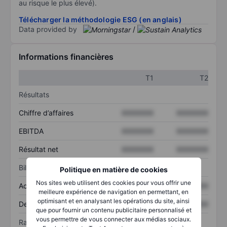
au risque le plus élevé).
Télécharger la méthodologie ESG (en anglais)
Data provided by
/
Informations financières
T1
T2
Résultats
Chiffre d’affaires
XXXXXXX
XXXXXXX
EBITDA
XXXXXXX
XXXXXXX
Résultat net
XXXXXXX
XXXXXXX
Bilan
Politique en matière de cookies
Nos sites web utilisent des cookies pour vous offrir une
Actif total
XXXXXXX
XXXXXXX
meilleure expérience de navigation en permettant, en
optimisant et en analysant les opérations du site, ainsi
Dette totale
XXXXXXX
XXXXXXX
que pour fournir un contenu publicitaire personnalisé et
vous permettre de vous connecter aux médias sociaux.
Ratios