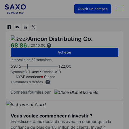
Ouvrir un compte
Amcon Distributing Co.
68,86
/
20:10:00
Acheter
Intervalle de 52 semaines
59,15
122,00
Symbole
DIT:xase
Devise
USD
NYSE American
Closed
15 minutes différées
Données fournies par
Vous voulez commencer à investir ?
Investissez dans des actions avec un courtier qui a la
confiance de plus de 1,5 million de clients. Investir