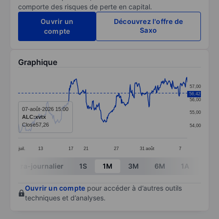
comporte des risques de perte en capital.
Ouvrir un
Découvrez l'offre de
Saxo
compte
Graphique
Chart
57,00
56,42
Line chart with 381 data points.
56,00
The chart has 1 X axis displaying categories.
07-août-2026 15:00
55,00
ALC:xvtx
The chart has 1 Y axis displaying values. Data ranges 
Close
57,26
54,00
juil.
13
17
21
27
31
août
7
End of interactive chart.
Intra-journalier
1S
1M
3M
6M
1A
3A
Ouvrir un compte
pour accéder à d’autres outils
techniques et d’analyses.