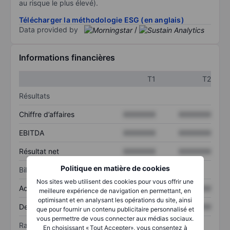
au risque le plus élevé).
Télécharger la méthodologie ESG (en anglais)
Data provided by
/
Informations financières
T1
T2
Résultats
Chiffre d’affaires
XXXXXXX
XXXXXXX
EBITDA
XXXXXXX
XXXXXXX
Résultat net
XXXXXXX
XXXXXXX
Politique en matière de cookies
Bilan
Nos sites web utilisent des cookies pour vous offrir une
Actif total
XXXXXXX
XXXXXXX
meilleure expérience de navigation en permettant, en
optimisant et en analysant les opérations du site, ainsi
Dette totale
XXXXXXX
XXXXXXX
que pour fournir un contenu publicitaire personnalisé et
vous permettre de vous connecter aux médias sociaux.
Ratios
En choisissant « Tout Accepter», vous consentez à