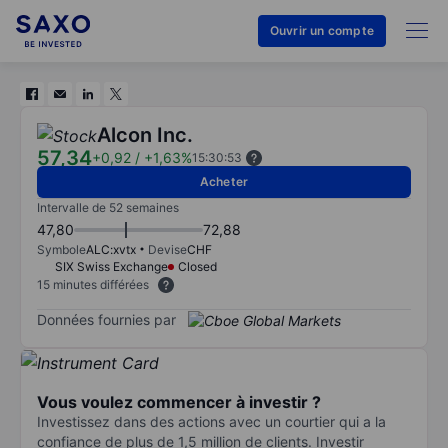
Ouvrir un compte
Alcon Inc.
57,34
+0,92
/
+1,63%
15:30:53
Acheter
Intervalle de 52 semaines
47,80
72,88
Symbole
ALC:xvtx
Devise
CHF
SIX Swiss Exchange
Closed
15 minutes différées
Données fournies par
Vous voulez commencer à investir ?
Investissez dans des actions avec un courtier qui a la
confiance de plus de 1,5 million de clients. Investir