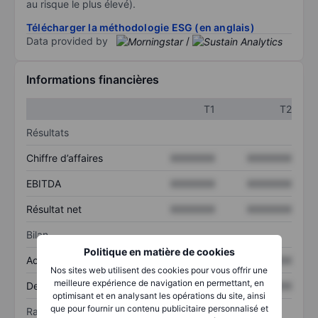
au risque le plus élevé).
Télécharger la méthodologie ESG (en anglais)
Data provided by
/
Informations financières
T1
T2
Résultats
Chiffre d’affaires
XXXXXXX
XXXXXXX
EBITDA
XXXXXXX
XXXXXXX
Résultat net
XXXXXXX
XXXXXXX
Bilan
Politique en matière de cookies
Actif total
XXXXXXX
XXXXXXX
Nos sites web utilisent des cookies pour vous offrir une
meilleure expérience de navigation en permettant, en
Dette totale
XXXXXXX
XXXXXXX
optimisant et en analysant les opérations du site, ainsi
que pour fournir un contenu publicitaire personnalisé et
Ratios