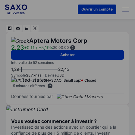
Ouvrir un compte
Aptera Motors Corp
2,23
+0,11
/
+5,19%
20:00:00
Acheter
Intervalle de 52 semaines
1,29
22,43
Symbole
SEV:xnas
Devise
USD
NASDAQ (Small cap)
Closed
15 minutes différées
Données fournies par
Vous voulez commencer à investir ?
Investissez dans des actions avec un courtier qui a la
confiance de plus de 1,5 million de clients. Investir