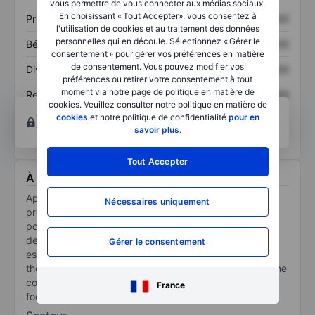
vous permettre de vous connecter aux médias sociaux.
En choisissant « Tout Accepter», vous consentez à
Prix / ventes
XXXXXXX
XXXXXXX
l'utilisation de cookies et au traitement des données
personnelles qui en découle. Sélectionnez « Gérer le
Bénéfice par action
XXXXXXX
XXXXXXX
consentement » pour gérer vos préférences en matière
de consentement. Vous pouvez modifier vos
Dividende par action
XXXXXXX
XXXXXXX
préférences ou retirer votre consentement à tout
moment via notre page de politique en matière de
Rendement des
XXXXXXX
XXXXXXX
cookies. Veuillez consulter notre politique en matière de
capitaux propres
Ouvrir un compte
pour accéder à d’autres outils
cookies
et notre politique de confidentialité
pour en
techniques et d’analyses.
savoir plus
.
Tout Accepter
À propos Aptera Motors Corp
Aptera Motors Corp engages in the development,
Nécessaires uniquement
production, and distribution of energy efficient solar-
powered, battery-electric vehicles. The company has
designed the Aptera vehicle to provide up to an
Gérer le consentement
estimated 40 miles per day by collecting energy from
the sun and storing it in its proprietary battery pack. The
company operates as a single reportable segment
France
focused on the development of solar electric vehicles.