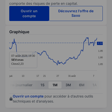
comporte des risques de perte en capital.
Ouvrir un
Découvrez l'offre de
Saxo
compte
Graphique
Chart
2,12
2,10
Line chart with 180 data points.
1,95
The chart has 1 X axis displaying categories.
07-août-2026 19:30
1,80
SEV:xnas
The chart has 1 Y axis displaying values. Data ranges 
Close
2,23
1,65
juil.
13
17
21
27
31
août
7
End of interactive chart.
Intra-journalier
1S
1M
3M
6M
1A
3A
Ouvrir un compte
pour accéder à d’autres outils
techniques et d’analyses.