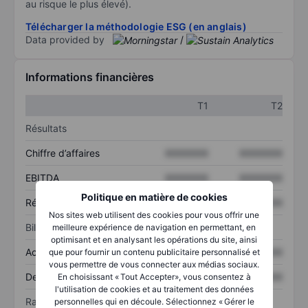
au risque le plus élevé).
Télécharger la méthodologie ESG (en anglais)
Data provided by
/
Informations financières
T1
T2
Résultats
Chiffre d’affaires
XXXXXXX
XXXXXXX
EBITDA
XXXXXXX
XXXXXXX
Politique en matière de cookies
Résultat net
XXXXXXX
XXXXXXX
Nos sites web utilisent des cookies pour vous offrir une
Bilan
meilleure expérience de navigation en permettant, en
optimisant et en analysant les opérations du site, ainsi
Actif total
XXXXXXX
XXXXXXX
que pour fournir un contenu publicitaire personnalisé et
vous permettre de vous connecter aux médias sociaux.
Dette totale
XXXXXXX
XXXXXXX
En choisissant « Tout Accepter», vous consentez à
l'utilisation de cookies et au traitement des données
Ratios
personnelles qui en découle. Sélectionnez « Gérer le