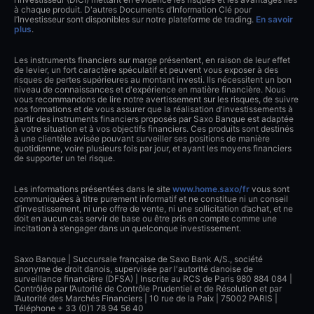
à chaque produit. D'autres Documents d’Information Clé pour
l’Investisseur sont disponibles sur notre plateforme de trading.
En savoir
plus
.
Les instruments financiers sur marge présentent, en raison de leur effet
de levier, un fort caractère spéculatif et peuvent vous exposer à des
risques de pertes supérieures au montant investi. Ils nécessitent un bon
niveau de connaissances et d'expérience en matière financière. Nous
vous recommandons de lire notre avertissement sur les risques, de suivre
nos formations et de vous assurer que la réalisation d'investissements à
partir des instruments financiers proposés par Saxo Banque est adaptée
à votre situation et à vos objectifs financiers. Ces produits sont destinés
à une clientèle avisée pouvant surveiller ses positions de manière
quotidienne, voire plusieurs fois par jour, et ayant les moyens financiers
de supporter un tel risque.
Les informations présentées dans le site
www.home.saxo/fr
vous sont
communiquées à titre purement informatif et ne constitue ni un conseil
d’investissement, ni une offre de vente, ni une sollicitation d’achat, et ne
doit en aucun cas servir de base ou être pris en compte comme une
incitation à s’engager dans un quelconque investissement.
Saxo Banque | Succursale française de Saxo Bank A/S., société
anonyme de droit danois, supervisée par l'autorité danoise de
surveillance financière (DFSA) | Inscrite au RCS de Paris 980 884 084 |
Contrôlée par l’Autorité de Contrôle Prudentiel et de Résolution et par
l’Autorité des Marchés Financiers | 10 rue de la Paix | 75002 PARIS |
Téléphone + 33 (0)1 78 94 56 40