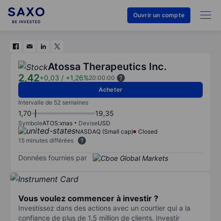
Ouvrir un compte
Atossa Therapeutics Inc.
2,42
+0,03
/
+1,26%
20:00:00
Acheter
Intervalle de 52 semaines
1,70
19,35
Symbole
ATOS:xnas
Devise
USD
NASDAQ (Small cap)
Closed
15 minutes différées
Données fournies par
Vous voulez commencer à investir ?
Investissez dans des actions avec un courtier qui a la
confiance de plus de 1,5 million de clients. Investir