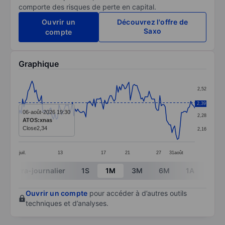
comporte des risques de perte en capital.
Ouvrir un
Découvrez l'offre de
Saxo
compte
Graphique
Chart
2,52
Line chart with 132 data points.
2,40
2,39
The chart has 1 X axis displaying categories.
06-août-2026 19:30
2,28
ATOS:xnas
The chart has 1 Y axis displaying values. Data ranges 
Close
2,34
2,16
juil.
13
17
21
27
31
août
End of interactive chart.
Intra-journalier
1S
1M
3M
6M
1A
3A
Ouvrir un compte
pour accéder à d’autres outils
techniques et d’analyses.