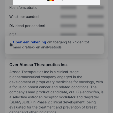
Koers/omzetratio
XXXXXXX
XXXXXXX
Winst per aandeel
XXXXXXX
XXXXXXX
Dividend per aandeel
XXXXXXX
XXXXXXX
ROE
XXXXXXX
XXXXXXX
Open een rekening
om toegang te krijgen tot
meer grafiek- en analysetools.
Over Atossa Therapeutics Inc.
Atossa Therapeutics Inc is a clinical-stage
biopharmaceutical company engaged in the
development of proprietary medicines for oncology, with
a focus on breast cancer and related conditions. The
company's lead product candidate, oral (Z)-endoxifen, is
a selective estrogen receptor modulator and degrader
(SERM/SERD) in Phase 2 clinical development, being
evaluated for the treatment and prevention of breast
cancer and other indications.