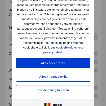
mogelijk te maken, te optimaliseren en te analyseren,
het grootste risico).
maar ook om gepersonaliseerde advertentie-inhoud te
bieden en u in staat te stellen verbinding te maken met
Download de ESG-risicomethodologie
Data provided by
/
sociale media. Door "Alles accepteren" te kiezen, geeft
u toestemming voor het gebruik van cookies en de
daarmee verband houdende verwerking van
Financiële gegevens
persoonsgegevens. Selecteer "Toestemming beheren"
om uw toestemmingsvoorkeuren te beheren. U kunt uw
Q1
Q2
voorkeuren op elk gewenst moment wijzigen of uw
toestemming intrekken via de pagina met het
Winst/verlies
cookiebeleid. Bekijk ons
cookiebeleid
en ons
privacybeleid
.
Omzet
XXXXXXX
XXXXXXX
EBITDA
XXXXXXX
XXXXXXX
Alles accepteren
Winst
XXXXXXX
XXXXXXX
Alleen noodzakelijk
Balans
Bezittingen
XXXXXXX
XXXXXXX
Toestemming beheren
Schulden
XXXXXXX
XXXXXXX
Ratio's
België