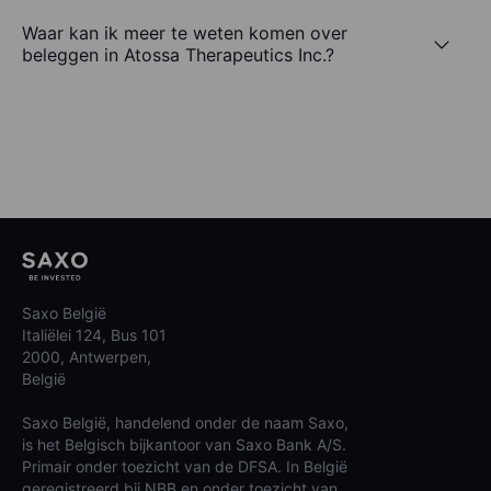
Waar kan ik meer te weten komen over
beleggen in Atossa Therapeutics Inc.?
Saxo België
Italiëlei 124, Bus 101
2000, Antwerpen,
België
Saxo België, handelend onder de naam Saxo,
is het Belgisch bijkantoor van Saxo Bank A/S.
Primair onder toezicht van de DFSA. In België
geregistreerd bij NBB en onder toezicht van