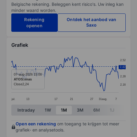
Belgische rekening. Beleggen kent risico's. Uw inleg kan
minder waard worden.
Rekening
Ontdek het aanbod van
Saxo
openen
Grafiek
Chart
2,52
Line chart with 124 data points.
2,42
2,40
The chart has 1 X axis displaying categories.
07-aug-2026 15:00
2,28
ATOS:xnas
The chart has 1 Y axis displaying values. Data ranges 
Close
2,24
2,16
jul.
13
17
21
27
31
aug.
7
End of interactive chart.
Intraday
1W
1M
3M
6M
1J
3J
Open een rekening
om toegang te krijgen tot meer
grafiek- en analysetools.