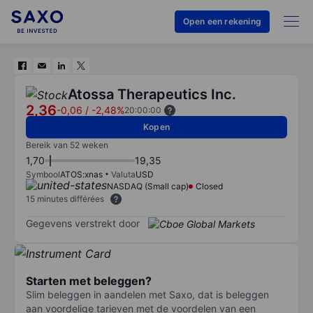
Open een rekening
Atossa Therapeutics Inc.
2,36
-0,06
/
-2,48%
20:00:00
Kopen
Bereik van 52 weken
1,70
19,35
Symbool
ATOS:xnas
Valuta
USD
NASDAQ (Small cap)
Closed
15 minutes différées
Gegevens verstrekt door
Starten met beleggen?
Slim beleggen in aandelen met Saxo, dat is beleggen
aan voordelige tarieven met de voordelen van een