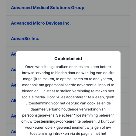
Advanced Medical Solutions Group
Advanced Micro Devices Inc.
AdvanSix Inc.
Advantage Solutions Inc.
Cookiebeleid
Onze websites gebruiken cookies om u een betere
Adyen NV
browse-ervaring te bieden door de werking van de site
mogelijk te maken, te optimaliseren en te analyseren,
Aebi Schmidt Holding AG
maar ook om gepersonaliseerde advertentie-inhoud te
bieden en u in staat te stellen verbinding te maken met
sociale media. Door "Alles accepteren" te kiezen, geeft
AECOM
u toestemming voor het gebruik van cookies en de
daarmee verband houdende verwerking van
persoonsgegevens. Selecteer "Toestemming beheren"
Aedes SpA
om uw toestemmingsvoorkeuren te beheren. U kunt uw
voorkeuren op elk gewenst moment wijzigen of uw
Aedifica SICAFI SA
toestemming intrekken via de pagina met het