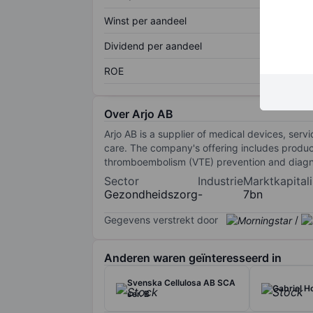
Winst per aandeel
Dividend per aandeel
ROE
Over Arjo AB
Arjo AB is a supplier of medical devices, servi
care. The company's offering includes product
thromboembolism (VTE) prevention and diagno
Sector
Industrie
Marktkapitali
Gezondheidszorg
-
7bn
Gegevens verstrekt door
/
Anderen waren geïnteresseerd in
Svenska Cellulosa AB SCA
Gabriel H
ser. B