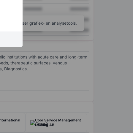
XXXXXXX
XXXXXXX
XXXXXXX
XXXXXXX
ijgen tot meer grafiek- en analysetools.
XXXXXXX
XXXXXXX
blic institutions with acute care and long-term
 beds, therapeutic surfaces, venous
, Diagnostics.
nternational
Coor Service Management
Holding AB