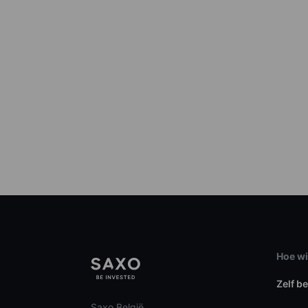
Hoe wi
Zelf b
Saxo België