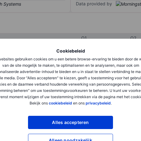
Data provided by
Q1
Q2
Cookiebeleid
ebsites gebruiken cookies om u een betere browse-ervaring te bieden door de 
XXXXXXX
XXXXXXX
van de site mogelijk te maken, te optimaliseren en te analyseren, maar ook om
XXXXXXX
XXXXXXX
naliseerde advertentie-inhoud te bieden en u in staat te stellen verbinding te m
le media. Door "Alles accepteren" te kiezen, geeft u toestemming voor het gebru
XXXXXXX
XXXXXXX
kies en de daarmee verband houdende verwerking van persoonsgegevens. Selec
emming beheren" om uw toestemmingsvoorkeuren te beheren. U kunt uw voorke
enst moment wijzigen of uw toestemming intrekken via de pagina met het cooki
Bekijk ons
cookiebeleid
en ons
privacybeleid
.
XXXXXXX
XXXXXXX
XXXXXXX
XXXXXXX
Alles accepteren
XXXXXXX
XXXXXXX
Alleen noodzakelijk