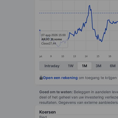
Line chart with 389 data points.
The chart has 1 X axis displaying categ
The chart has 1 Y axis displaying value
07-aug-2026 15:00
ARJO_B:xome
Close
27,44
jul.
9
10
13
14
15
16
End of interactive chart.
Intraday
1W
1M
3M
6M
Open een rekening
om toegang te krijgen t
Goed om te weten:
Beleggen in aandelen leve
deel of het geheel van uw investering verliez
resultaten. Gegevens van externe aanbieders 
Koersen
Bied