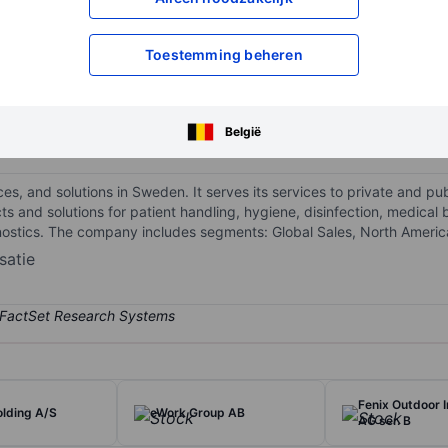
XXXXXXX
XXXXXXX
Toestemming beheren
XXXXXXX
XXXXXXX
Open een rekening
om toegang te kr
XXXXXXX
XXXXXXX
België
ces, and solutions in Sweden. It serves its services to private and pu
s and solutions for patient handling, hygiene, disinfection, medical
stics. The company includes segments: Global Sales, North America
satie
Fenix Outdoor I
olding A/S
eWork Group AB
AG ser. B