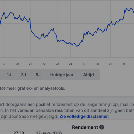
ories.
s. Data ranges from 25.7 to 27.76.
17
20
21
22
23
24
27
28
29
30
1J
3J
5J
Huidge jaar
Altijd
ot meer grafiek- en analysetools.
rt doorgaans een positief rendement op de lange termijn op, maar br
en. In het verleden behaalde resultaten van dit aandeel zijn geen be
zijn door Saxo niet gewijzigd.
Zie volledige disclaimer
.
Rendement
27,38
07-aug-2026