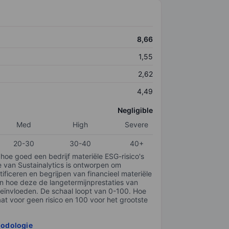
8,66
1,55
2,62
4,49
Negligible
Med
High
Severe
20-30
30-40
40+
 hoe goed een bedrijf materiële ESG-risico's
e van Sustainalytics is ontworpen om
tificeren en begrijpen van financieel materiële
en hoe deze de langetermijnprestaties van
ïnvloeden. De schaal loopt van 0-100. Hoe
taat voor geen risico en 100 voor het grootste
hodologie