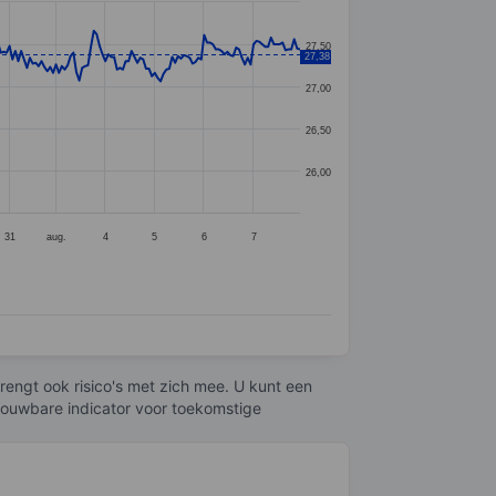
27,50
27,38
27,00
26,50
26,00
31
aug.
4
5
6
7
engt ook risico's met zich mee. U kunt een
trouwbare indicator voor toekomstige