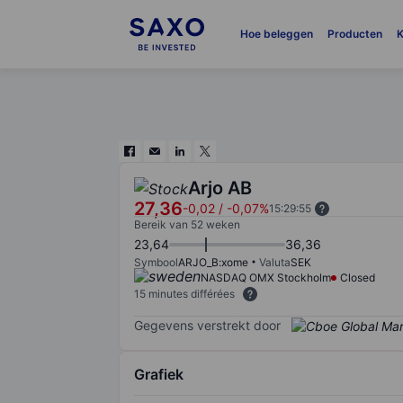
Hoe beleggen
Producten
K
Arjo AB
27,36
-0,02
/
-0,07%
15:29:55
Bereik van 52 weken
23,64
36,36
Symbool
ARJO_B:xome
Valuta
SEK
NASDAQ OMX Stockholm
Closed
15 minutes différées
Gegevens verstrekt door
Grafiek
Chart