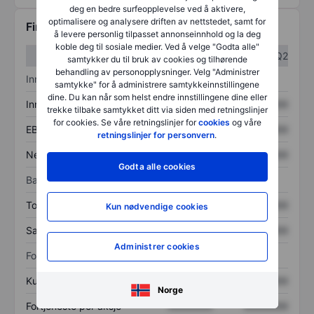
deg en bedre surfeopplevelse ved å aktivere,
optimalisere og analysere driften av nettstedet, samt for
Finansiell informasjon
å levere personlig tilpasset annonseinnhold og la deg
koble deg til sosiale medier. Ved å velge "Godta alle"
Q1
Q2
samtykker du til bruk av cookies og tilhørende
behandling av personopplysninger. Velg "Administrer
Inntektsoversikt
samtykke" for å administrere samtykkeinnstillingene
dine. Du kan når som helst endre innstillingene dine eller
Inntekter
XXXXXXX
XXXXXXX
trekke tilbake samtykket ditt via siden med retningslinjer
for cookies. Se våre retningslinjer for
cookies
og våre
EBITDA
XXXXXXX
XXXXXXX
retningslinjer for personvern
.
Nettoinntekt
XXXXXXX
XXXXXXX
Godta alle cookies
Balanse
Totale eiendeler
XXXXXXX
XXXXXXX
Kun nødvendige cookies
Samlet gjeld
XXXXXXX
XXXXXXX
Administrer cookies
Forholdstall
Kurs/salg
XXXXXXX
XXXXXXX
Norge
Fortjeneste per aksje
XXXXXXX
XXXXXXX