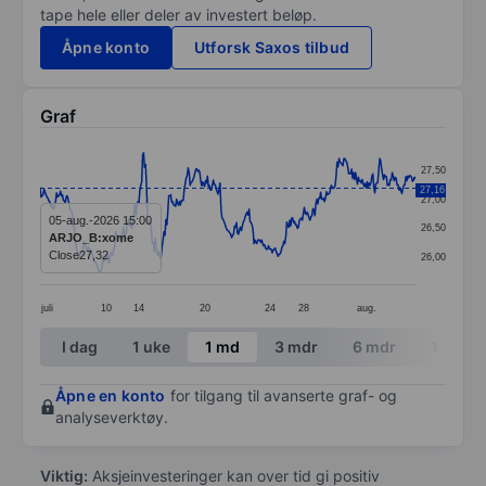
tape hele eller deler av investert beløp.
Åpne konto
Utforsk Saxos tilbud
Graf
Chart
27,50
Line chart with 389 data points.
27,16
27,00
The chart has 1 X axis displaying categories.
05-aug.-2026 15:00
26,50
ARJO_B:xome
The chart has 1 Y axis displaying values. Data ranges 
Close
27,32
26,00
juli
10
14
20
24
28
aug.
End of interactive chart.
I dag
1 uke
1 md
3 mdr
6 mdr
1 år
Åpne en konto
for tilgang til avanserte graf- og
analyseverktøy.
Viktig:
Aksjeinvesteringer kan over tid gi positiv