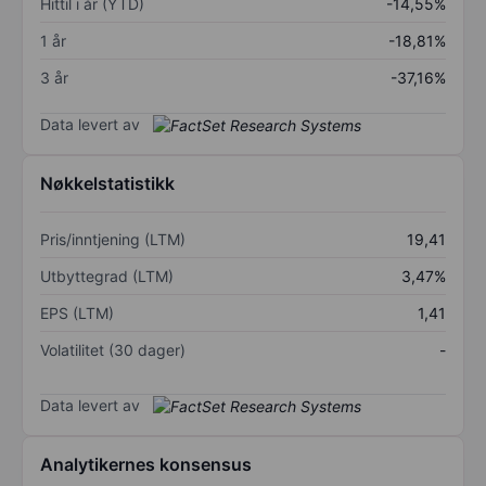
Hittil i år (YTD)
-14,55%
1 år
-18,81%
3 år
-37,16%
Data levert av
Nøkkelstatistikk
Pris/inntjening (LTM)
19,41
Utbyttegrad (LTM)
3,47%
EPS (LTM)
1,41
Volatilitet (30 dager)
-
Data levert av
Analytikernes konsensus