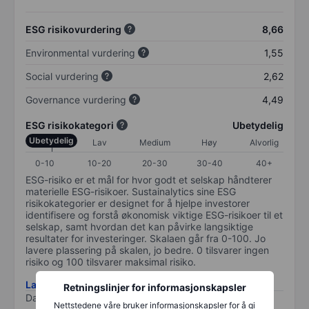
ESG risikovurdering
8,66
Environmental vurdering
1,55
Social vurdering
2,62
Governance vurdering
4,49
ESG risikokategori
Ubetydelig
Ubetydelig
Lav
Medium
Høy
Alvorlig
0-10
10-20
20-30
30-40
40+
ESG-risiko er et mål for hvor godt et selskap håndterer
materielle ESG-risikoer. Sustainalytics sine ESG
risikokategorier er designet for å hjelpe investorer
identifisere og forstå økonomisk viktige ESG-risikoer til et
selskap, samt hvordan det kan påvirke langsiktige
resultater for investeringer. Skalaen går fra 0-100. Jo
lavere plassering på skalen, jo bedre. 0 tilsvarer ingen
risiko og 100 tilsvarer maksimal risiko.
Last ned metodikk for ESG-risiko
Retningslinjer for informasjonskapsler
Data levert av
/
Nettstedene våre bruker informasjonskapsler for å gi