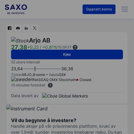
Opprett konto
Arjo AB
27,38
+0,22
/
+0,81%
15:29:37
Kjøp
52 ukers intervall
23,64
36,36
Ticker
ARJO_B:xome
Valuta
SEK
NASDAQ OMX Stockholm
Closed
15 minutter forsinket
Data levert av
Vil du begynne å investere?
Handle aksjer på vår prisvinnende plattform, brukt av
over 1,5mill. kunder. Investering innebærer risiko. Du kan