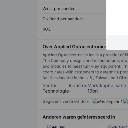
Winst per aandeel
Dividend per aandeel
ROE
Over Applied Optoelectronics Inc.
Applied Optoelectronics Inc is a provider of 
The Company designs and manufactures a wide
and modules to meet turn-key equipment. Thr
coordinates with customers to determine pro
facilities located in the U.S., Taiwan, and Chin
Sector
Industrie
Marktkapitalisatie
Technologie
-
10bn
Gegevens verstrekt door
/
Anderen waren geïnteresseerd in
AXT Inc.
PDF Soluti