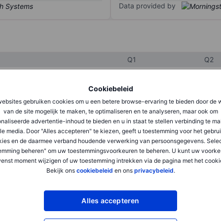
Data provided by
Q1
Q2
Cookiebeleid
XXXXXXX
XXXXXXX
ebsites gebruiken cookies om u een betere browse-ervaring te bieden door de 
XXXXXXX
XXXXXXX
van de site mogelijk te maken, te optimaliseren en te analyseren, maar ook om
naliseerde advertentie-inhoud te bieden en u in staat te stellen verbinding te m
XXXXXXX
XXXXXXX
le media. Door "Alles accepteren" te kiezen, geeft u toestemming voor het gebru
kies en de daarmee verband houdende verwerking van persoonsgegevens. Selec
emming beheren" om uw toestemmingsvoorkeuren te beheren. U kunt uw voorke
enst moment wijzigen of uw toestemming intrekken via de pagina met het cooki
XXXXXXX
XXXXXXX
Bekijk ons
cookiebeleid
en ons
privacybeleid
.
XXXXXXX
XXXXXXX
Alles accepteren
XXXXXXX
XXXXXXX