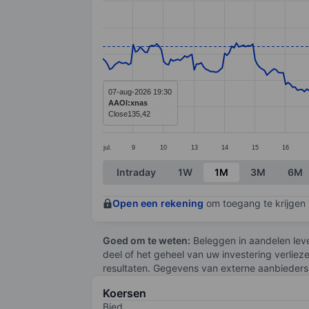
Line chart with 299 data points.
The chart has 1 X axis displaying categ
The chart has 1 Y axis displaying value
07-aug-2026 19:30
AAOI:xnas
Close
135,42
jul.
9
10
13
14
15
16
End of interactive chart.
Intraday
1W
1M
3M
6M
Open een rekening
om toegang te krijgen t
Goed om te weten:
Beleggen in aandelen leve
deel of het geheel van uw investering verliez
resultaten. Gegevens van externe aanbieders 
Koersen
Bied