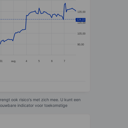
135,00
124,22
120,00
105,00
90,00
31
aug.
4
5
6
7
engt ook risico's met zich mee. U kunt een
trouwbare indicator voor toekomstige