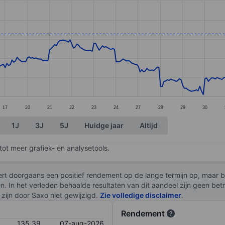
ories.
s. Data ranges from 76.51 to 146.39.
17
20
21
22
23
24
27
28
29
30
1J
3J
5J
Huidge jaar
Altijd
ot meer grafiek- en analysetools.
rt doorgaans een positief rendement op de lange termijn op, maar br
en. In het verleden behaalde resultaten van dit aandeel zijn geen be
zijn door Saxo niet gewijzigd.
Zie volledige disclaimer
.
Rendement
135,39
07-aug-2026