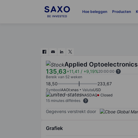
Hoe beleggen
Producten
K
Applied Optoelectronics
135,63
+11,41
/
+9,19%
20:00:00
Bereik van 52 weken
18,50
233,67
Symbool
AAOI:xnas
Valuta
USD
NASDAQ
Closed
15 minutes différées
Gegevens verstrekt door
Grafiek
Chart