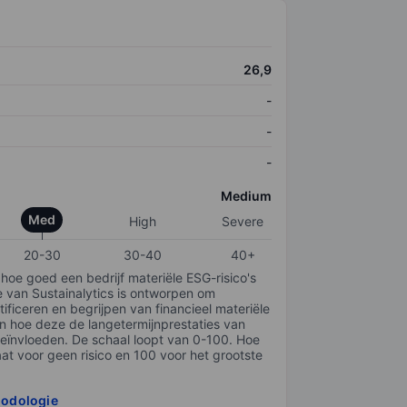
26,9
-
-
-
Medium
Med
High
Severe
20-30
30-40
40+
 hoe goed een bedrijf materiële ESG-risico's
e van Sustainalytics is ontworpen om
tificeren en begrijpen van financieel materiële
en hoe deze de langetermijnprestaties van
ïnvloeden. De schaal loopt van 0-100. Hoe
taat voor geen risico en 100 voor het grootste
hodologie