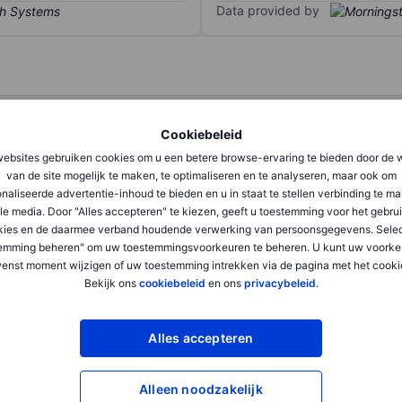
Data provided by
Q1
Q2
Cookiebeleid
ebsites gebruiken cookies om u een betere browse-ervaring te bieden door de 
XXXXXXX
XXXXXXX
van de site mogelijk te maken, te optimaliseren en te analyseren, maar ook om
naliseerde advertentie-inhoud te bieden en u in staat te stellen verbinding te m
XXXXXXX
XXXXXXX
le media. Door "Alles accepteren" te kiezen, geeft u toestemming voor het gebru
kies en de daarmee verband houdende verwerking van persoonsgegevens. Selec
XXXXXXX
XXXXXXX
emming beheren" om uw toestemmingsvoorkeuren te beheren. U kunt uw voorke
enst moment wijzigen of uw toestemming intrekken via de pagina met het cooki
Bekijk ons
cookiebeleid
en ons
privacybeleid
.
XXXXXXX
XXXXXXX
XXXXXXX
XXXXXXX
Alles accepteren
Alleen noodzakelijk
XXXXXXX
XXXXXXX