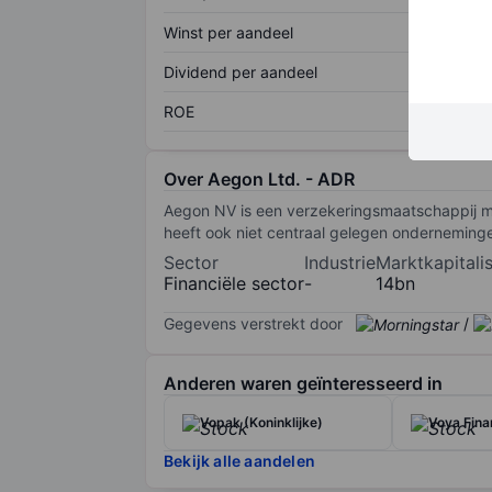
Winst per aandeel
Dividend per aandeel
ROE
Over Aegon Ltd. - ADR
Aegon NV is een verzekeringsmaatschappij me
heeft ook niet centraal gelegen ondernemingen
Sector
Industrie
Marktkapitalis
Financiële sector
-
14bn
Gegevens verstrekt door
/
Anderen waren geïnteresseerd in
Vopak (Koninklijke)
Voya Finan
Bekijk alle aandelen