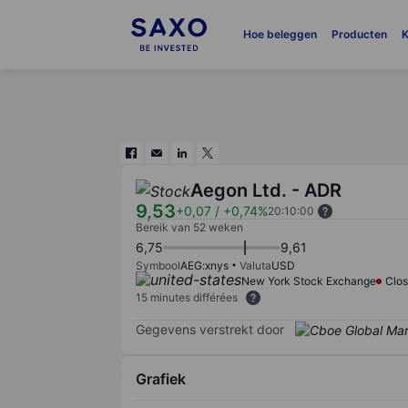
Hoe beleggen
Producten
K
Aegon Ltd. - ADR
9,53
+0,07
/
+0,74%
20:10:00
Bereik van 52 weken
6,75
9,61
Symbool
AEG:xnys
Valuta
USD
New York Stock Exchange
Clo
15 minutes différées
Gegevens verstrekt door
Grafiek
Chart