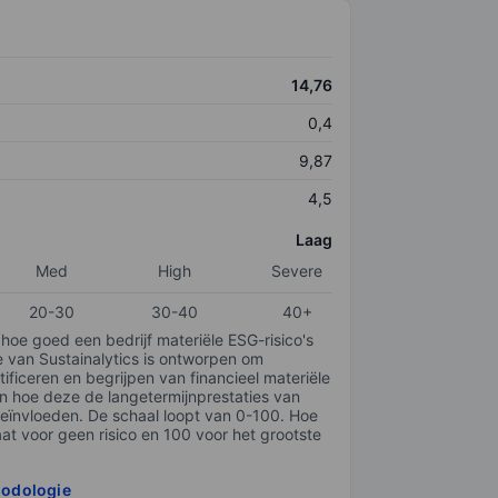
14,76
0,4
9,87
4,5
Laag
Med
High
Severe
20-30
30-40
40+
 hoe goed een bedrijf materiële ESG-risico's
e van Sustainalytics is ontworpen om
tificeren en begrijpen van financieel materiële
en hoe deze de langetermijnprestaties van
ïnvloeden. De schaal loopt van 0-100. Hoe
taat voor geen risico en 100 voor het grootste
hodologie