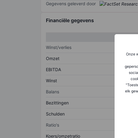
Gegevens geleverd door
Financiële gegevens
Winst/verlies
Onze w
Omzet
geperso
EBITDA
socia
coo
Winst
"Toest
elk gew
Balans
Bezittingen
Schulden
Ratio's
Koers/omzetratio