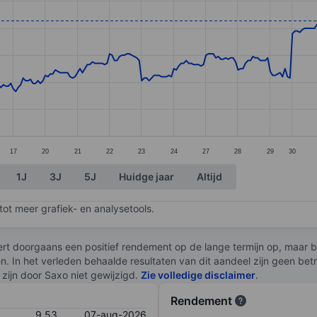
ories.
s. Data ranges from 8.66 to 9.55.
17
20
21
22
23
24
27
28
29
30
1J
3J
5J
Huidge jaar
Altijd
ot meer grafiek- en analysetools.
rt doorgaans een positief rendement op de lange termijn op, maar br
en. In het verleden behaalde resultaten van dit aandeel zijn geen be
zijn door Saxo niet gewijzigd.
Zie volledige disclaimer
.
Rendement
9,53
07-aug-2026