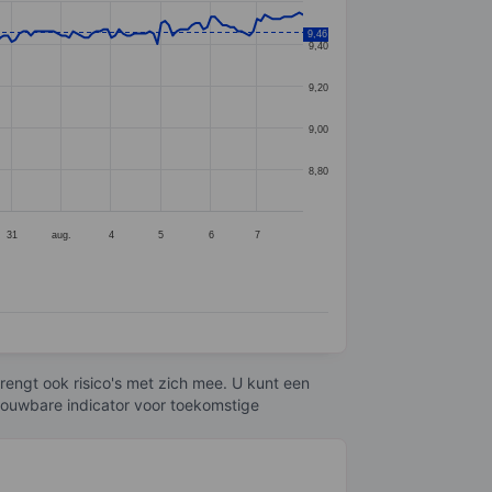
9,46
9,40
9,20
9,00
8,80
31
aug.
4
5
6
7
engt ook risico's met zich mee. U kunt een
trouwbare indicator voor toekomstige