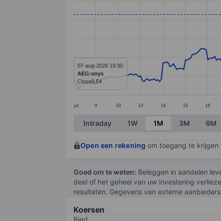
Line chart with 294 data points.
The chart has 1 X axis displaying categ
The chart has 1 Y axis displaying value
07-aug-2026 19:30
AEG:xnys
Close
9,54
jul.
9
10
13
14
15
16
End of interactive chart.
Intraday
1W
1M
3M
6M
Open een rekening
om toegang te krijgen t
Goed om te weten:
Beleggen in aandelen leve
deel of het geheel van uw investering verliez
resultaten. Gegevens van externe aanbieders 
Koersen
Bied