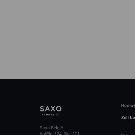
Hoe wi
Zelf b
Saxo België
Italiëlei 124, Bus 101