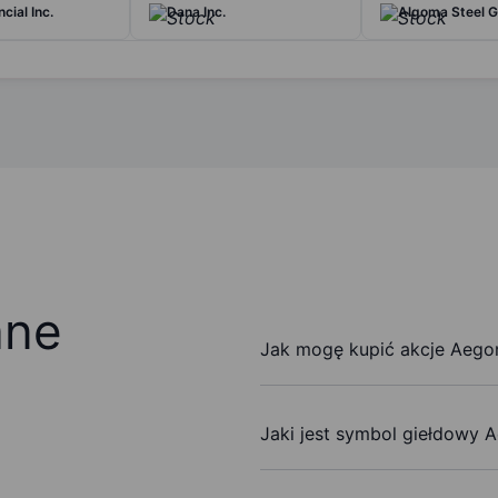
cial Inc.
Dana Inc.
Algoma Steel G
ane
Jak mogę kupić akcje Aegon
Jaki jest symbol giełdowy 