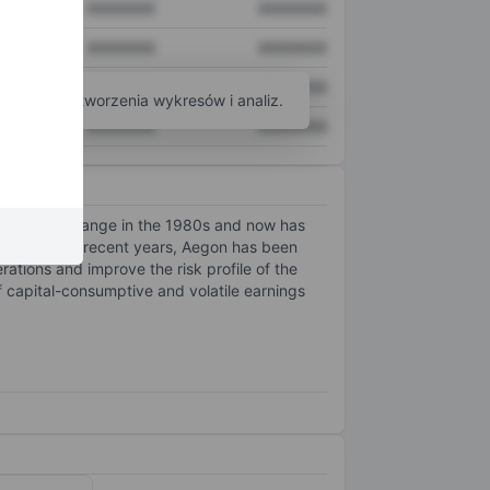
XXXXXXX
XXXXXXX
XXXXXXX
XXXXXXX
XXXXXXX
XXXXXXX
arzędzi do tworzenia wykresów i analiz.
XXXXXXX
XXXXXXX
am Stock Exchange in the 1980s and now has
and Spain. In recent years, Aegon has been
tions and improve the risk profile of the
f capital-consumptive and volatile earnings