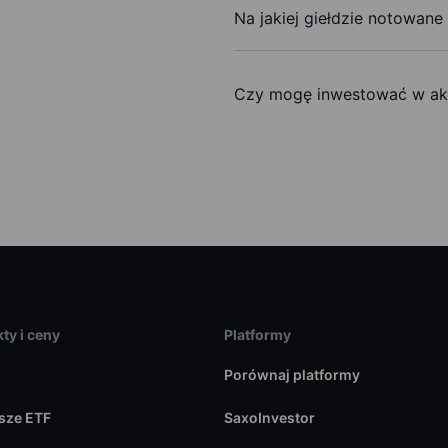
Na jakiej giełdzie notowane
Czy mogę inwestować w akc
ty i ceny
Platformy
Porównaj platformy
sze ETF
SaxoInvestor