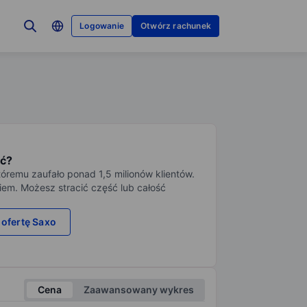
Logowanie
Otwórz rachunek
ć?
tóremu zaufało ponad 1,5 milionów klientów.
iem. Możesz stracić część lub całość
 ofertę Saxo
Cena
Zaawansowany wykres