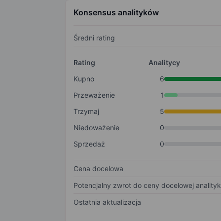
Konsensus analityków
Średni rating
Rating
Analitycy
Kupno
6
Przeważenie
1
Trzymaj
5
Niedoważenie
0
Sprzedaż
0
Cena docelowa
Potencjalny zwrot do ceny docelowej anality
Ostatnia aktualizacja