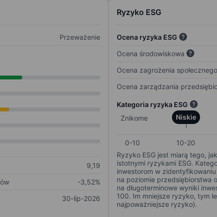
Ryzyko ESG
Przeważenie
Ocena ryzyka ESG
Ocena środowiskowa
Ocena zagrożenia społeczneg
Ocena zarządzania przedsiębi
Kategoria ryzyka ESG
Niskie
Znikome
0-10
10-20
Ryzyko ESG jest miarą tego, ja
istotnymi ryzykami ESG. Kateg
9,19
inwestorom w zidentyfikowaniu 
na poziomie przedsiębiorstwa 
ków
-3,52%
na długoterminowe wyniki inwes
100. Im mniejsze ryzyko, tym l
30-lip-2026
najpoważniejsze ryzyko).