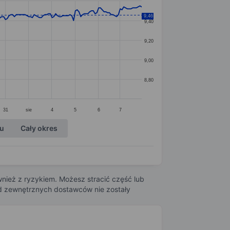
9,46
9,40
9,20
9,00
8,80
31
sie
4
5
6
7
ku
Cały okres
nież z ryzykiem. Możesz stracić część lub
 od zewnętrznych dostawców nie zostały