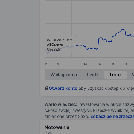
Line chart with 294 data points.
The chart has 1 X axis displaying categ
The chart has 1 Y axis displaying value
07-sie-2026 19:30
AEG:xnys
Close
9,54
lip
9
10
13
14
15
16
End of interactive chart.
W ciągu dnia
1 tydz.
1 m-c.
3
Otwórz konto
aby uzyskać dostęp do więks
Warto wiedzieć:
Inwestowanie w akcje zazwyc
całość swojej inwestycji. Przeszłe wyniki te
zmienione przez Saxo.
Zobacz pełne zrzecz
Notowania
Bid