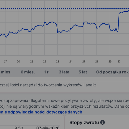
ories.
s. Data ranges from 8.66 to 9.55.
17
20
21
22
23
24
27
28
29
30
 mies.
6 mies.
1 r.
3 lata
5 lat
Od początku ro
zej ilości narzędzi do tworzenia wykresów i analiz.
zaj zapewnia długoterminowe pozytywne zwroty, ale wiąże się rów
j akcji nie są wiarygodnym wskaźnikiem przyszłych rezultatów. Dane
enie odpowiedzialności dotyczące danych
.
Stopy zwrotu
9,53
07-sie-2026