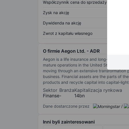
Współczynnik cena do sprzedaży
Zysk na akcję
Dywidenda na akcję
Zwrot z kapitału własnego
O firmie Aegon Ltd. - ADR
Aegon is a life insurance and long-term savi
mature operations in the United States, the U
moving through an extensive transformation p
business. Financial assets are the parts of th
products and recycle capital into capital-ligh
Sektor
Branża
Kapitalizacja rynkowa
Finanse
-
14bn
Dane dostarczone przez
/
Inni byli zainteresowani