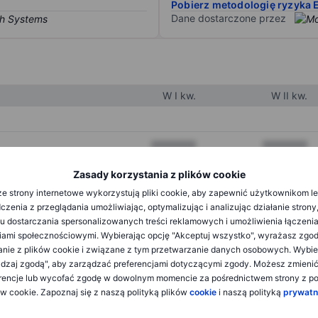
Pobierz metodologię ryzyka 
Dane dostarczone przez
W I kw.
W II kw.
XXXXXXX
XXXXXXX
XXXXXXX
XXXXXXX
Zasady korzystania z plików cookie
e strony internetowe wykorzystują pliki cookie, aby zapewnić użytkownikom l
XXXXXXX
XXXXXXX
zenia z przeglądania umożliwiając, optymalizując i analizując działanie strony
u dostarczania spersonalizowanych treści reklamowych i umożliwienia łączenia
ami społecznościowymi. Wybierając opcję "Akceptuj wszystko", wyrażasz zgo
XXXXXXX
XXXXXXX
anie z plików cookie i związane z tym przetwarzanie danych osobowych. Wybie
dzaj zgodą", aby zarządzać preferencjami dotyczącymi zgody. Możesz zmieni
XXXXXXX
XXXXXXX
rencje lub wycofać zgodę w dowolnym momencie za pośrednictwem strony z po
ów cookie. Zapoznaj się z naszą polityką plików
cookie
i naszą polityką
prywatn