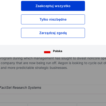
XXXXXXX
XXXXXXX
Zaakceptuj wszystko
XXXXXXX
XXXXXXX
XXXXXXX
XXXXXXX
Tylko niezbędne
Otwórz konto
aby uzyskać dostęp do większej ilości n
XXXXXXX
XXXXXXX
Zarządzaj zgodą
ngs business listed in the Netherlands. It was listed on the Amsterd
Polska
nited Kingdom, and four growth markets of Brazil, China, Portugal, 
rogram during which management has sought to divest noncore opera
e company that are now being run off. Aegon is looking to cycle out o
t and more predictable strategic businesses.