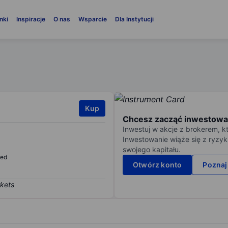
nki
Inspiracje
O nas
Wsparcie
Dla Instytucji
Kup
Chcesz zacząć inwestowa
Inwestuj w akcje z brokerem, k
Inwestowanie wiąże się z ryzyk
swojego kapitału.
sed
Otwórz konto
Poznaj