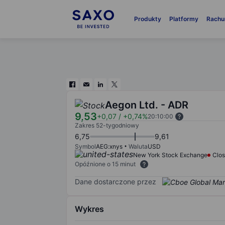
Produkty
Platformy
Rachu
Aegon Ltd. - ADR
9,53
+0,07
/
+0,74%
20:10:00
Zakres 52-tygodniowy
6,75
9,61
Symbol
AEG:xnys
Waluta
USD
New York Stock Exchange
Clo
Opóźnione o 15 minut
Dane dostarczone przez
Wykres
Chart