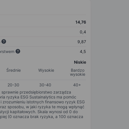
14,76
0,4
o
9,87
orstwem
4,5
Niskie
Średnie
Wysokie
Bardzo
wysokie
20-30
30-40
40+
k sprawnie przedsiębiorstwo zarządza
oria ryzyka ESG Sustainalytics ma pomóc
i zrozumieniu istotnych finansowo ryzyk ESG
oraz sposobu, w jaki ryzyka te mogą wpłynąć
tycji kapitałowych. Skala wynosi od 0 do
epiej (0 oznacza brak ryzyka, a 100 oznacza