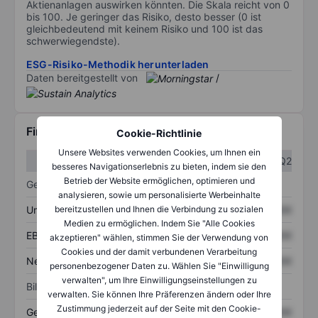
Aktienanlagen auswirken könnten. Die Skala reicht von 0
bis 100. Je geringer das Risiko, desto besser (0 ist
gleichbedeutend mit keinem Risiko und 100 ist das
schwerwiegendste).
ESG-Risiko-Methodik herunterladen
Daten bereitgestellt von
/
Finanzdaten
Cookie-Richtlinie
Unsere Websites verwenden Cookies, um Ihnen ein
Q1
Q2
besseres Navigationserlebnis zu bieten, indem sie den
Betrieb der Website ermöglichen, optimieren und
Gewinn- und Verlustrechnung
analysieren, sowie um personalisierte Werbeinhalte
Umsatz
XXXXXXX
XXXXXXX
bereitzustellen und Ihnen die Verbindung zu sozialen
Medien zu ermöglichen. Indem Sie "Alle Cookies
EBITDA
XXXXXXX
XXXXXXX
akzeptieren" wählen, stimmen Sie der Verwendung von
Cookies und der damit verbundenen Verarbeitung
Nettoeinkommen
XXXXXXX
XXXXXXX
personenbezogener Daten zu. Wählen Sie "Einwilligung
verwalten", um Ihre Einwilligungseinstellungen zu
Bilanz
verwalten. Sie können Ihre Präferenzen ändern oder Ihre
Zustimmung jederzeit auf der Seite mit den Cookie-
Gesamtvermögen
XXXXXXX
XXXXXXX