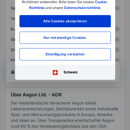
Richtlinien widerrufen. Bitte lesen Sie unsere
Cookie-
Gesamtschulden
XXXXXXX
XXXXXXX
Richtlinie
und unsere
Datenschutzrichtlinie
.
Verhältnisse
Alle Cookies akzeptieren
Kurs/Umsatz
XXXXXXX
XXXXXXX
Nur notwendige Cookies
Gewinn je Aktie
XXXXXXX
XXXXXXX
Dividende je Aktie
XXXXXXX
XXXXXXX
Einwilligung verwalten
Eigenkapitalrendite
XXXXXXX
XXXXXXX
Konto eröffnen
um Zugriff auf mehr Diagramm-
Schweiz
und Analyse-Tools zu erhalten.
Über Aegon Ltd. - ADR
Der niederländische Versicherer Aegon bietet
Lebensversicherungen, Betriebsrenten sowie individuelle
Spar- und Altersvorsorgeprodukte in Europa, Amerika
und Asien an. Über Transamerika erwirtschaftet Aegon
rund 60 % des Vorsteuerergebnisses aus den USA.