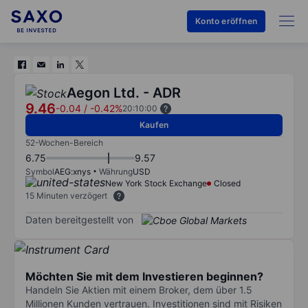
Konto eröffnen
Aegon Ltd. - ADR
9.46
-0.04
/
-0.42%
20:10:00
Kaufen
52-Wochen-Bereich
6.75
9.57
Symbol
AEG:xnys
Währung
USD
New York Stock Exchange
Closed
15 Minuten verzögert
Daten bereitgestellt von
Möchten Sie mit dem Investieren beginnen?
Handeln Sie Aktien mit einem Broker, dem über 1.5
Millionen Kunden vertrauen. Investitionen sind mit Risiken