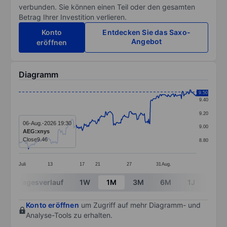
verbunden. Sie können einen Teil oder den gesamten
Betrag Ihrer Investition verlieren.
Konto
Entdecken Sie das Saxo-
Angebot
eröffnen
Diagramm
Chart
9.50
9.40
Line chart with 294 data points.
9.20
The chart has 1 X axis displaying categories.
06-Aug.-2026 19:30
9.00
AEG:xnys
The chart has 1 Y axis displaying values. Data ranges 
Close
9.46
8.80
Juli
13
17
21
27
31
Aug.
End of interactive chart.
Tagesverlauf
1W
1M
3M
6M
1J
3J
Konto eröffnen
um Zugriff auf mehr Diagramm- und
Analyse-Tools zu erhalten.