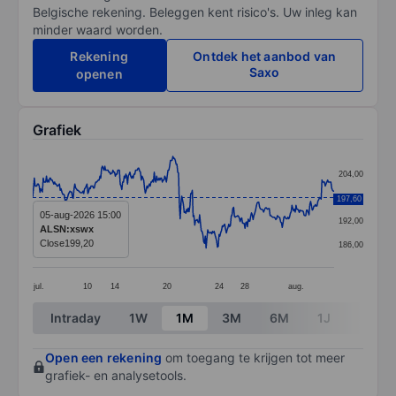
Belgische rekening. Beleggen kent risico's. Uw inleg kan
minder waard worden.
Rekening
Ontdek het aanbod van
Saxo
openen
Grafiek
Chart
204,00
Line chart with 373 data points.
198,00
197,60
The chart has 1 X axis displaying categories.
05-aug-2026 15:00
192,00
ALSN:xswx
The chart has 1 Y axis displaying values. Data ranges
Close
199,20
186,00
jul.
10
14
20
24
28
aug.
End of interactive chart.
Intraday
1W
1M
3M
6M
1J
3J
Open een rekening
om toegang te krijgen tot meer
grafiek- en analysetools.