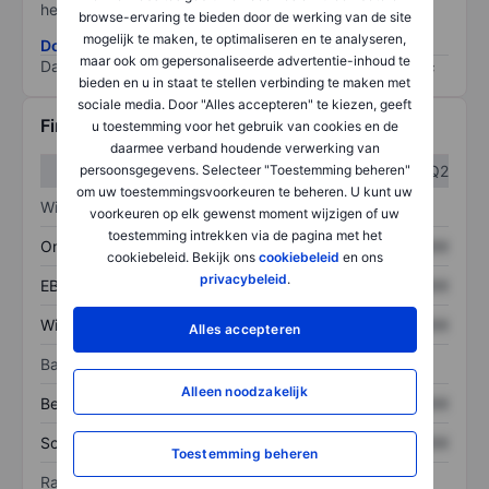
het grootste risico).
browse-ervaring te bieden door de werking van de site
mogelijk te maken, te optimaliseren en te analyseren,
Download de ESG-risicomethodologie
maar ook om gepersonaliseerde advertentie-inhoud te
Data provided by
/
bieden en u in staat te stellen verbinding te maken met
sociale media. Door "Alles accepteren" te kiezen, geeft
Financiële gegevens
u toestemming voor het gebruik van cookies en de
daarmee verband houdende verwerking van
persoonsgegevens. Selecteer "Toestemming beheren"
Q1
Q2
om uw toestemmingsvoorkeuren te beheren. U kunt uw
Winst/verlies
voorkeuren op elk gewenst moment wijzigen of uw
toestemming intrekken via de pagina met het
Omzet
XXXXXXX
XXXXXXX
cookiebeleid. Bekijk ons
cookiebeleid
en ons
privacybeleid
.
EBITDA
XXXXXXX
XXXXXXX
Winst
XXXXXXX
XXXXXXX
Alles accepteren
Balans
Alleen noodzakelijk
Bezittingen
XXXXXXX
XXXXXXX
Schulden
XXXXXXX
XXXXXXX
Toestemming beheren
Ratio's