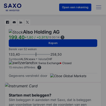
Open een rekening
Also Holding AG
199,40
+1,80
/
+0,91%
15:30:14
Kopen
Bereik van 52 weken
133,40
258,50
Symbool
ALSN:xswx
Valuta
CHF
SIX Swiss Exchange
Closed
15 minutes différées
Gegevens verstrekt door
Starten met beleggen?
Slim beleggen in aandelen met Saxo, dat is beleggen
aan voordelige tarieven met de voordelen van een