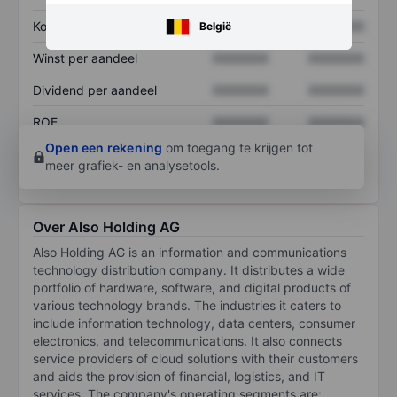
Koers/omzetratio
XXXXXXX
XXXXXXX
België
Winst per aandeel
XXXXXXX
XXXXXXX
Dividend per aandeel
XXXXXXX
XXXXXXX
ROE
XXXXXXX
XXXXXXX
Open een rekening
om toegang te krijgen tot
meer grafiek- en analysetools.
Over Also Holding AG
Also Holding AG is an information and communications
technology distribution company. It distributes a wide
portfolio of hardware, software, and digital products of
various technology brands. The industries it caters to
include information technology, data centers, consumer
electronics, and telecommunications. It also connects
service providers of cloud solutions with their customers
and aids the provision of financial, logistics, and IT
services. The company's operating segments are: