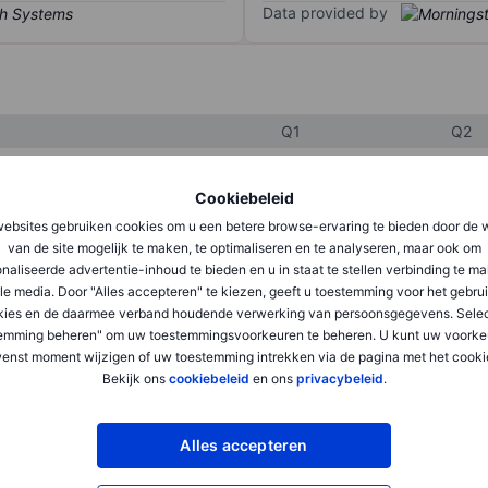
Data provided by
Q1
Q2
Cookiebeleid
XXXXXXX
XXXXXXX
ebsites gebruiken cookies om u een betere browse-ervaring te bieden door de 
XXXXXXX
XXXXXXX
van de site mogelijk te maken, te optimaliseren en te analyseren, maar ook om
naliseerde advertentie-inhoud te bieden en u in staat te stellen verbinding te m
XXXXXXX
XXXXXXX
le media. Door "Alles accepteren" te kiezen, geeft u toestemming voor het gebru
kies en de daarmee verband houdende verwerking van persoonsgegevens. Selec
emming beheren" om uw toestemmingsvoorkeuren te beheren. U kunt uw voorke
enst moment wijzigen of uw toestemming intrekken via de pagina met het cooki
XXXXXXX
XXXXXXX
Bekijk ons
cookiebeleid
en ons
privacybeleid
.
XXXXXXX
XXXXXXX
Alles accepteren
XXXXXXX
XXXXXXX