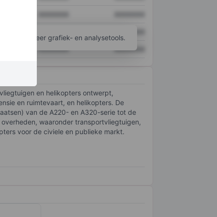
XXXXXXX
XXXXXXX
XXXXXXX
XXXXXXX
ijgen tot meer grafiek- en analysetools.
XXXXXXX
XXXXXXX
lvliegtuigen en helikopters ontwerpt,
ensie en ruimtevaart, en helikopters. De
plaatsen) van de A220- en A320-serie tot de
an overheden, waaronder transportvliegtuigen,
pters voor de civiele en publieke markt.