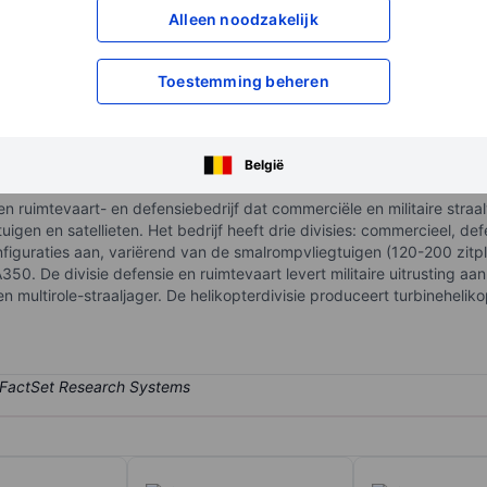
Alleen noodzakelijk
XXXXXXX
XXXXXXX
XXXXXXX
XXXXXXX
Toestemming beheren
Open een rekening
om toegang te kr
XXXXXXX
XXXXXXX
België
n ruimtevaart- en defensiebedrijf dat commerciële en militaire straa
igen en satellieten. Het bedrijf heeft drie divisies: commercieel, def
onfiguraties aan, variërend van de smalrompvliegtuigen (120-200 zit
0. De divisie defensie en ruimtevaart levert militaire uitrusting a
 multirole-straaljager. De helikopterdivisie produceert turbineheliko