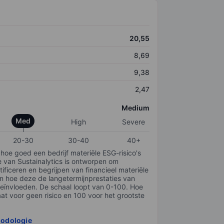
20,55
8,69
9,38
2,47
Medium
Med
High
Severe
20-30
30-40
40+
 hoe goed een bedrijf materiële ESG-risico's
e van Sustainalytics is ontworpen om
tificeren en begrijpen van financieel materiële
en hoe deze de langetermijnprestaties van
ïnvloeden. De schaal loopt van 0-100. Hoe
taat voor geen risico en 100 voor het grootste
hodologie