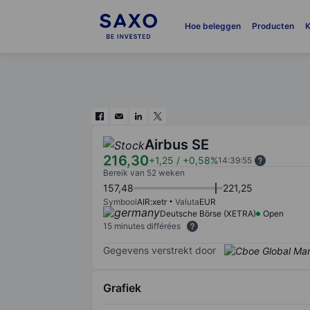
Hoe beleggen
Producten
K
Airbus SE
216,30
+1,25
/
+0,58%
14:39:55
Bereik van 52 weken
157,48
221,25
Symbool
AIR:xetr
Valuta
EUR
Deutsche Börse (XETRA)
Open
15 minutes différées
Gegevens verstrekt door
Grafiek
Chart