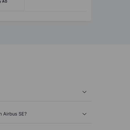
y AG
n Airbus SE?