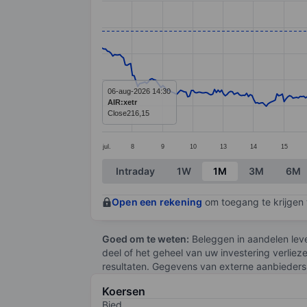
Line chart with 390 data points.
The chart has 1 X axis displaying categ
The chart has 1 Y axis displaying value
06-aug-2026 14:30
AIR:xetr
Close
216,15
jul.
8
9
10
13
14
15
End of interactive chart.
Intraday
1W
1M
3M
6M
Open een rekening
om toegang te krijgen t
Goed om te weten:
Beleggen in aandelen leve
deel of het geheel van uw investering verliez
resultaten. Gegevens van externe aanbieders 
Koersen
Bied