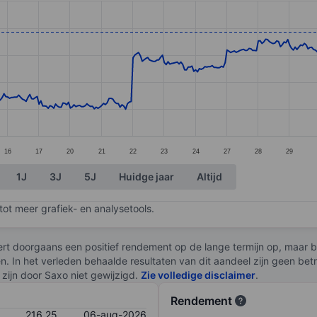
ories.
s. Data ranges from 191.78 to 216.85.
16
17
20
21
22
23
24
27
28
29
1J
3J
5J
Huidge jaar
Altijd
ot meer grafiek- en analysetools.
rt doorgaans een positief rendement op de lange termijn op, maar br
en. In het verleden behaalde resultaten van dit aandeel zijn geen be
zijn door Saxo niet gewijzigd.
Zie volledige disclaimer
.
Rendement
216,25
06-aug-2026