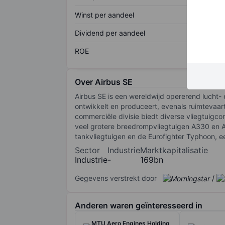
Winst per aandeel
Dividend per aandeel
ROE
Over Airbus SE
Airbus SE is een wereldwijd opererend lucht- e
ontwikkelt en produceert, evenals ruimtevaartu
commerciële divisie biedt diverse vliegtuigc
veel grotere breedrompvliegtuigen A330 en A35
tankvliegtuigen en de Eurofighter Typhoon, een
Sector
Industrie
Marktkapitalisatie
Industrie
-
169bn
Gegevens verstrekt door
/
Anderen waren geïnteresseerd in
MTU Aero Engines Holding