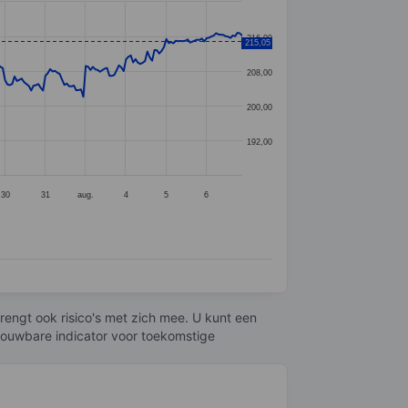
216,00
215,05
208,00
200,00
192,00
30
31
aug.
4
5
6
engt ook risico's met zich mee. U kunt een
trouwbare indicator voor toekomstige