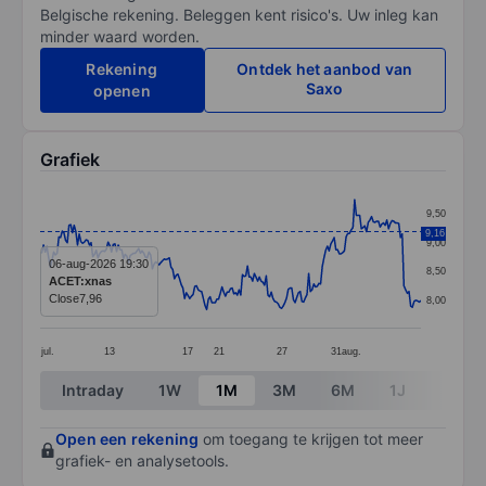
Belgische rekening. Beleggen kent risico's. Uw inleg kan
minder waard worden.
Rekening
Ontdek het aanbod van
Saxo
openen
Grafiek
Chart
9,50
Line chart with 225 data points.
9,16
9,00
The chart has 1 X axis displaying categories.
06-aug-2026 19:30
8,50
ACET:xnas
The chart has 1 Y axis displaying values. Data ranges f
Close
7,96
8,00
jul.
13
17
21
27
31
aug.
End of interactive chart.
Intraday
1W
1M
3M
6M
1J
3J
Open een rekening
om toegang te krijgen tot meer
grafiek- en analysetools.