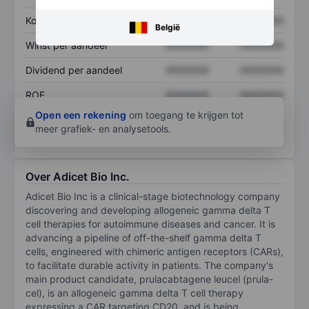
Koers/omzetratio
XXXXXXX
XXXXXXX
België
Winst per aandeel
XXXXXXX
XXXXXXX
Dividend per aandeel
XXXXXXX
XXXXXXX
ROE
XXXXXXX
XXXXXXX
Open een rekening
om toegang te krijgen tot
meer grafiek- en analysetools.
Over Adicet Bio Inc.
Adicet Bio Inc is a clinical-stage biotechnology company
discovering and developing allogeneic gamma delta T
cell therapies for autoimmune diseases and cancer. It is
advancing a pipeline of off-the-shelf gamma delta T
cells, engineered with chimeric antigen receptors (CARs),
to facilitate durable activity in patients. The company's
main product candidate, prulacabtagene leucel (prula-
cel), is an allogeneic gamma delta T cell therapy
expressing a CAR targeting CD20, and is being