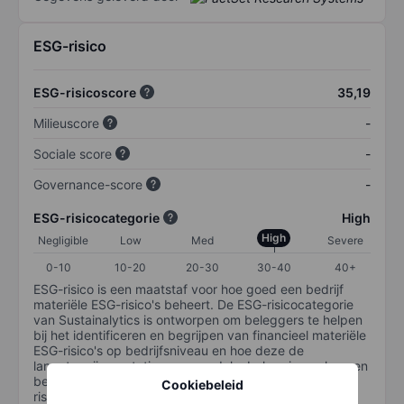
ESG-risico
ESG-risicoscore
35,19
Milieuscore
-
Sociale score
-
Governance-score
-
ESG-risicocategorie
High
High
Negligible
Low
Med
Severe
0-10
10-20
20-30
30-40
40+
ESG-risico is een maatstaf voor hoe goed een bedrijf
materiële ESG-risico's beheert. De ESG-risicocategorie
van Sustainalytics is ontworpen om beleggers te helpen
bij het identificeren en begrijpen van financieel materiële
ESG-risico's op bedrijfsniveau en hoe deze de
langetermijnprestaties van aandelenbeleggingen kunnen
beïnvloeden. De schaal loopt van 0-100. Hoe lager het
Cookiebeleid
risico, hoe beter (0 staat voor geen risico en 100 voor