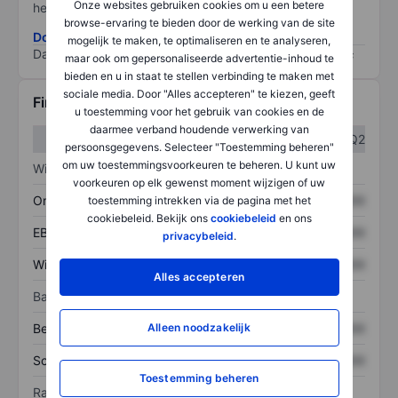
Onze websites gebruiken cookies om u een betere
het grootste risico).
browse-ervaring te bieden door de werking van de site
Download de ESG-risicomethodologie
mogelijk te maken, te optimaliseren en te analyseren,
Data provided by
/
maar ook om gepersonaliseerde advertentie-inhoud te
bieden en u in staat te stellen verbinding te maken met
sociale media. Door "Alles accepteren" te kiezen, geeft
Financiële gegevens
u toestemming voor het gebruik van cookies en de
daarmee verband houdende verwerking van
Q1
Q2
persoonsgegevens. Selecteer "Toestemming beheren"
om uw toestemmingsvoorkeuren te beheren. U kunt uw
Winst/verlies
voorkeuren op elk gewenst moment wijzigen of uw
Omzet
XXXXXXX
XXXXXXX
toestemming intrekken via de pagina met het
cookiebeleid. Bekijk ons
cookiebeleid
en ons
EBITDA
XXXXXXX
XXXXXXX
privacybeleid
.
Winst
XXXXXXX
XXXXXXX
Alles accepteren
Balans
Alleen noodzakelijk
Bezittingen
XXXXXXX
XXXXXXX
Schulden
XXXXXXX
XXXXXXX
Toestemming beheren
Ratio's