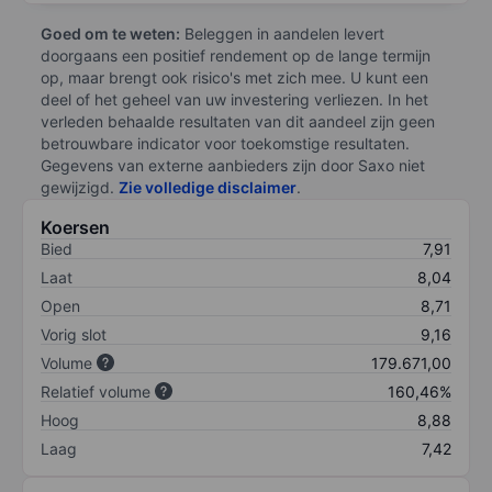
Goed om te weten:
Beleggen in aandelen levert
doorgaans een positief rendement op de lange termijn
op, maar brengt ook risico's met zich mee. U kunt een
deel of het geheel van uw investering verliezen. In het
verleden behaalde resultaten van dit aandeel zijn geen
betrouwbare indicator voor toekomstige resultaten.
Gegevens van externe aanbieders zijn door Saxo niet
gewijzigd.
Zie volledige disclaimer
.
Koersen
Bied
7,91
Laat
8,04
Open
8,71
Vorig slot
9,16
Volume
179.671,00
Relatief volume
160,46%
Hoog
8,88
Laag
7,42