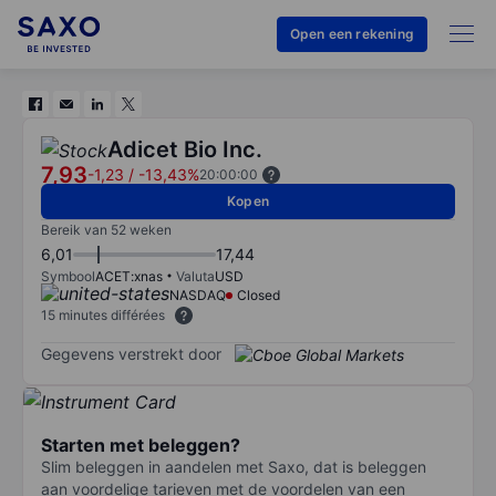
Open een rekening
Adicet Bio Inc.
7,93
-1,23
/
-13,43%
20:00:00
Kopen
Bereik van 52 weken
6,01
17,44
Symbool
ACET:xnas
Valuta
USD
NASDAQ
Closed
15 minutes différées
Gegevens verstrekt door
Starten met beleggen?
Slim beleggen in aandelen met Saxo, dat is beleggen
aan voordelige tarieven met de voordelen van een