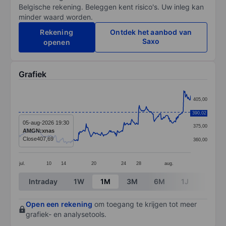
Belgische rekening. Beleggen kent risico's. Uw inleg kan
minder waard worden.
Rekening
Ontdek het aanbod van
Saxo
openen
Grafiek
Chart
405,00
Line chart with 299 data points.
390,02
390,00
The chart has 1 X axis displaying categories.
05-aug-2026 19:30
375,00
AMGN:xnas
The chart has 1 Y axis displaying values. Data ranges 
Close
407,69
360,00
jul.
10
14
20
24
28
aug.
End of interactive chart.
Intraday
1W
1M
3M
6M
1J
3J
Open een rekening
om toegang te krijgen tot meer
grafiek- en analysetools.