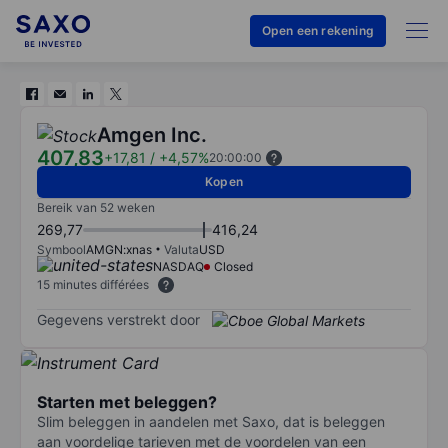
Open een rekening
Amgen Inc.
407,83
+17,81
/
+4,57%
20:00:00
Kopen
Bereik van 52 weken
269,77
416,24
Symbool
AMGN:xnas
Valuta
USD
NASDAQ
Closed
15 minutes différées
Gegevens verstrekt door
Starten met beleggen?
Slim beleggen in aandelen met Saxo, dat is beleggen
aan voordelige tarieven met de voordelen van een