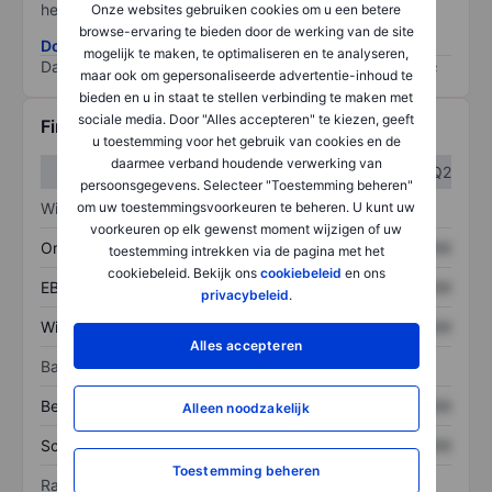
het grootste risico).
Onze websites gebruiken cookies om u een betere
browse-ervaring te bieden door de werking van de site
Download de ESG-risicomethodologie
mogelijk te maken, te optimaliseren en te analyseren,
Data provided by
/
maar ook om gepersonaliseerde advertentie-inhoud te
bieden en u in staat te stellen verbinding te maken met
sociale media. Door "Alles accepteren" te kiezen, geeft
Financiële gegevens
u toestemming voor het gebruik van cookies en de
daarmee verband houdende verwerking van
Q1
Q2
persoonsgegevens. Selecteer "Toestemming beheren"
Winst/verlies
om uw toestemmingsvoorkeuren te beheren. U kunt uw
voorkeuren op elk gewenst moment wijzigen of uw
Omzet
XXXXXXX
XXXXXXX
toestemming intrekken via de pagina met het
cookiebeleid. Bekijk ons
cookiebeleid
en ons
EBITDA
XXXXXXX
XXXXXXX
privacybeleid
.
Winst
XXXXXXX
XXXXXXX
Alles accepteren
Balans
Bezittingen
XXXXXXX
XXXXXXX
Alleen noodzakelijk
Schulden
XXXXXXX
XXXXXXX
Toestemming beheren
Ratio's