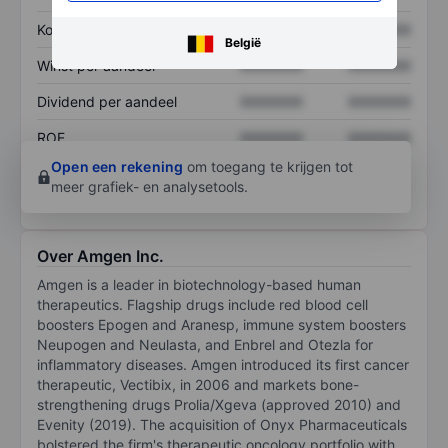
Koers/omzetratio
XXXXXXX
XXXXXXX
België
Winst per aandeel
XXXXXXX
XXXXXXX
Dividend per aandeel
XXXXXXX
XXXXXXX
ROE
XXXXXXX
XXXXXXX
Open een rekening
om toegang te krijgen tot
meer grafiek- en analysetools.
Over Amgen Inc.
Amgen is a leader in biotechnology-based human
therapeutics. Flagship drugs include red blood cell
boosters Epogen and Aranesp, immune system boosters
Neupogen and Neulasta, and Enbrel and Otezla for
inflammatory diseases. Amgen introduced its first cancer
therapeutic, Vectibix, in 2006 and markets bone-
strengthening drugs Prolia/Xgeva (approved 2010) and
Evenity (2019). The acquisition of Onyx Pharmaceuticals
bolstered the firm's therapeutic oncology portfolio with