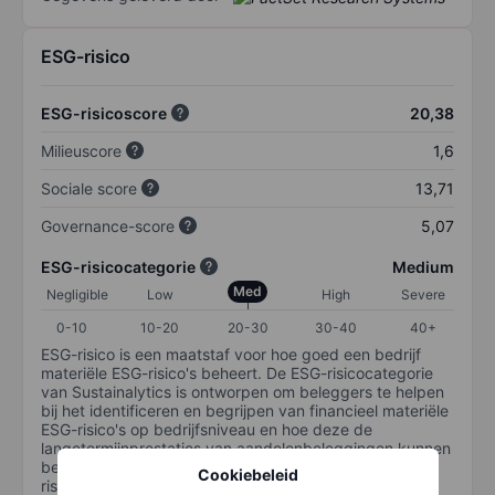
ESG-risico
ESG-risicoscore
20,38
Milieuscore
1,6
Sociale score
13,71
Governance-score
5,07
ESG-risicocategorie
Medium
Med
Negligible
Low
High
Severe
0-10
10-20
20-30
30-40
40+
ESG-risico is een maatstaf voor hoe goed een bedrijf
materiële ESG-risico's beheert. De ESG-risicocategorie
van Sustainalytics is ontworpen om beleggers te helpen
bij het identificeren en begrijpen van financieel materiële
ESG-risico's op bedrijfsniveau en hoe deze de
langetermijnprestaties van aandelenbeleggingen kunnen
beïnvloeden. De schaal loopt van 0-100. Hoe lager het
Cookiebeleid
risico, hoe beter (0 staat voor geen risico en 100 voor