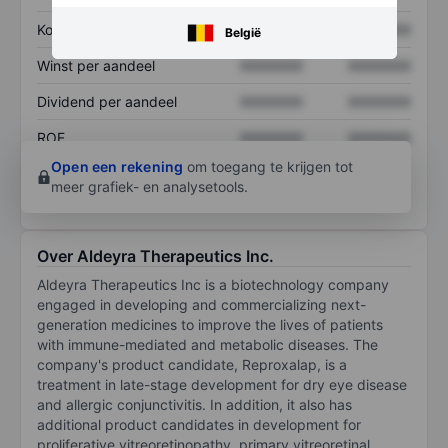
Koers/omzetratio
XXXXXXX
XXXXXXX
België
Winst per aandeel
XXXXXXX
XXXXXXX
Dividend per aandeel
XXXXXXX
XXXXXXX
ROE
XXXXXXX
XXXXXXX
Open een rekening
om toegang te krijgen tot
meer grafiek- en analysetools.
Over Aldeyra Therapeutics Inc.
Aldeyra Therapeutics Inc is a biotechnology company
engaged in developing and commercializing next-
generation medicines to improve the lives of patients
with immune-mediated and metabolic diseases. The
company's product candidate, Reproxalap, is a
treatment in late-stage development for dry eye disease
and allergic conjunctivitis. In addition, it also has
additional product candidates in development for
proliferative vitreoretinopathy, primary vitreoretinal