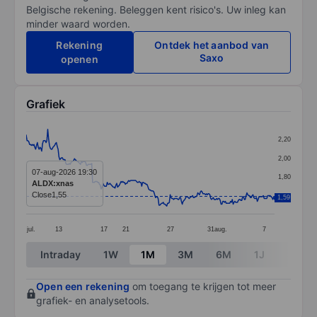
Belgische rekening. Beleggen kent risico's. Uw inleg kan
minder waard worden.
Rekening
Ontdek het aanbod van
Saxo
openen
Grafiek
Chart
2,20
Line chart with 289 data points.
2,00
The chart has 1 X axis displaying categories.
07-aug-2026 19:30
1,80
ALDX:xnas
The chart has 1 Y axis displaying values. Data ranges 
Close
1,55
1,60
1,59
jul.
13
17
21
27
31
aug.
7
End of interactive chart.
Intraday
1W
1M
3M
6M
1J
3J
Open een rekening
om toegang te krijgen tot meer
grafiek- en analysetools.