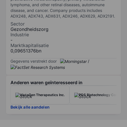
lymphoma, and other retinal diseases, autoimmune
disease, and cancer. Company products includes
ADX248, ADX743, ADX631, ADX246, ADX629, ADX2191.
Sector
Gezondheidszorg
Industrie
-
Marktkapitalisatie
0,09651376bn
Gegevens verstrekt door
/
Anderen waren geïnteresseerd in
VistaGen Therapeutics Inc.
PDS Biotechnology Corp.
Bekijk alle aandelen