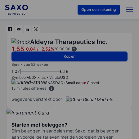
Open een rekening
Aldeyra Therapeutics Inc.
1,55
-0,04
/
-2,52%
20:00:00
Kopen
Bereik van 52 weken
1,07
6,18
Symbool
ALDX:xnas
Valuta
USD
NASDAQ (Small cap)
Closed
15 minutes différées
Gegevens verstrekt door
Starten met beleggen?
Slim beleggen in aandelen met Saxo, dat is beleggen
aan voordelige tarieven met de voordelen van een