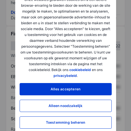
het grootste risico).
browse-ervaring te bieden door de werking van de site
mogelijk te maken, te optimaliseren en te analyseren,
Download de ESG-risicomethodologie
maar ook om gepersonaliseerde advertentie-inhoud te
Data provided by
/
bieden en u in staat te stellen verbinding te maken met
sociale media. Door "Alles accepteren" te kiezen, geeft
Financiële gegevens
u toestemming voor het gebruik van cookies en de
daarmee verband houdende verwerking van
Q1
Q2
persoonsgegevens. Selecteer "Toestemming beheren"
om uw toestemmingsvoorkeuren te beheren. U kunt uw
Winst/verlies
voorkeuren op elk gewenst moment wijzigen of uw
toestemming intrekken via de pagina met het
Omzet
XXXXXXX
XXXXXXX
cookiebeleid. Bekijk ons
cookiebeleid
en ons
privacybeleid
.
EBITDA
XXXXXXX
XXXXXXX
Winst
XXXXXXX
XXXXXXX
Alles accepteren
Balans
Alleen noodzakelijk
Bezittingen
XXXXXXX
XXXXXXX
Schulden
XXXXXXX
XXXXXXX
Toestemming beheren
Ratio's