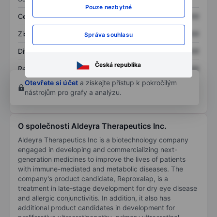
Pouze nezbytné
Cena/tržby
XXXXXXX
XXXXXXX
Zisk na akcii
XXXXXXX
XXXXXXX
Správa souhlasu
Dividenda na akcii
XXXXXXX
XXXXXXX
Česká republika
Rentabilita kapitálu
XXXXXXX
XXXXXXX
Otevřete si účet
a získejte přístup k pokročilým
nástrojům pro grafy a analýzu.
O společnosti Aldeyra Therapeutics Inc.
Aldeyra Therapeutics Inc is a biotechnology company
engaged in developing and commercializing next-
generation medicines to improve the lives of patients
with immune-mediated and metabolic diseases. The
company's product candidate, Reproxalap, is a
treatment in late-stage development for dry eye disease
and allergic conjunctivitis. In addition, it also has
additional product candidates in development for