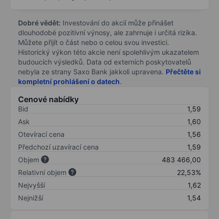
Dobré vědět:
Investování do akcií může přinášet
dlouhodobé pozitivní výnosy, ale zahrnuje i určitá rizika.
Můžete přijít o část nebo o celou svou investici.
Historický výkon této akcie není spolehlivým ukazatelem
budoucích výsledků. Data od externích poskytovatelů
nebyla ze strany Saxo Bank jakkoli upravena.
Přečtěte si
kompletní prohlášení o datech
.
Cenové nabídky
Bid
1,59
Ask
1,60
Otevírací cena
1,56
Předchozí uzavírací cena
1,59
Objem
483 466,00
Relativní objem
22,53%
Nejvyšší
1,62
Nejnižší
1,54