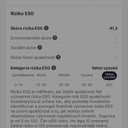
Riziko ESG
Skóre rizika ESG
41,3
Environmentální skóre
-
Sociální skóre
-
Skóre řízení společnosti
-
Kategorie rizika ESG
Velmi vysoké
Velmi
Zanedbatelné
Nízké
Střední
Vysoké
vysoké
0-10
10-20
20-30
30-40
40+
Riziko ESG je měřítkem, jak dobře společnost řídí
významná rizika ESG. Kategorie rizik ESG společnosti
Sustainalytics je určena tak, aby pomohla investorům
identifikovat a pochopit finančně významná rizika ESG
na úrovni společnosti a to, jak mohou ovlivnit
dlouhodobou výkonnost kapitálových investic. Stupnice
je od 0 do 100. Čím nižší riziko, tím lépe (0 znamená
žádné riziko a 100 představuje nejzávažnější riziko).