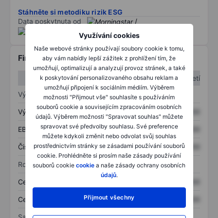
Stáhněte si metodiku rizik ESG
Data poskytnuta od
/
Využívání cookies
Naše webové stránky používají soubory cookie k tomu,
Finanční informace
aby vám nabídly lepší zážitek z prohlížení tím, že
umožňují, optimalizují a analyzují provoz stránek, a také
1. čtvrtletí
2. čtvrtletí
k poskytování personalizovaného obsahu reklam a
umožňují připojení k sociálním médiím. Výběrem
Výkaz zisku a ztráty
možnosti "Přijmout vše" souhlasíte s používáním
souborů cookie a souvisejícím zpracováním osobních
Výnos
XXXXXXX
XXXXXXX
údajů. Výběrem možnosti "Spravovat souhlas" můžete
spravovat své předvolby souhlasu. Své preference
EBITDA
XXXXXXX
XXXXXXX
můžete kdykoli změnit nebo odvolat svůj souhlas
prostřednictvím stránky se zásadami používání souborů
Čistý příjem
XXXXXXX
XXXXXXX
cookie. Prohlédněte si prosím naše zásady používání
Rozvaha
souborů cookie
cookie
a naše zásady ochrany osobních
údajů
.
Celková aktiva
XXXXXXX
XXXXXXX
Přijmout všechny
Celkový dluh
XXXXXXX
XXXXXXX
Sazby