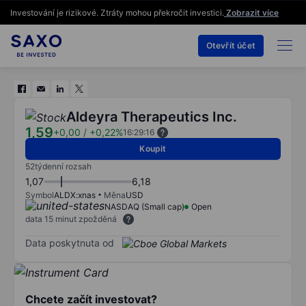
Investování je rizikové. Ztráty mohou překročit investici.
Zobrazit více
Otevřít účet
Aldeyra Therapeutics Inc.
1,59
+0,00
/
+0,22%
16:29:16
Koupit
52týdenní rozsah
1,07
6,18
Symbol
ALDX:xnas
Měna
USD
NASDAQ (Small cap)
Open
data 15 minut zpožděná
Data poskytnuta od
Chcete začít investovat?