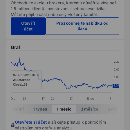
Obchodujte akcie u brokera, kterému důvěřuje více než
1,5 milionu klientů. Investování s sebou nese rizika.
Můžete přijít o část nebo celý vložený kapitál.
Otevřít
Prozkoumejte nabídku od
Saxo
účet
Graf
Chart
2,20
Line chart with 283 data points.
2,00
The chart has 1 X axis displaying categories.
07-srp-2026 16:30
1,80
ALDX:xnas
The chart has 1 Y axis displaying values. Data ranges 
Close
1,59
1,60
1,59
čvc
13
17
21
27
31
srp
7
End of interactive chart.
Intradenní
1 týden
1 měsíc
3 měsíce
6 měsíců
Otevřete si účet
a získejte přístup k pokročilým
nástrojům pro grafy a analýzu.