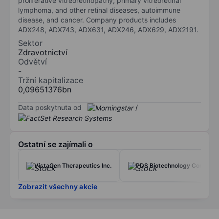
proliferative vitreoretinopathy, primary vitreoretinal
lymphoma, and other retinal diseases, autoimmune
disease, and cancer. Company products includes
ADX248, ADX743, ADX631, ADX246, ADX629, ADX2191.
Sektor
Zdravotnictví
Odvětví
-
Tržní kapitalizace
0,09651376bn
Data poskytnuta od
/
Ostatní se zajímali o
VistaGen Therapeutics Inc.
PDS Biotechnology Corp.
Zobrazit všechny akcie