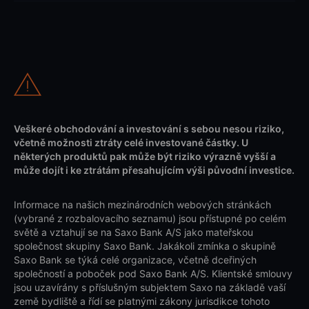
Veškeré obchodování a investování s sebou nesou riziko,
včetně možnosti ztráty celé investované částky. U
některých produktů pak může být riziko výrazně vyšší a
může dojít i ke ztrátám přesahujícím výši původní investice.
Informace na našich mezinárodních webových stránkách
(vybrané z rozbalovacího seznamu) jsou přístupné po celém
světě a vztahují se na Saxo Bank A/S jako mateřskou
společnost skupiny Saxo Bank. Jakákoli zmínka o skupině
Saxo Bank se týká celé organizace, včetně dceřiných
společností a poboček pod Saxo Bank A/S. Klientské smlouvy
jsou uzavírány s příslušným subjektem Saxo na základě vaší
země bydliště a řídí se platnými zákony jurisdikce tohoto