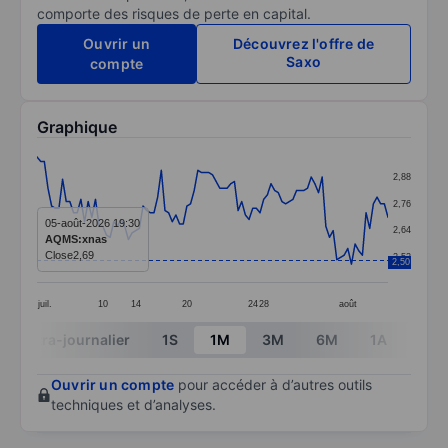
comporte des risques de perte en capital.
Ouvrir un
Découvrez l'offre de
Saxo
compte
Graphique
Chart
2,88
Line chart with 97 data points.
2,76
The chart has 1 X axis displaying categories.
05-août-2026 19:30
2,64
AQMS:xnas
The chart has 1 Y axis displaying values. Data ranges 
Close
2,69
2,52
2,50
juil.
10
14
20
24
28
août
End of interactive chart.
Intra-journalier
1S
1M
3M
6M
1A
3A
Ouvrir un compte
pour accéder à d’autres outils
techniques et d’analyses.