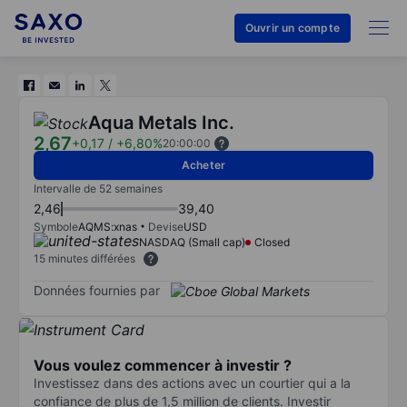
Ouvrir un compte
Aqua Metals Inc.
2,67
+0,17
/
+6,80%
20:00:00
Acheter
Intervalle de 52 semaines
2,46
39,40
Symbole
AQMS:xnas
Devise
USD
NASDAQ (Small cap)
Closed
15 minutes différées
Données fournies par
Vous voulez commencer à investir ?
Investissez dans des actions avec un courtier qui a la
confiance de plus de 1,5 million de clients. Investir