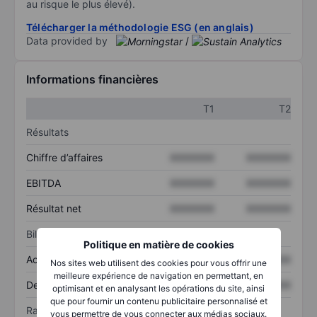
au risque le plus élevé).
Télécharger la méthodologie ESG (en anglais)
Data provided by
/
Informations financières
T1
T2
Résultats
Chiffre d’affaires
XXXXXXX
XXXXXXX
EBITDA
XXXXXXX
XXXXXXX
Résultat net
XXXXXXX
XXXXXXX
Bilan
Politique en matière de cookies
Actif total
XXXXXXX
XXXXXXX
Nos sites web utilisent des cookies pour vous offrir une
meilleure expérience de navigation en permettant, en
Dette totale
XXXXXXX
XXXXXXX
optimisant et en analysant les opérations du site, ainsi
que pour fournir un contenu publicitaire personnalisé et
Ratios
vous permettre de vous connecter aux médias sociaux.