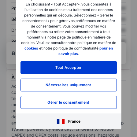
En choisissant « Tout Accepter», vous consentez à
Prix / ventes
XXXXXXX
XXXXXXX
l'utilisation de cookies et au traitement des données
personnelles qui en découle. Sélectionnez « Gérer le
Bénéfice par action
XXXXXXX
XXXXXXX
consentement » pour gérer vos préférences en matière
de consentement. Vous pouvez modifier vos
Dividende par action
XXXXXXX
XXXXXXX
préférences ou retirer votre consentement à tout
moment via notre page de politique en matière de
Rendement des
XXXXXXX
XXXXXXX
cookies. Veuillez consulter notre politique en matière de
capitaux propres
cookies
et notre politique de confidentialité
pour en
Ouvrir un compte
pour accéder à d’autres outils
savoir plus
.
techniques et d’analyses.
Tout Accepter
À propos Aqua Metals Inc.
Nécessaires uniquement
Aqua Metals Inc is developing and seeking to
commercialize proprietary recycling and refining
technologies for the recovery of critical minerals and
Gérer le consentement
metals. Its patented and patent-pending AquaRefining
process is an electro-hydrometallurgical method
designed to recover high-purity materials from battery
France
and other metal-bearing feedstocks using a closed-loop
system powered by electricity. Its idea is to reduce
CAPEX and OPEX costs, reduce emissions, hazardous