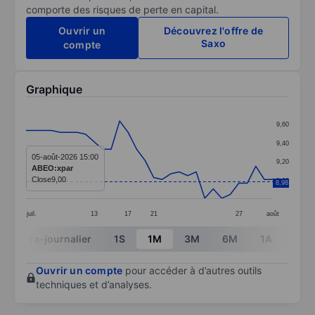
comporte des risques de perte en capital.
Ouvrir un
Découvrez l'offre de
Saxo
compte
Graphique
Chart
9,60
Line chart with 30 data points.
9,40
The chart has 1 X axis displaying categories.
05-août-2026 15:00
9,20
ABEO:xpar
The chart has 1 Y axis displaying values. Data ranges 
Close
9,00
9,00
8,98
juil.
13
17
21
27
août
End of interactive chart.
Intra-journalier
1S
1M
3M
6M
1A
3A
Ouvrir un compte
pour accéder à d’autres outils
techniques et d’analyses.