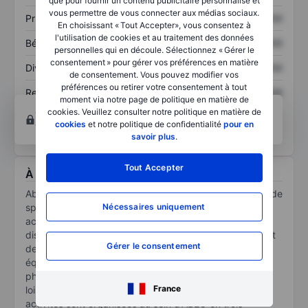
que pour fournir un contenu publicitaire personnalisé et
vous permettre de vous connecter aux médias sociaux.
Prix / ventes
XXXXXXX
XXXXXXX
En choisissant « Tout Accepter», vous consentez à
l'utilisation de cookies et au traitement des données
Bénéfice par action
XXXXXXX
XXXXXXX
personnelles qui en découle. Sélectionnez « Gérer le
consentement » pour gérer vos préférences en matière
Dividende par action
XXXXXXX
XXXXXXX
de consentement. Vous pouvez modifier vos
préférences ou retirer votre consentement à tout
Rendement des
XXXXXXX
XXXXXXX
moment via notre page de politique en matière de
capitaux propres
cookies. Veuillez consulter notre politique en matière de
Ouvrir un compte
pour accéder à d’autres outils
cookies
et notre politique de confidentialité
pour en
techniques et d’analyses.
savoir plus
.
Tout Accepter
À propos Abeo SA
Abeo SA, acteur français du marché des équipements de
Nécessaires uniquement
sport et de loisirs destinés aux professionnels. Son
activité principale consiste à concevoir, fabriquer et
distribuer des équipements pour les centres de sport et
Gérer le consentement
de loisirs : agrès de gymnastique et tapis de réception,
équipements pour les sports collectifs et l'éducation
physique, murs d'escalade et centres d'escalade et de
France
loisirs, ainsi que des équipements pour vestiaires. Ces
activités sont organisées au sein d'ABEO en trois