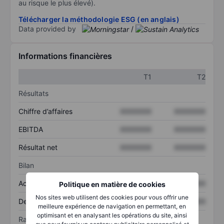
au risque le plus élevé).
Télécharger la méthodologie ESG (en anglais)
Data provided by
/
Informations financières
T1
T2
Résultats
Chiffre d’affaires
XXXXXXX
XXXXXXX
EBITDA
XXXXXXX
XXXXXXX
Résultat net
XXXXXXX
XXXXXXX
Bilan
Actif total
XXXXXXX
XXXXXXX
Politique en matière de cookies
Nos sites web utilisent des cookies pour vous offrir une
Dette totale
XXXXXXX
XXXXXXX
meilleure expérience de navigation en permettant, en
optimisant et en analysant les opérations du site, ainsi
Ratios