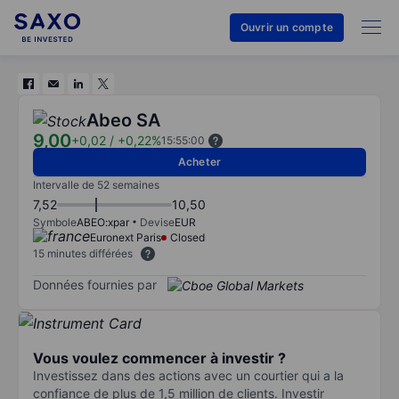
Ouvrir un compte
Abeo SA
9,00
+0,02
/
+0,22%
15:55:00
Acheter
Intervalle de 52 semaines
7,52
10,50
Symbole
ABEO:xpar
Devise
EUR
Euronext Paris
Closed
15 minutes différées
Données fournies par
Vous voulez commencer à investir ?
Investissez dans des actions avec un courtier qui a la
confiance de plus de 1,5 million de clients. Investir