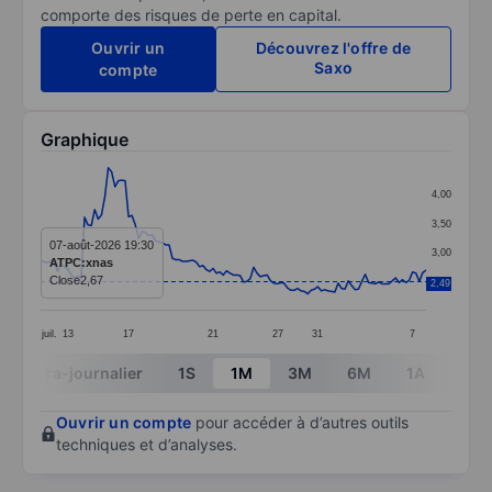
comporte des risques de perte en capital.
Ouvrir un
Découvrez l'offre de
Saxo
compte
Graphique
Chart
4,00
Line chart with 115 data points.
3,50
The chart has 1 X axis displaying categories.
07-août-2026 19:30
3,00
ATPC:xnas
The chart has 1 Y axis displaying values. Data ranges 
Close
2,67
2,50
2,49
juil.
13
17
21
27
31
7
End of interactive chart.
Intra-journalier
1S
1M
3M
6M
1A
3A
Ouvrir un compte
pour accéder à d’autres outils
techniques et d’analyses.