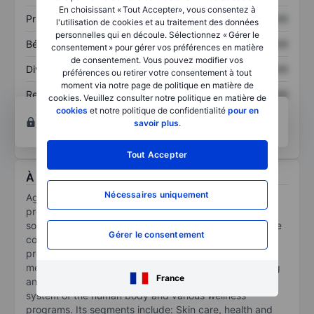
En choisissant « Tout Accepter», vous consentez à
Prix / ventes
XXXXXXX
XXXXXXX
l'utilisation de cookies et au traitement des données
personnelles qui en découle. Sélectionnez « Gérer le
Bénéfice par action
XXXXXXX
XXXXXXX
consentement » pour gérer vos préférences en matière
de consentement. Vous pouvez modifier vos
Dividende par action
XXXXXXX
XXXXXXX
préférences ou retirer votre consentement à tout
moment via notre page de politique en matière de
Rendement des
XXXXXXX
XXXXXXX
cookies. Veuillez consulter notre politique en matière de
capitaux propres
cookies
et notre politique de confidentialité
pour en
Ouvrir un compte
pour accéder à d’autres outils
savoir plus
.
techniques et d’analyses.
Tout Accepter
À propos Agape ATP Corp
Nécessaires uniquement
Agape ATP Corp through its subsidiaries is engaged in
providing health and wellness products and health
solution advisory services. The principal activities of the
Gérer le consentement
company is to supply high-quality health and wellness
products, including supplements to assist in cell
metabolism, detoxification, blood circulation, anti-aging
France
and products designed to improve the overall health
system of the human body and various wellness
programs. Its segments include: Skin care, health and