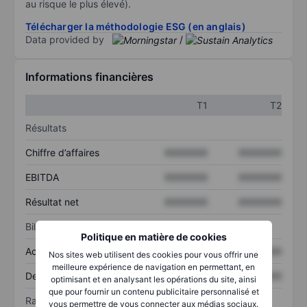
au risque le plus élevé).
Télécharger la méthodologie ESG (en anglais)
Data provided by
/
Informations financières
T1
T2
Résultats
Chiffre d’affaires
XXXXXXX
XXXXXXX
EBITDA
XXXXXXX
XXXXXXX
Résultat net
XXXXXXX
XXXXXXX
Bilan
Politique en matière de cookies
Actif total
XXXXXXX
XXXXXXX
Nos sites web utilisent des cookies pour vous offrir une
meilleure expérience de navigation en permettant, en
Dette totale
XXXXXXX
XXXXXXX
optimisant et en analysant les opérations du site, ainsi
que pour fournir un contenu publicitaire personnalisé et
Ratios
vous permettre de vous connecter aux médias sociaux.