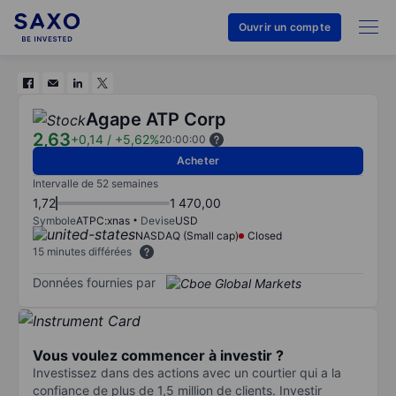
Ouvrir un compte
Agape ATP Corp
2,63
+0,14
/
+5,62%
20:00:00
Acheter
Intervalle de 52 semaines
1,72
1 470,00
Symbole
ATPC:xnas
Devise
USD
NASDAQ (Small cap)
Closed
15 minutes différées
Données fournies par
Vous voulez commencer à investir ?
Investissez dans des actions avec un courtier qui a la
confiance de plus de 1,5 million de clients. Investir