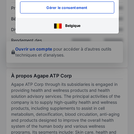
Prix / ventes
XXXXXXX
XXXXXXX
Gérer le consentement
Bénéfice par action
XXXXXXX
XXXXXXX
Belgique
Dividende par action
XXXXXXX
XXXXXXX
Rendement des
XXXXXXX
XXXXXXX
capitaux propres
Ouvrir un compte
pour accéder à d’autres outils
techniques et d’analyses.
À propos Agape ATP Corp
Agape ATP Corp through its subsidiaries is engaged in
providing health and wellness products and health
solution advisory services. The principal activities of the
company is to supply high-quality health and wellness
products, including supplements to assist in cell
metabolism, detoxification, blood circulation, anti-aging
and products designed to improve the overall health
system of the human body and various wellness
programs. Its segments include: Skin care, health and