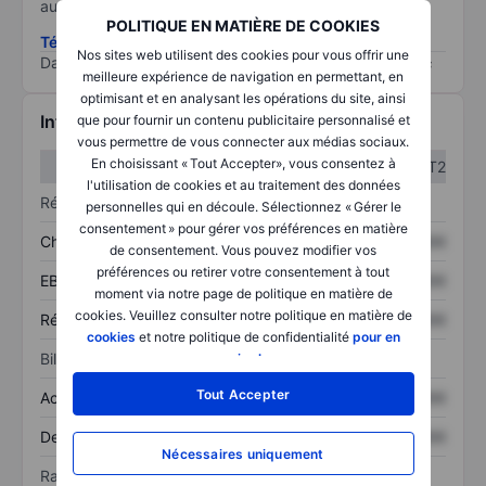
au risque le plus élevé).
POLITIQUE EN MATIÈRE DE COOKIES
Télécharger la méthodologie ESG (en anglais)
Nos sites web utilisent des cookies pour vous offrir une
Data provided by
/
meilleure expérience de navigation en permettant, en
optimisant et en analysant les opérations du site, ainsi
Informations financières
que pour fournir un contenu publicitaire personnalisé et
vous permettre de vous connecter aux médias sociaux.
En choisissant « Tout Accepter», vous consentez à
T1
T2
l'utilisation de cookies et au traitement des données
Résultats
personnelles qui en découle. Sélectionnez « Gérer le
consentement » pour gérer vos préférences en matière
Chiffre d’affaires
XXXXXXX
XXXXXXX
de consentement. Vous pouvez modifier vos
préférences ou retirer votre consentement à tout
EBITDA
XXXXXXX
XXXXXXX
moment via notre page de politique en matière de
cookies. Veuillez consulter notre politique en matière de
Résultat net
XXXXXXX
XXXXXXX
cookies
et notre politique de confidentialité
pour en
Bilan
savoir plus
.
Tout Accepter
Actif total
XXXXXXX
XXXXXXX
Dette totale
XXXXXXX
XXXXXXX
Nécessaires uniquement
Ratios