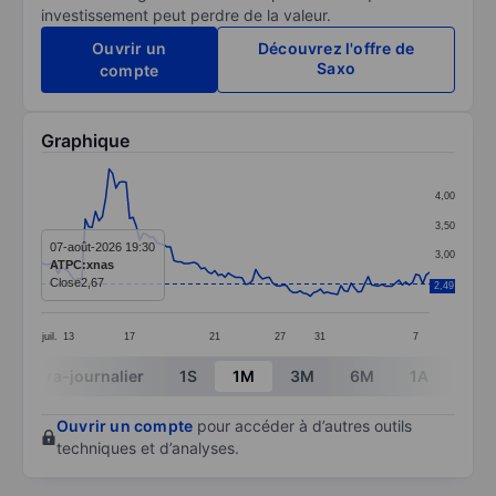
investissement peut perdre de la valeur.
Ouvrir un
Découvrez l'offre de
Saxo
compte
Graphique
Chart
4,00
Line chart with 115 data points.
3,50
The chart has 1 X axis displaying categories.
07-août-2026 19:30
3,00
ATPC:xnas
The chart has 1 Y axis displaying values. Data ranges 
Close
2,67
2,50
2,49
juil.
13
17
21
27
31
7
End of interactive chart.
Intra-journalier
1S
1M
3M
6M
1A
3A
Ouvrir un compte
pour accéder à d’autres outils
techniques et d’analyses.