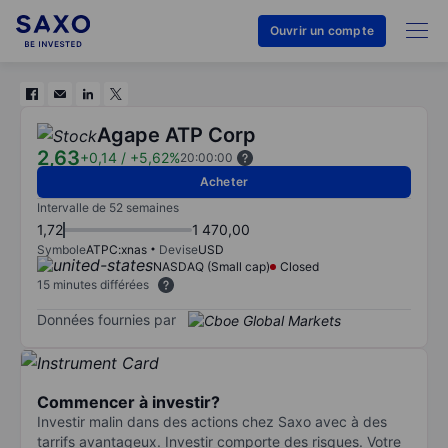
Ouvrir un compte
Agape ATP Corp
2,63
+0,14
/
+5,62%
20:00:00
Acheter
Intervalle de 52 semaines
1,72
1 470,00
Symbole
ATPC:xnas
Devise
USD
NASDAQ (Small cap)
Closed
15 minutes différées
Données fournies par
Commencer à investir?
Investir malin dans des actions chez Saxo avec à des
tarrifs avantageux. Investir comporte des risques. Votre