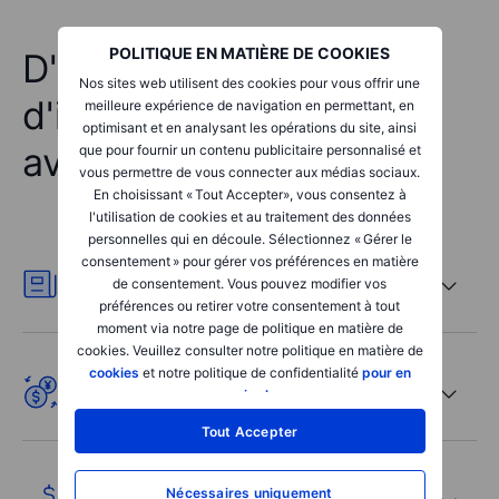
POLITIQUE EN MATIÈRE DE COOKIES
D'autres raisons
Nos sites web utilisent des cookies pour vous offrir une
d'investir dans les ETF
meilleure expérience de navigation en permettant, en
optimisant et en analysant les opérations du site, ainsi
avec Saxo
que pour fournir un contenu publicitaire personnalisé et
vous permettre de vous connecter aux médias sociaux.
En choisissant « Tout Accepter», vous consentez à
l'utilisation de cookies et au traitement des données
personnelles qui en découle. Sélectionnez « Gérer le
consentement » pour gérer vos préférences en matière
Des analyses quotidiennes de la
de consentement. Vous pouvez modifier vos
part d'analystes internes
préférences ou retirer votre consentement à tout
moment via notre page de politique en matière de
cookies. Veuillez consulter notre politique en matière de
cookies
et notre politique de confidentialité
pour en
Seulement 0,25 % de frais de
savoir plus
.
conversion de devises
Tout Accepter
Prêts de titres pour des revenus
Nécessaires uniquement