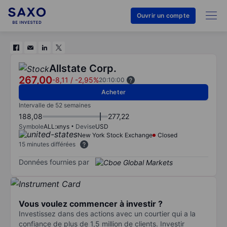
Ouvrir un compte
Allstate Corp.
267,00
-8,11
/
-2,95%
20:10:00
Acheter
Intervalle de 52 semaines
188,08
277,22
Symbole
ALL:xnys
Devise
USD
New York Stock Exchange
Closed
15 minutes différées
Données fournies par
Vous voulez commencer à investir ?
Investissez dans des actions avec un courtier qui a la
confiance de plus de 1,5 million de clients. Investir