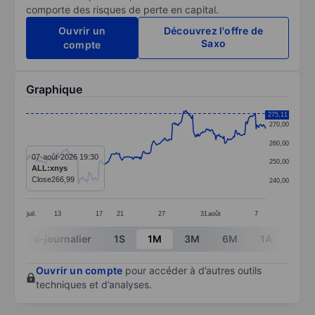
comporte des risques de perte en capital.
Ouvrir un
Découvrez l'offre de
Saxo
compte
Graphique
Chart
275,11
270,00
Line chart with 299 data points.
260,00
The chart has 1 X axis displaying categories.
07-août-2026 19:30
250,00
ALL:xnys
The chart has 1 Y axis displaying values. Data ranges
Close
266,99
240,00
juil.
13
17
21
27
31
août
7
End of interactive chart.
Intra-journalier
1S
1M
3M
6M
1A
3A
Ouvrir un compte
pour accéder à d’autres outils
techniques et d’analyses.