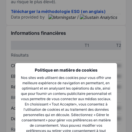
au risque le plus élevé).
Télécharger la méthodologie ESG (en anglais)
Data provided by
/
Informations financières
T1
T2
Résultats
Chiffre d’affaires
XXXXXXX
XXXXXXX
Politique en matière de cookies
EBITDA
XXXXXXX
XXXXXXX
Nos sites web utilisent des cookies pour vous offrir une
meilleure expérience de navigation en permettant, en
Résultat net
XXXXXXX
XXXXXXX
optimisant et en analysant les opérations du site, ainsi
que pour fournir un contenu publicitaire personnalisé et
Bilan
vous permettre de vous connecter aux médias sociaux.
En choisissant « Tout Accepter», vous consentez à
Actif total
XXXXXXX
XXXXXXX
l'utilisation de cookies et au traitement des données
personnelles qui en découle. Sélectionnez « Gérer le
Dette totale
XXXXXXX
XXXXXXX
consentement » pour gérer vos préférences en matière
de consentement. Vous pouvez modifier vos
Ratios
préférences ou retirer votre consentement à tout