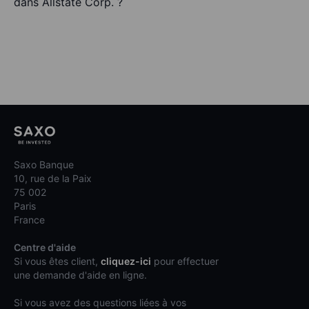
dans Allstate Corp. ?
Saxo Banque
10, rue de la Paix
75 002
Paris
France
Centre d'aide
Si vous êtes client,
cliquez-ici
pour effectuer
une demande d'aide en ligne.
Si vous avez des questions liées à vos