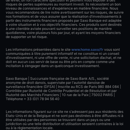
de levier, un fort caractère spéculatif et peuvent vous exposer à des
risques de pertes supérieures au montant investi. Ils nécessitent un bon
niveau de connaissances et d'expérience en matière financière. Nous
vous recommandons de lire notre avertissement sur les risques, de suivre
nos formations et de vous assurer que la réalisation d'investissements à
partir des instruments financiers proposés par Saxo Banque est adaptée
à votre situation et à vos objectifs financiers. Ces produits sont destinés
à une clientèle avisée pouvant surveiller ses positions de manière
quotidienne, voire plusieurs fois par jour, et ayant les moyens financiers
de supporter un tel risque.
Les informations présentées dans le site
www.home.saxo/fr
vous sont
communiquées à titre purement informatif et ne constitue ni un conseil
d’investissement, ni une offre de vente, ni une sollicitation d’achat, et ne
doit en aucun cas servir de base ou être pris en compte comme une
incitation à s’engager dans un quelconque investissement.
Saxo Banque | Succursale française de Saxo Bank A/S., société
anonyme de droit danois, supervisée par l'autorité danoise de
surveillance financière (DFSA) | Inscrite au RCS de Paris 980 884 084 |
Contrôlée par l’Autorité de Contrôle Prudentiel et de Résolution et par
l’Autorité des Marchés Financiers | 10 rue de la Paix | 75002 PARIS |
Téléphone + 33 (0)1 78 94 56 40
Les informations figurant sur ce site ne s'adressent pas aux résidents des
États-Unis et de la Belgique et ne sont pas destinées à être diffusées ni à
être utilisées par des personnes se trouvant dans un pays ou une
juridiction où une telle distribution et utilisation seraient contraires à la loi
ou à la règlementation locale.