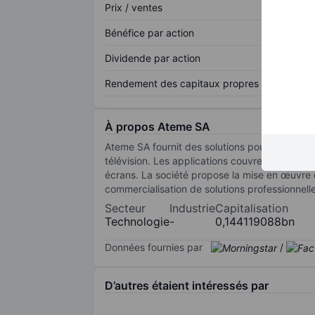
Prix / ventes
Bénéfice par action
Dividende par action
Rendement des capitaux propres
À propos Ateme SA
Ateme SA fournit des solutions pour logicielle
télévision. Les applications couvrent tous les 
écrans. La société propose la mise en œuvr
commercialisation de solutions professionnel
Secteur
Industrie
Capitalisation
Technologie
-
0,144119088bn
Données fournies par
/
D’autres étaient intéressés par