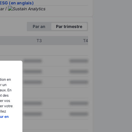
ESG (en anglais)
/
Par an
Par trimestre
T3
T4
XXXXXXX
XXXXXXX
XXXXXXX
XXXXXXX
tion en
XXXXXXX
XXXXXXX
ir un
aux. En
nt des
er vos
XXXXXXX
XXXXXXX
er votre
llez
XXXXXXX
XXXXXXX
ur en