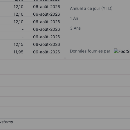
12,10
06-août-2026
Annuel à ce jour (YTD)
12,10
06-août-2026
1 An
12,10
06-août-2026
3 Ans
-
06-août-2026
-
06-août-2026
12,15
06-août-2026
Données fournies par
11,95
06-août-2026