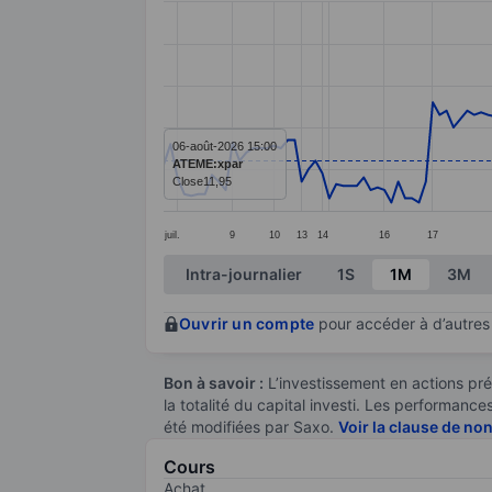
Line chart with 163 data points.
The chart has 1 X axis displaying categ
The chart has 1 Y axis displaying value
06-août-2026 15:00
ATEME:xpar
Close
11,95
juil.
9
10
13
14
16
17
End of interactive chart.
Intra-journalier
1S
1M
3M
Ouvrir un compte
pour accéder à d’autres 
Bon à savoir :
L’investissement en actions pré
la totalité du capital investi. Les performan
été modifiées par Saxo.
Voir la clause de no
Cours
Achat