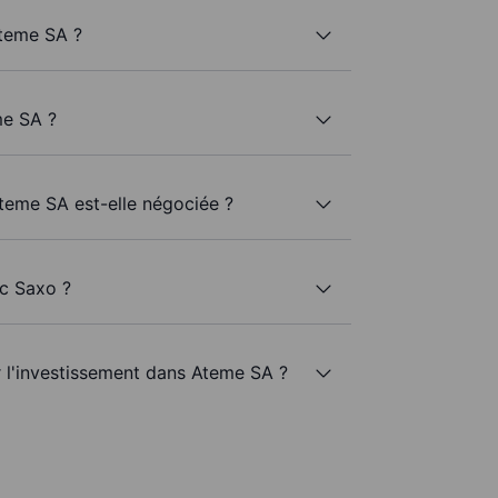
teme SA ?
me SA ?
Ateme SA est-elle négociée ?
ec Saxo ?
r l'investissement dans Ateme SA ?