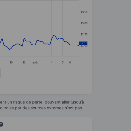
13,50
13,00
12,50
12,10
12,00
30
31
août
4
5
6
nt un risque de perte, pouvant aller jusqu’à
fournies par des sources externes n’ont pas