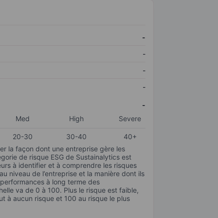
-
-
-
-
-
Med
High
Severe
20-30
30-40
40+
r la façon dont une entreprise gère les
gorie de risque ESG de Sustainalytics est
urs à identifier et à comprendre les risques
 niveau de l’entreprise et la manière dont ils
s performances à long terme des
elle va de 0 à 100. Plus le risque est faible,
ut à aucun risque et 100 au risque le plus