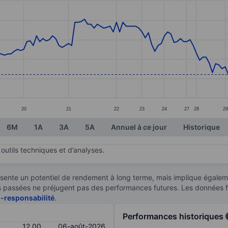
ories.
s. Data ranges from 11.6 to 13.53.
20
21
22
23
24
27
28
29
6M
1A
3A
5A
Annuel à ce jour
Historique
outils techniques et d’analyses.
sente un potentiel de rendement à long terme, mais implique égaleme
ces passées ne préjugent pas des performances futures. Les données 
n-responsabilité
.
Performances historiques
12,00
06-août-2026