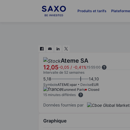
Produits et tarifs
Plateform
Ateme SA
12,05
-0,05
/
-0,41%
15:55:00
Intervalle de 52 semaines
5,18
14,10
Symbole
ATEME:xpar
Devise
EUR
Euronext Paris
Closed
15 minutes différées
Données fournies par
Graphique
Chart