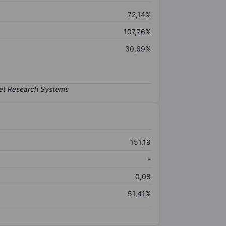
72,14%
107,76%
30,69%
151,19
-
0,08
51,41%