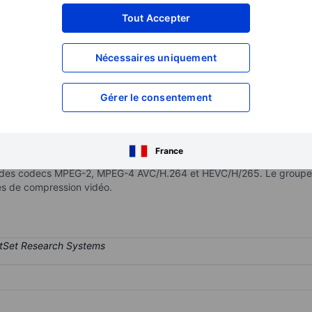
XXXXXXX
XXXXXXX
Tout Accepter
XXXXXXX
XXXXXXX
Nécessaires uniquement
XXXXXXX
XXXXXXX
Ouvrir un compte
pour accéder à d
XXXXXXX
XXXXXXX
Gérer le consentement
s de traitement de vidéo et de diffusion pour les fournisseurs de cont
France
types de réseaux de transmission (satellite, câble, terrestre, IP, OTT),
e des codecs MPEG-2, MPEG-4 AVC/H.264 et HEVC/H/265. Le groupe 
les de compression vidéo.