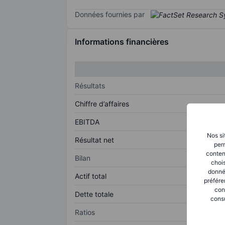
Données fournies par
Informations financières
Résultats
Chiffre d’affaires
EBITDA
Nos si
Résultat net
perm
conten
Bilan
chois
donné
Actif total
préfére
con
Dette totale
consu
Ratios