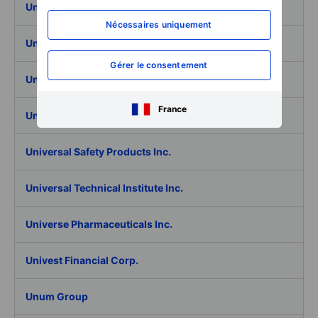
Universal Health Services Inc.
Nécessaires uniquement
Universal Insurance Holdings Inc.
Gérer le consentement
Universal Logistics Holdings Inc.
France
Universal Music Group N.V.
Universal Safety Products Inc.
Universal Technical Institute Inc.
Universe Pharmaceuticals Inc.
Univest Financial Corp.
Unum Group