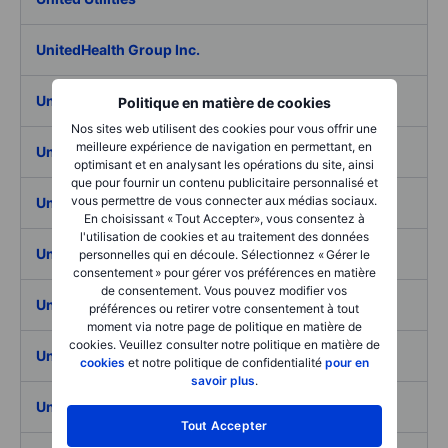
UnitedHealth Group Inc.
Uniti Group Inc.
Politique en matière de cookies
Nos sites web utilisent des cookies pour vous offrir une
meilleure expérience de navigation en permettant, en
Unity Bancorp Inc.
optimisant et en analysant les opérations du site, ainsi
que pour fournir un contenu publicitaire personnalisé et
vous permettre de vous connecter aux médias sociaux.
Unity Software
En choisissant « Tout Accepter», vous consentez à
l'utilisation de cookies et au traitement des données
Universal Corp.
personnelles qui en découle. Sélectionnez « Gérer le
consentement » pour gérer vos préférences en matière
de consentement. Vous pouvez modifier vos
Universal Display Corp.
préférences ou retirer votre consentement à tout
moment via notre page de politique en matière de
cookies. Veuillez consulter notre politique en matière de
Universal Electronics Inc.
cookies
et notre politique de confidentialité
pour en
savoir plus
.
Universal Health Realty Income Trust
Tout Accepter