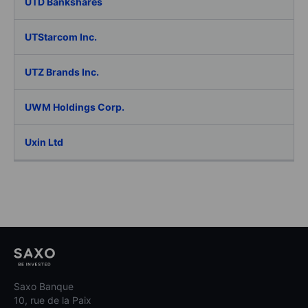
UTD Bankshares
UTStarcom Inc.
UTZ Brands Inc.
UWM Holdings Corp.
Uxin Ltd
Saxo Banque
10, rue de la Paix