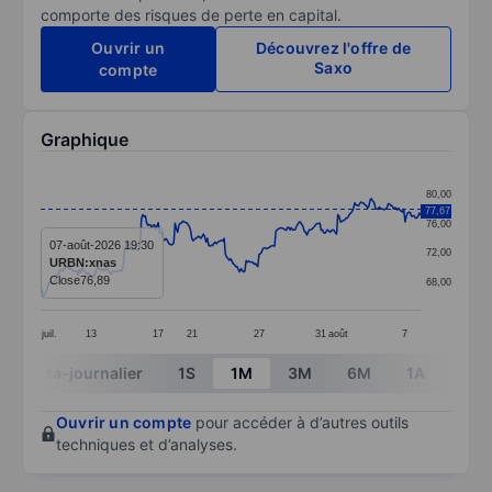
comporte des risques de perte en capital.
Ouvrir un
Découvrez l'offre de
Saxo
compte
Graphique
Chart
80,00
77,67
Line chart with 295 data points.
76,00
The chart has 1 X axis displaying categories.
07-août-2026 19:30
72,00
URBN:xnas
The chart has 1 Y axis displaying values. Data ranges
Close
76,89
68,00
juil.
13
17
21
27
31
août
7
End of interactive chart.
Intra-journalier
1S
1M
3M
6M
1A
3A
Ouvrir un compte
pour accéder à d’autres outils
techniques et d’analyses.