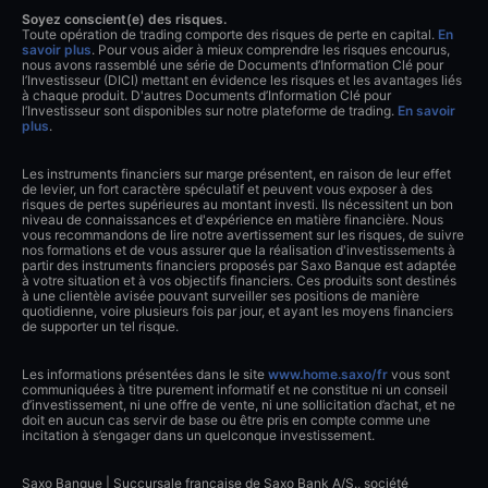
Soyez conscient(e) des risques.
Toute opération de trading comporte des risques de perte en capital.
En
savoir plus
. Pour vous aider à mieux comprendre les risques encourus,
nous avons rassemblé une série de Documents d’Information Clé pour
l’Investisseur (DICI) mettant en évidence les risques et les avantages liés
à chaque produit. D'autres Documents d’Information Clé pour
l’Investisseur sont disponibles sur notre plateforme de trading.
En savoir
plus
.
Les instruments financiers sur marge présentent, en raison de leur effet
de levier, un fort caractère spéculatif et peuvent vous exposer à des
risques de pertes supérieures au montant investi. Ils nécessitent un bon
niveau de connaissances et d'expérience en matière financière. Nous
vous recommandons de lire notre avertissement sur les risques, de suivre
nos formations et de vous assurer que la réalisation d'investissements à
partir des instruments financiers proposés par Saxo Banque est adaptée
à votre situation et à vos objectifs financiers. Ces produits sont destinés
à une clientèle avisée pouvant surveiller ses positions de manière
quotidienne, voire plusieurs fois par jour, et ayant les moyens financiers
de supporter un tel risque.
Les informations présentées dans le site
www.home.saxo/fr
vous sont
communiquées à titre purement informatif et ne constitue ni un conseil
d’investissement, ni une offre de vente, ni une sollicitation d’achat, et ne
doit en aucun cas servir de base ou être pris en compte comme une
incitation à s’engager dans un quelconque investissement.
Saxo Banque | Succursale française de Saxo Bank A/S., société