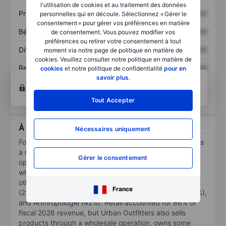
l'utilisation de cookies et au traitement des données
Prix / ventes
XXXXXXX
XXXXXXX
personnelles qui en découle. Sélectionnez « Gérer le
consentement » pour gérer vos préférences en matière
Bénéfice par action
XXXXXXX
XXXXXXX
de consentement. Vous pouvez modifier vos
préférences ou retirer votre consentement à tout
Dividende par action
XXXXXXX
XXXXXXX
moment via notre page de politique en matière de
cookies. Veuillez consulter notre politique en matière de
Rendement des
XXXXXXX
XXXXXXX
cookies
et notre politique de confidentialité
pour en
capitaux propres
savoir plus
.
Ouvrir un compte
pour accéder à d’autres outils
techniques et d’analyses.
Tout Accepter
À propos Urban Outfitters Inc.
Nécessaires uniquement
Founded in 1970, Philadelphia-based Urban Outfitters is
a multibrand apparel and home goods retailer that
Gérer le consentement
operates nearly 800 stores and e-commerce in the US,
which accounts for about 87% of sales, as well as in
other regions. Its retail nameplates are Urban Outfitters
France
(22% of fiscal 2026 sales), Free People/Movement (26%),
and Anthropologie (42%). Retail accounted for 86% of
fiscal 2026 revenue, but Urban Outfitters also sells
products through a wholesale operation, owns some