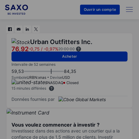
Ouvrir un compte
Urban Outfitters Inc.
76,92
-0,75
/
-0,97%
20:00:00
Acheter
Intervalle de 52 semaines
59,53
84,35
Symbole
URBN:xnas
Devise
USD
NASDAQ
Closed
15 minutes différées
Données fournies par
Vous voulez commencer à investir ?
Investissez dans des actions avec un courtier qui a la
confiance de plus de 1,5 million de clients. Investir