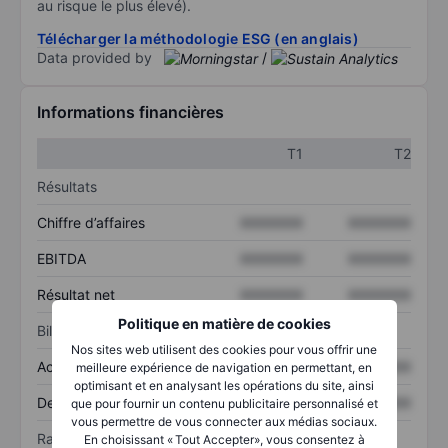
au risque le plus élevé).
Télécharger la méthodologie ESG (en anglais)
Data provided by
/
Informations financières
T1
T2
Résultats
Chiffre d’affaires
XXXXXXX
XXXXXXX
EBITDA
XXXXXXX
XXXXXXX
Résultat net
XXXXXXX
XXXXXXX
Politique en matière de cookies
Bilan
Nos sites web utilisent des cookies pour vous offrir une
Actif total
XXXXXXX
XXXXXXX
meilleure expérience de navigation en permettant, en
optimisant et en analysant les opérations du site, ainsi
Dette totale
XXXXXXX
XXXXXXX
que pour fournir un contenu publicitaire personnalisé et
vous permettre de vous connecter aux médias sociaux.
Ratios
En choisissant « Tout Accepter», vous consentez à